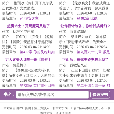
简介： 推预收《你打开了鬼杀队
简介： 【无敌爽文】我都成魔道
乙女游戏》文案最底。
尊主了，你才告诉我，原来我爹
更新时间：2026-03-04 21:30:21
是正道仙帝，我是顶级仙二代？
更新时间：2026-03-04 21:28:09
—本文文案—<...
最新章节：
94 徨安之主
最新章节：
第482章 比试
超魔术士：开局魔网又崩了
让你设计装备，你给我搞科幻？
作者：幼稚的空想家
作者：白龙蹄朝西
简介： 【DND】【费伦】【超魔
简介： 毕业设计临近，领导指
法】【冒险】安瑟意外穿越托瑞
示：“反恐形式严峻，为安全出
尔，魔法女神又双叒叕出事了！
更新时间：2026-03-04 21:14:00
发，设计一款防御性武器！”展示
更新时间：2026-03-04 21:26:54
最新章节：
第417章 你的灵魂灿如
会上，...
最新章节：
第九百六十九章 很是
星河
无奈！
万人迷美人训狗手册【快穿】
下山后，替嫁美娇妻赖上我了
作者：藻蓝椰子
作者：我欲迎风起
简介： 【多男主+沉浸式+苏爽
简介： 江尘下山履行婚约，却被
撩】\n桑泠是个坏女人，天使的长
大小姐未婚妻嫌弃！更是让毁容
相纯黑的心。
更新时间：2026-03-04 21:03:28
的二小姐替姐嫁夫！
更新时间：2026-03-04 21:27:00
最新章节：
第723章 堂姐重生回来
最新章节：
第二千四百四十章 都
抢我人生46
不许动
书名：
本站若有图片广告属于第三方接入，非本站所为，广告内容与本站无关，不代表
本站立场，请谨慎阅读。