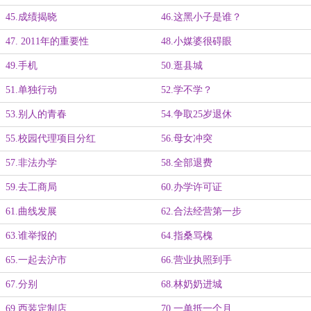
45.成绩揭晓
46.这黑小子是谁？
47. 2011年的重要性
48.小媒婆很碍眼
49.手机
50.逛县城
51.单独行动
52.学不学？
53.别人的青春
54.争取25岁退休
55.校园代理项目分红
56.母女冲突
57.非法办学
58.全部退费
59.去工商局
60.办学许可证
61.曲线发展
62.合法经营第一步
63.谁举报的
64.指桑骂槐
65.一起去沪市
66.营业执照到手
67.分别
68.林奶奶进城
69.西装定制店
70.一单抵一个月