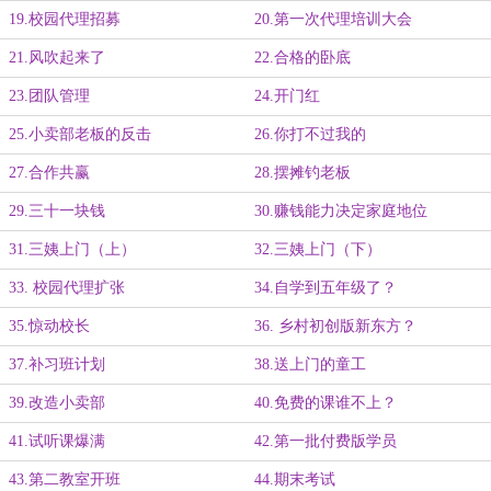
19.校园代理招募
20.第一次代理培训大会
21.风吹起来了
22.合格的卧底
23.团队管理
24.开门红
25.小卖部老板的反击
26.你打不过我的
27.合作共赢
28.摆摊钓老板
29.三十一块钱
30.赚钱能力决定家庭地位
31.三姨上门（上）
32.三姨上门（下）
33. 校园代理扩张
34.自学到五年级了？
35.惊动校长
36. 乡村初创版新东方？
37.补习班计划
38.送上门的童工
39.改造小卖部
40.免费的课谁不上？
41.试听课爆满
42.第一批付费版学员
43.第二教室开班
44.期末考试