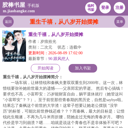
胶棒书屋
手机版
临时
登录
注册
书架
m.jiaobangke.com
重生千禧，从八岁开始摆摊
返回
菜单
重生千禧，从八岁开始摆摊
作者：岁痕拾光
类别：二次元
状态：连载中
更新时间：2026-08-09 17:02:00
最新章节：
90.跟风挖人
开始阅读
加入书架
重生千禧，从八岁开始摆摊简介：
一场车祸，让林惜锐和秦枫夫妻双双重生到2000年。这一次，林
惜锐要弥补她前世最大的遗憾——父亲郑宏的早逝。 然后专心搞钱！
要求也不高，小富即安：25岁能财富自由，躺平退休就行（她管这叫
“小富即安”？？）。至于前世那些青春期的黑历史，自然是saybye啦。
结果忘了秦枫这个前世的大学渣！这辈子想要让她老公摆脱 “没学
历”的标签，可能比前世挣钱还难？？？而秦枫，最大的目标是：让惜
锐此生顺遂，不再为几斗米而折腰，陪她走过无悔的青春岁月。 哪怕
代价是学习到崩溃？嗯……咱就是说这个青春也不是非体验不可吧？