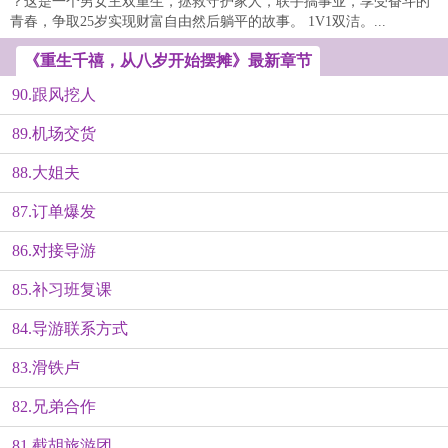
？这是一个男女主双重生，拯救守护家人，联手搞事业，享受奋斗的
青春，争取25岁实现财富自由然后躺平的故事。 1V1双洁。...
《重生千禧，从八岁开始摆摊》最新章节
90.跟风挖人
89.机场交货
88.大姐夫
87.订单爆发
86.对接导游
85.补习班复课
84.导游联系方式
83.滑铁卢
82.兄弟合作
81.截胡旅游团