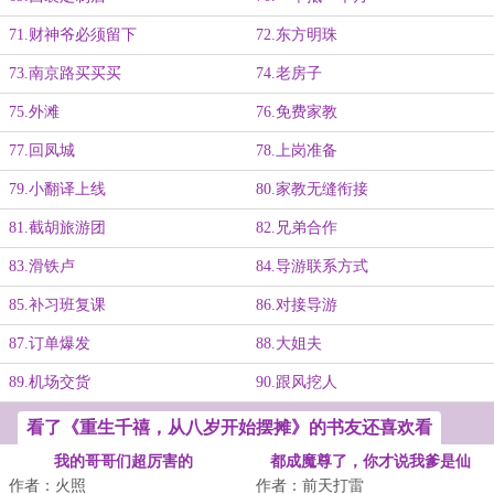
71.财神爷必须留下
72.东方明珠
73.南京路买买买
74.老房子
75.外滩
76.免费家教
77.回凤城
78.上岗准备
79.小翻译上线
80.家教无缝衔接
81.截胡旅游团
82.兄弟合作
83.滑铁卢
84.导游联系方式
85.补习班复课
86.对接导游
87.订单爆发
88.大姐夫
89.机场交货
90.跟风挖人
看了《重生千禧，从八岁开始摆摊》的书友还喜欢看
我的哥哥们超厉害的
都成魔尊了，你才说我爹是仙
作者：火照
作者：前天打雷
帝？