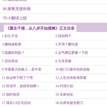
80.家教无缝衔接
79.小翻译上线
《重生千禧，从八岁开始摆摊》正文目录
1.好久不见
2.找回两千
3.赚钱做检查
4.开局？翻垃圾
5.隐藏款钥匙？
6.运气槽总要爆一下的
7.启动资金
8.文具卖爆
9.学霸最大的敌人，是午觉
10.校门口最年轻的老板
11.命运终于拐了个弯
12.人生没有标准答案
13.劳动节，就得劳动啊！
14.代理计划
15.临时相亲
16.全家创业
17.项目2.0正式启动
18.出师未捷先磨刀