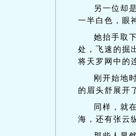
另一位却
一半白色，眼
她抬手取
处，飞速的掘
将天罗网中的
刚开始地
的眉头舒展开
同样，就
海，还有张云
那些人显