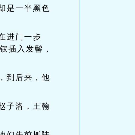
却是一半黑色
在进门一步
钗插入发髻，
，到后来，他
赵子洛，王翰
他们先前抓陆