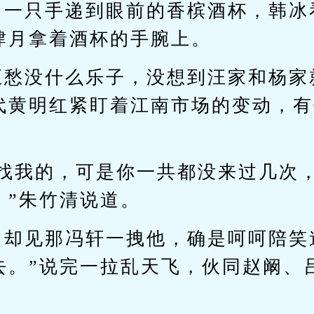
月一只手递到眼前的香槟酒杯，韩冰
肆月拿着酒杯的手腕上。
正愁没什么乐子，没想到汪家和杨家
代黄明红紧盯着江南市场的变动，有
来找我的，可是你一共都没来过几次
。”朱竹清说道。
，却见那冯轩一拽他，确是呵呵陪笑
去。”说完一拉乱天飞，伙同赵阚、