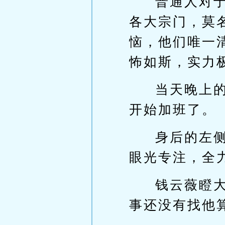
普通人对
各大宗门，莫
恼，他们唯一
怖如斯，实力
当天晚上
开始加班了。
身后的左
眼光专注，全
钱云薇瞪
事还没有找他