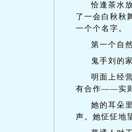
恰逢茶水
了一会白秋秋
一个个名字。
第一个自
鬼手刘的
明面上经
有合作——实
她的耳朵
声。她怔怔地