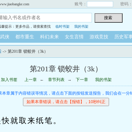
账号：
密码
iaobangke.com
温馨提示：更多作品，请搜索查找
临时书架
我的书架
武侠
都市重生
科幻未来
女生言情
游戏竞技
历史军
后
-> 第201章 锁蛟井（3k）
第201章 锁蛟井（3k）
加入书签
上一章
←
章节列表
→
下一章
我的书架
果本章属于内容错误等情况，请点击下面的按钮发送报告，我们会在一分
快就取来纸笔。