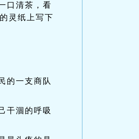
一口清茶，看
的灵纸上写下
民的一支商队
己干涸的呼吸