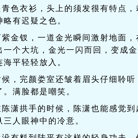
是青色衣衫，头上的须发很有特点，
神略有迟疑之色。
下紫金钗，一道金光瞬间激射地面，
出一个大坑，金光一闪而回，变成金
连海平轻轻放入。
时候，完颜娄室还皱着眉头仔细聆听
了。满脸都是嘲笑。
在陈潇拱手的时候，陈潇也能感觉到
纵三人眼神中的冷意。
然没有料到陆平有这样的轻身功夫，