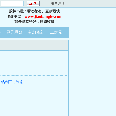
：
用户注册
胶棒书屋：看啥都有、更新最快
www.jiaobangke.com
胶棒书屋：
如果你觉得好，恳请收藏
事
灵异悬疑
玄幻奇幻
二次元
钟内纠正，谢谢