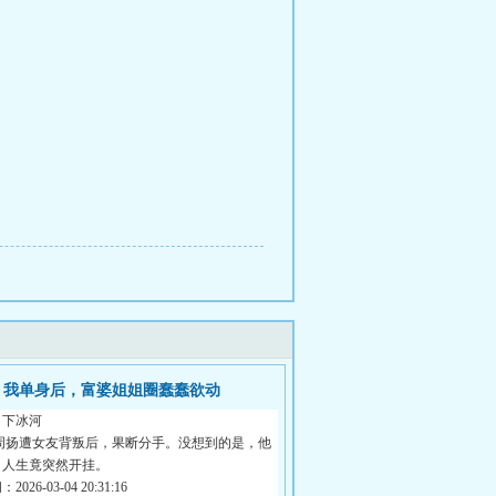
我单身后，富婆姐姐圈蠢蠢欲动
月下冰河
 周扬遭女友背叛后，果断分手。没想到的是，他
，人生竟突然开挂。
026-03-04 20:31:16