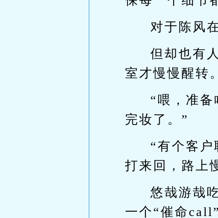
保每一个细节
对于陈风
但却也有
室才慢慢醒转
“喂，准
完妆了。”
“有个客
打来回，路上
悠哉游哉
一个“催命cal