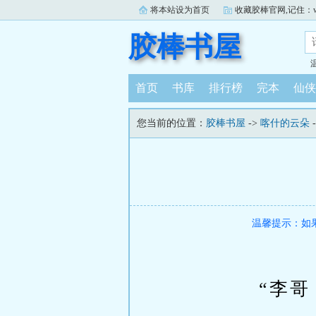
将本站设为首页
收藏胶棒官网,记住：www.j
胶棒书屋
首页
书库
排行榜
完本
仙侠
您当前的位置：
胶棒书屋
->
喀什的云朵
温馨提示：如
“李哥，