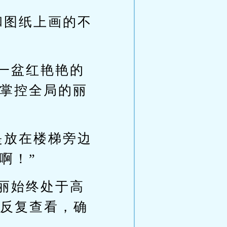
和图纸上画的不
一盆红艳艳的
掌控全局的丽
是放在楼梯旁边
啊！”
丽始终处于高
纸反复查看，确