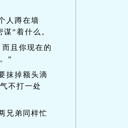
个人蹲在墙
密谋”着什么。
，而且你现在的
。”
要抹掉额头滴
他气不打一处
两兄弟同样忙