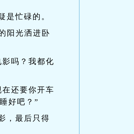
疑是忙碌的。
懒的阳光洒进卧
电影吗？我都化
现在还要你开车
睡好吧？”
影，最后只得