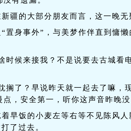
都没有遗漏。
在新疆的大部分朋友而言，这一晚无
人“置身事外”，与美梦作伴直到慵
。
备啥时候来接我？不是说要去古城看
户耽搁了？早说昨天就一起去了嘛，
慢点，安全第一，听你这声音昨晚没
吃着早饭的小麦左等右等不见陈风人
l”打了过去。