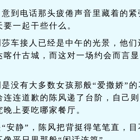
留意到电话那头疲倦声音里藏着的紧
天要一起干些什么。
到莎车接人已经是中午的光景，他们
达喀什古城，而这对一场约会而言显
倒是没有大多数女孩那般“爱撒娇”
给连连道歉的陈风递了台阶，自己则
究晚上要吃哪家餐厅。
是“安静”，陈风把背挺得笔笔直，
不像平日里那般“闲话连篇”。