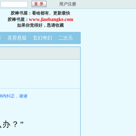
：
用户注册
胶棒书屋：看啥都有、更新最快
www.jiaobangke.com
胶棒书屋：
如果你觉得好，恳请收藏
事
灵异悬疑
玄幻奇幻
二次元
钟内纠正，谢谢
办？”