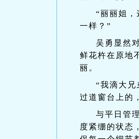
“丽丽姐
一样？”
吴勇显然
鲜花杵在原地
丽。
“我滴大
过道窗台上的
与平日管
度紧绷的状态