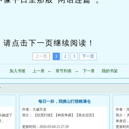
请点击下一页继续阅读！
上一页
1
2
3
下一页
加入书签
上一章
←
章节列表
→
下一章
我的书架
看
每日一卦，我搜山打猎粮满仓
作者：大威天龙
作者：
从她进了
简介： 【饥荒打猎】【种田争霸】【美女后宫】
简介：
..
单身后
穿越王朝末年，正值饥...
更新时间：2026-03-04 21:27:29
更新时间：2