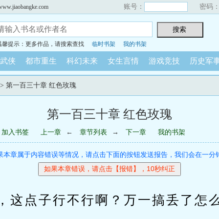
账号：
密码
iaobangke.com
温馨提示：更多作品，请搜索查找
临时书架
我的书架
武侠
都市重生
科幻未来
女生言情
游戏竞技
历史军
-> 第一百三十章 红色玫瑰
第一百三十章 红色玫瑰
加入书签
上一章
←
章节列表
→
下一章
我的书架
果本章属于内容错误等情况，请点击下面的按钮发送报告，我们会在一分
这点子行不行啊？万一搞丢了怎么