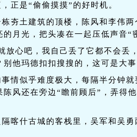
，正是“偷偷摸摸”的好时机。
一栋夯土建筑的顶楼，陈风和李伟两
亮的月光，把头凑在一起压低声音“
你就放心吧，我自己丢了它都不会丢
？别他玛德扣扣搜搜的，这可是大事
的事情似乎难度极大，每隔半分钟就
果陈风还在旁边“瞻前顾后”，弄得
之隔喀什古城的客栈里，吴军和吴勇