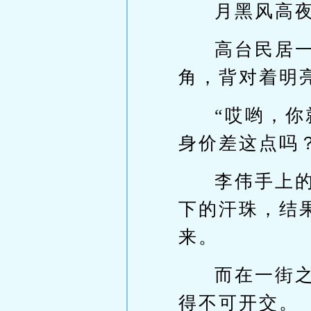
月黑风高夜
高台民居
角，背对着明
“哎哟，
身价差这点吗
李伟手上
下的汗珠，结
来。
而在一街
得不可开交。