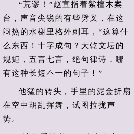
“荒谬！”赵宣指着紫檀木案
台，声音尖锐的有些劈叉，在这
闷热的水榭里格外刺耳，“这算什
么东西！十字成句？大乾文坛的
规矩，五言七言，绝句律诗，哪
有这种长短不一的句子！”
他猛的转头，手里的泥金折扇
在空中胡乱挥舞，试图拉拢声
势。