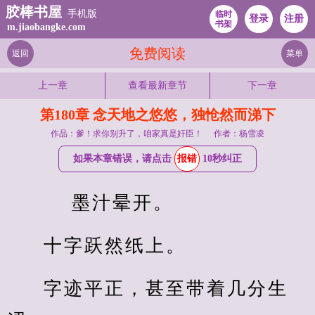
胶棒书屋
手机版
临时
登录
注册
书架
m.jiaobangke.com
免费阅读
返回
菜单
上一章
查看最新章节
下一章
第180章 念天地之悠悠，独怆然而涕下
作品：爹！求你别升了，咱家真是奸臣！
作者：杨雪凌
如果本章错误，请点击
报错
10秒纠正
    墨汁晕开。
十字跃然纸上。
字迹平正，甚至带着几分生