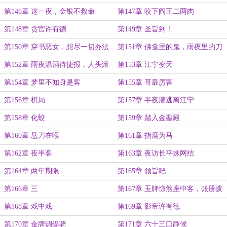
第146章 这一夜，金银不救命
第147章 咬下阎王二两肉
第148章 贪官许有德
第149章 圣旨到！
第150章 穿书恶女，想尽一切办法
第151章 佛龛里的鬼，雨夜里的刀
都要回家之人（本卷小结）
第152章 雨夜温酒待捷报，人头滚
第153章 江宁变天
落惊煞人
第154章 梦里不知身是客
第155章 哥最厉害
第156章 棋局
第157章 半夜潜逃离江宁
第158章 化蛟
第159章 踏入金銮殿
第160章 悬刀在喉
第161章 指鹿为马
第162章 夜半客
第163章 夜访长平蛛网结
第164章 两年期限
第165章 领旨吧
第166章 三
第167章 玉牌惊煞座中客，账册拨
开夺嫡云
第168章 戏中戏
第169章 影帝许有德
第170章 金牌调缇骑
第171章 六十三口静候