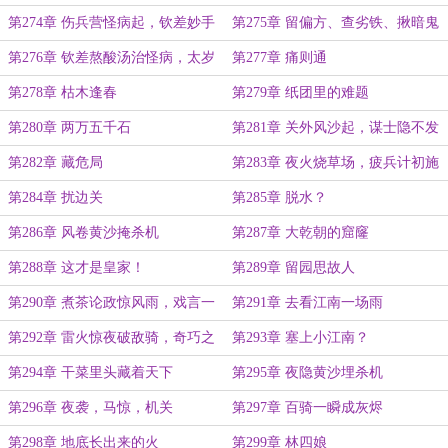
第274章 伤兵营怪病起，钦差妙手
第275章 留偏方、查劣铁、揪暗鬼
探虚实
第276章 钦差熬酸汤治怪病，太岁
第277章 痛则通
星君带头饮
第278章 枯木逢春
第279章 纸团里的难题
第280章 两万五千石
第281章 关外风沙起，谋士隐不发
第282章 藏危局
第283章 夜火烧草场，疲兵计初施
第284章 扰边关
第285章 脱水？
第286章 风卷黄沙掩杀机
第287章 大乾朝的窟窿
第288章 这才是皇家！
第289章 留园思故人
第290章 煮茶论政惊风雨，戏言一
第291章 去看江南一场雨
语破天机
第292章 雷火惊夜破敌骑，奇巧之
第293章 塞上小江南？
物藏玄机
第294章 干菜里头藏着天下
第295章 夜隐黄沙埋杀机
第296章 夜袭，马惊，机关
第297章 百骑一瞬成灰烬
第298章 地底长出来的火
第299章 林四娘