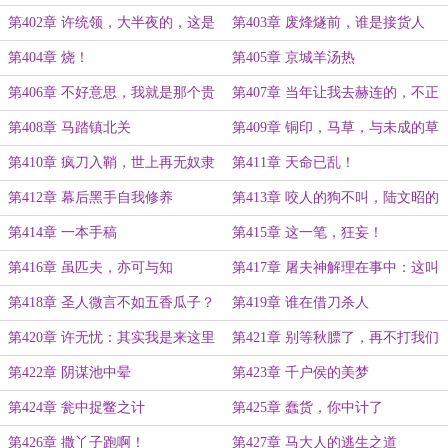
坑埋你！
第402章 许统领，大半夜的，这是
第403章 废烽燧前，谁是接货人
要去哪啊？
第404章 烧！
第405章 京城羊汤热
第406章 不好意思，我就是那个贵
第407章 当年让我去赫连的，不正
人
是你吗
第408章 马踏镇北关
第409章 铜印，马草，与未成的草
原之王
第410章 疯刀入鞘，世上再无奴隶
第411章 天命已乱！
阿木尔
第412章 幕后黑手自我修养
第413章 咬人的狗不叫，陆文昭的
拜帖
第414章 一本手稿
第415章 这一笔，狂妄！
第416章 虽匹夫，亦可与知
第417章 屠夫神解理在事中：这叫
理在屎中
第418章 圣人微言不如五香瓜子？
第419章 谁在借刀杀人
第420章 许无忧：其实我是来这里
第421章 别等秋膘了，再不打我们
散步的
连灰不剩
第422章 阴谋池中晕
第423章 千户侯的美梦
第424章 瓮中捉鳖之计
第425章 蠢货，你中计了
第426章 撒丫子跑啊！
第427章 马大人的逃生之道