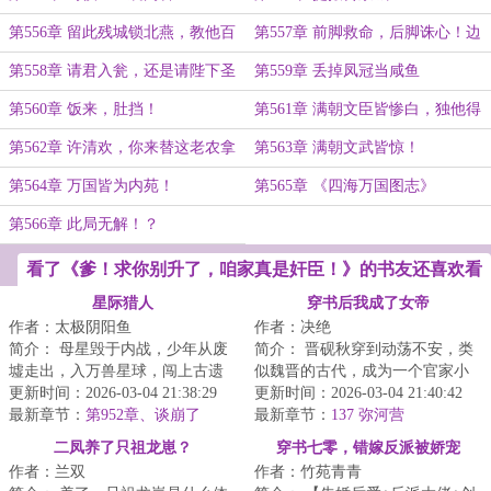
第556章 留此残城锁北燕，教他百
第557章 前脚救命，后脚诛心！边
年不敢图！
关最忌是人心
第558章 请君入瓮，还是请陛下圣
第559章 丢掉凤冠当咸鱼
裁
第560章 饭来，肚挡！
第561章 满朝文臣皆惨白，独他得
赐御酒
第562章 许清欢，你来替这老农拿
第563章 满朝文武皆惊！
个主意
第564章 万国皆为内苑！
第565章 《四海万国图志》
第566章 此局无解！？
看了《爹！求你别升了，咱家真是奸臣！》的书友还喜欢看
星际猎人
穿书后我成了女帝
作者：太极阴阳鱼
作者：决绝
简介： 母星毁于内战，少年从废
简介： 晋砚秋穿到动荡不安，类
墟走出，入万兽星球，闯上古遗
似魏晋的古代，成为一个官家小
弃之地，盗药都仙缘，窃未来文
更新时间：2026-03-04 21:38:29
姐。
更新时间：2026-03-04 21:40:42
明科技...
最新章节：
第952章、谈崩了
最新章节：
137 弥河营
她...
二凤养了只祖龙崽？
穿书七零，错嫁反派被娇宠
作者：兰双
作者：竹苑青青