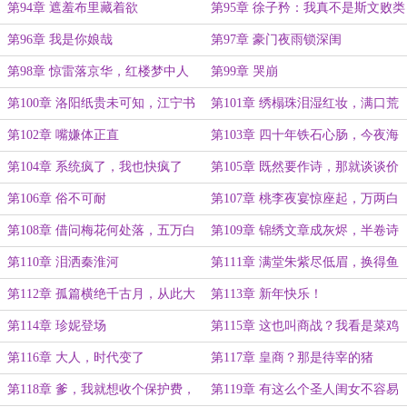
第94章 遮羞布里藏着欲
第95章 徐子矜：我真不是斯文败类
第96章 我是你娘哉
第97章 豪门夜雨锁深闺
第98章 惊雷落京华，红楼梦中人
第99章 哭崩
第100章 洛阳纸贵未可知，江宁书
第101章 绣榻珠泪湿红妆，满口荒
价抵万金
唐书误人
第102章 嘴嫌体正直
第103章 四十年铁石心肠，今夜海
棠泪
第104章 系统疯了，我也快疯了
第105章 既然要作诗，那就谈谈价
钱
第106章 俗不可耐
第107章 桃李夜宴惊座起，万两白
银买春风
第108章 借问梅花何处落，五万白
第109章 锦绣文章成灰烬，半卷诗
银买江雪
书压满城
第110章 泪洒秦淮河
第111章 满堂朱紫尽低眉，换得鱼
符作路费
第112章 孤篇横绝千古月，从此大
第113章 新年快乐！
乾无诗声
第114章 珍妮登场
第115章 这也叫商战？我看是菜鸡
互啄
第116章 大人，时代变了
第117章 皇商？那是待宰的猪
第118章 爹，我就想收个保护费，
第119章 有这么个圣人闺女不容易