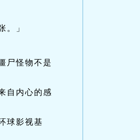
张。」
僵尸怪物不是
来自内心的感
环球影视基