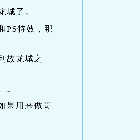
龙城了。
和PS特效，那
到故龙城之
。」
如果用来做哥