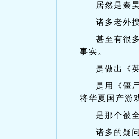
居然是秦
诸多老外
甚至有很
事实。
是做出《
是用《僵
将华夏国产游
是那个被
诸多的疑