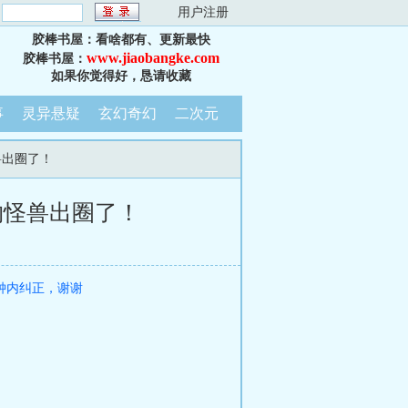
：
用户注册
胶棒书屋：看啥都有、更新最快
www.jiaobangke.com
胶棒书屋：
如果你觉得好，恳请收藏
事
灵异悬疑
玄幻奇幻
二次元
兽出圈了！
物怪兽出圈了！
钟内纠正，谢谢