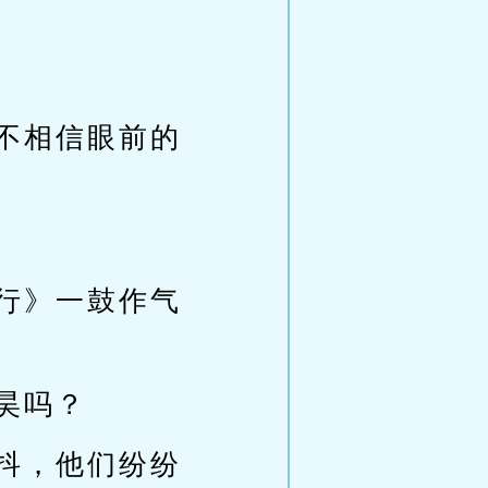
不相信眼前的
行》一鼓作气
昊吗？
抖，他们纷纷