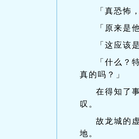
「真恐怖
「原来是
「这应该
「什么？
真的吗？」
在得知了
叹。
故龙城的
地。