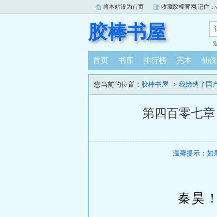
将本站设为首页
收藏胶棒官网,记住：www.j
胶棒书屋
首页
书库
排行榜
完本
仙侠
您当前的位置：
胶棒书屋
->
我缔造了国
第四百零七章
温馨提示：如
秦昊！