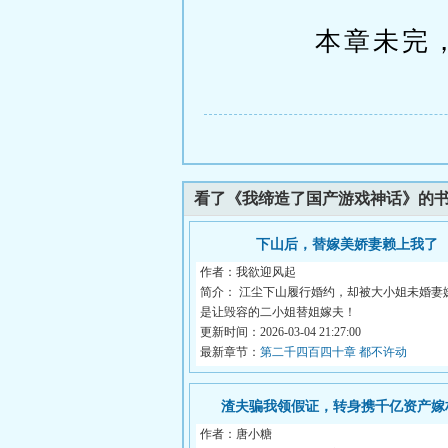
本章未完，
看了《我缔造了国产游戏神话》的
下山后，替嫁美娇妻赖上我了
作者：我欲迎风起
简介： 江尘下山履行婚约，却被大小姐未婚妻
是让毁容的二小姐替姐嫁夫！
更新时间：2026-03-04 21:27:00
最新章节：
第二千四百四十章 都不许动
渣夫骗我领假证，转身携千亿资产嫁
作者：唐小糖