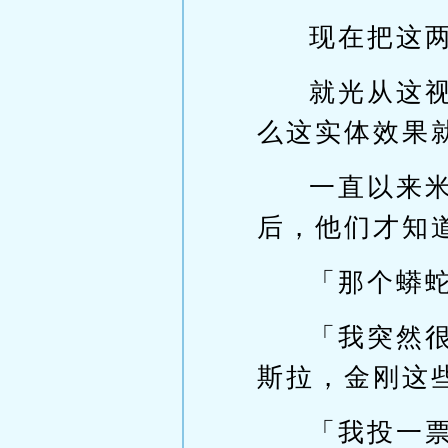
现在把这
就光从这
么这实体效果
一直以来
后，他们才知
「那个蟒
「我突然
斯拉，金刚这
「我投一