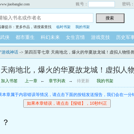
账号：
密码
iaobangke.com
温馨提示：更多作品，请搜索查找
临时书架
我的书架
武侠
都市重生
科幻未来
女生言情
游戏竞技
历史军
产游戏神话
-> 第四百零七章 天南地北，爆火的华夏故龙城！虚拟人物怪
 天南地北，爆火的华夏故龙城！虚拟人
加入书签
上一章
←
章节列表
→
待更新
我的书架
果本章属于内容错误等情况，请点击下面的按钮发送报告，我们会在一分
？