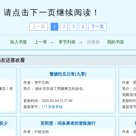
请点击下一页继续阅读！
上一页
1
2
3
4
下一页
加入书签
上一章
←
章节列表
→
待更新
我的书架
书友还喜欢看
警嫂吃瓜日常[九零]
作者：雪中立鹤
作者：
嫌弃！更
简介： 姚长安穿成了男频爽文的血包。
简介：
觉醒混
未婚夫劈腿，亲戚鸠占鹊巢，养...
更新时间：2026-03-04 21:37:49
轮，...
更新时间：2
最新章节：
173 亲爸有钱
最新章
权少
芙莉莲：词条勇者的冒险旅行
作者：不能没肉
作者：