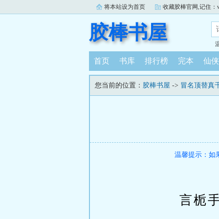
将本站设为首页
收藏胶棒官网,记住：www.j
胶棒书屋
首页
书库
排行榜
完本
仙侠
您当前的位置：
胶棒书屋
->
冒名顶替真
温馨提示：如
言栀手指