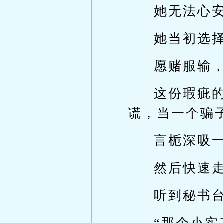
她无法心
她当初选
愿赌服输
这份瑕疵
谎，当一个骗
言栀深吸
然后快速
听到秘书
“那个小