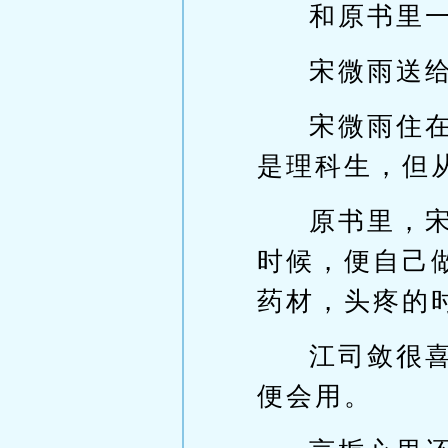
和原书里
宋微雨送
宋微雨住
是理科生，但
原书里，
时候，便自己
药材，头疼的
江司敛很
便会用。