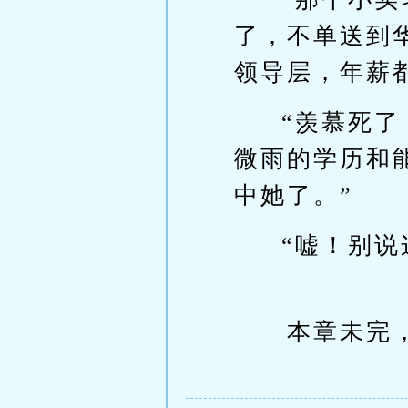
了，不单送到
领导层，年薪
“羡慕死
微雨的学历和
中她了。”
“嘘！别
本章未完，