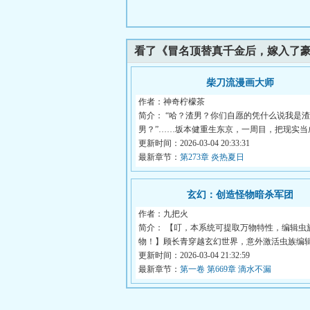
看了《冒名顶替真千金后，嫁入了
柴刀流漫画大师
作者：神奇柠檬茶
简介： “哈？渣男？你们自愿的凭什么说我是渣
男？”……坂本健重生东京，一周目，把现实当成恋
更新时间：2026-03-04 20:33:31
最新章节：
第273章 炎热夏日
玄幻：创造怪物暗杀军团
作者：九把火
简介： 【叮，本系统可提取万物特性，编辑虫
物！】顾长青穿越玄幻世界，意外激活虫族编辑系
更新时间：2026-03-04 21:32:59
最新章节：
第一卷 第669章 滴水不漏