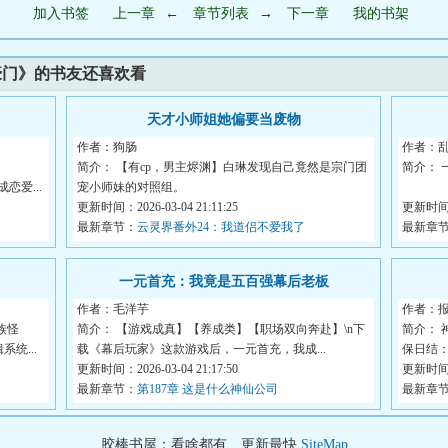
加入书签
上一章
←
章节列表
→
下一章
我的书架
豪门》的书友还喜欢看
天才小师姐她偏要当废物
作者：狗肠
作者：乱
简介： 【有cp，男主烬渊】白琳发现自己竟然是宗门团
简介： 
爱...
宠小师妹的对照组。
更新时间：2026-03-04 21:11:25
“逃离”
更新时间：2
...
最新章节：
云灵界番外24：我道侣不爱我了
最新章
一元首充：我竟是五百强幕后老板
作者：毛洋芋
作者：
族怪
简介： 【游戏成真】【养成类】【职场双向奔赴】\n下
简介： 
统...
载《幕后玩家》这款游戏后，一元首充，我成...
保日结：
更新时间：2026-03-04 21:17:50
更新时间：2
最新章节：
第187章 这是什么神仙公司
最新章
胶棒书屋：看啥都有、更新最快
SiteMap