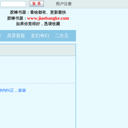
：
用户注册
胶棒书屋：看啥都有、更新最快
www.jiaobangke.com
胶棒书屋：
如果你觉得好，恳请收藏
事
灵异悬疑
玄幻奇幻
二次元
钟内纠正，谢谢