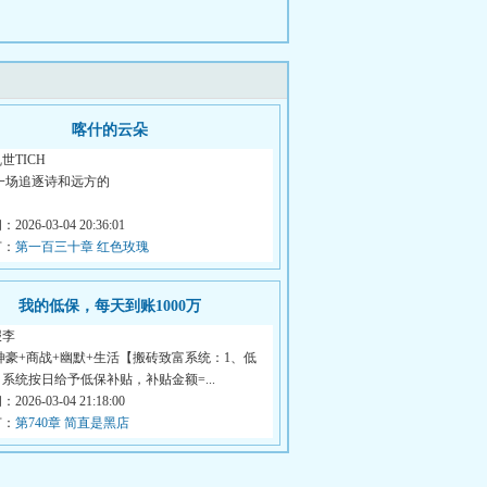
喀什的云朵
世TICH
一场追逐诗和远方的
，却让陈风邂逅了生命中最美丽的...
026-03-04 20:36:01
节：
第一百三十章 红色玫瑰
我的低保，每天到账1000万
报李
神豪+商战+幽默+生活【搬砖致富系统：1、低
系统按日给予低保补贴，补贴金额=...
026-03-04 21:18:00
节：
第740章 简直是黑店