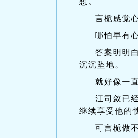
想。
言栀感觉
哪怕早有
答案明明
沉沉坠地。
就好像一
江司敛已
继续享受他的
可言栀做