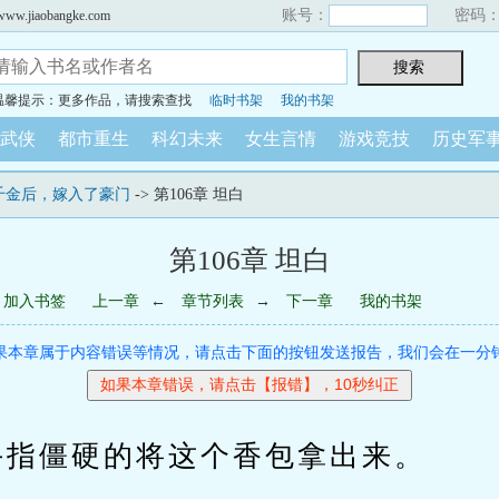
账号：
密码
iaobangke.com
温馨提示：更多作品，请搜索查找
临时书架
我的书架
武侠
都市重生
科幻未来
女生言情
游戏竞技
历史军
千金后，嫁入了豪门
-> 第106章 坦白
第106章 坦白
加入书签
上一章
←
章节列表
→
下一章
我的书架
果本章属于内容错误等情况，请点击下面的按钮发送报告，我们会在一分
僵硬的将这个香包拿出来。