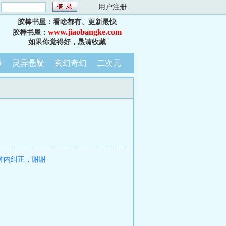
：
用户注册
胶棒书屋：看啥都有、更新最快
www.jiaobangke.com
胶棒书屋：
如果你觉得好，恳请收藏
事
灵异悬疑
玄幻奇幻
二次元
钟内纠正，谢谢