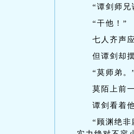
“谭剑师兄
“干他！”
七人齐声
但谭剑却
“莫师弟。
莫陌上前一
谭剑看着
“顾渊绝
实力绝对不容