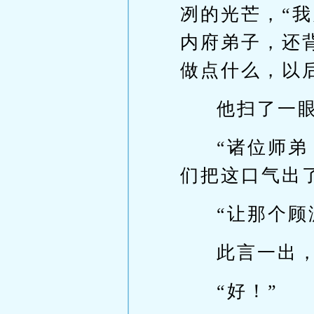
冽的光芒，“
内府弟子，还
做点什么，以
他扫了一
“诸位师
们把这口气出
“让那个顾
此言一出
“好！”