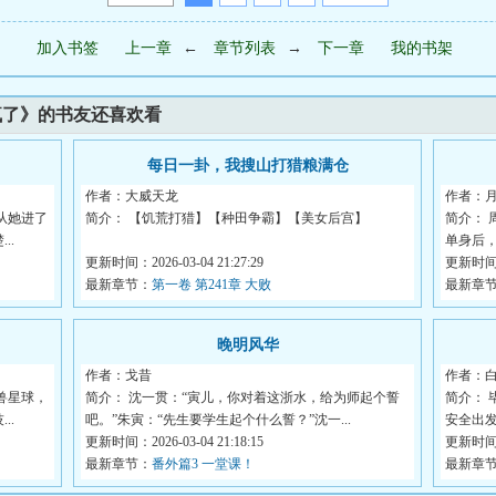
加入书签
上一章
←
章节列表
→
下一章
我的书架
疯了》的书友还喜欢看
每日一卦，我搜山打猎粮满仓
作者：大威天龙
作者：
从她进了
简介： 【饥荒打猎】【种田争霸】【美女后宫】
简介：
..
单身后
穿越王朝末年，正值饥...
更新时间：2026-03-04 21:27:29
更新时间：2
最新章节：
第一卷 第241章 大败
最新章
晚明风华
作者：戈昔
作者：
兽星球，
简介： 沈一贯：“寅儿，你对着这浙水，给为师起个誓
简介： 
..
吧。”朱寅：“先生要学生起个什么誓？”沈一...
安全出发
更新时间：2026-03-04 21:18:15
更新时间：2
最新章节：
番外篇3 一堂课！
最新章