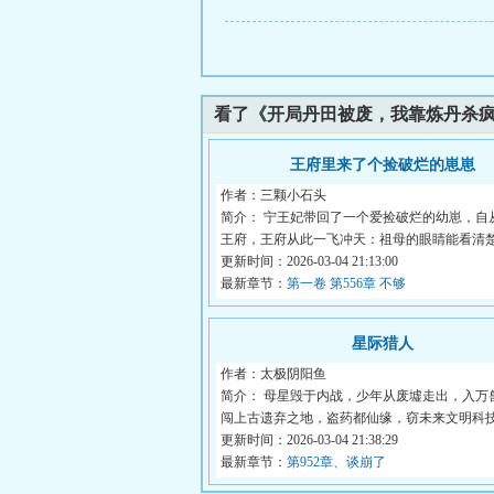
看了《开局丹田被废，我靠炼丹杀
王府里来了个捡破烂的崽崽
作者：三颗小石头
简介： 宁王妃带回了一个爱捡破烂的幼崽，自
王府，王府从此一飞冲天：祖母的眼睛能看清楚.
更新时间：2026-03-04 21:13:00
最新章节：
第一卷 第556章 不够
星际猎人
作者：太极阴阳鱼
简介： 母星毁于内战，少年从废墟走出，入万
闯上古遗弃之地，盗药都仙缘，窃未来文明科技.
更新时间：2026-03-04 21:38:29
最新章节：
第952章、谈崩了