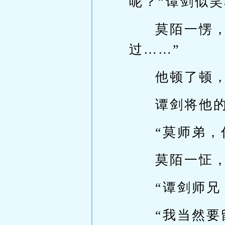
呢？”谭剑似
莫陌一愣
过……”
他顿了顿
谭剑将他
“莫师弟，
莫陌一怔
“谭剑师兄
“我当然