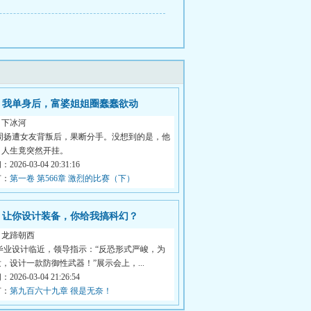
我单身后，富婆姐姐圈蠢蠢欲动
月下冰河
 周扬遭女友背叛后，果断分手。没想到的是，他
，人生竟突然开挂。
026-03-04 20:31:16
节：
第一卷 第566章 激烈的比赛（下）
让你设计装备，你给我搞科幻？
白龙蹄朝西
毕业设计临近，领导指示：“反恐形式严峻，为
，设计一款防御性武器！”展示会上，...
026-03-04 21:26:54
节：
第九百六十九章 很是无奈！