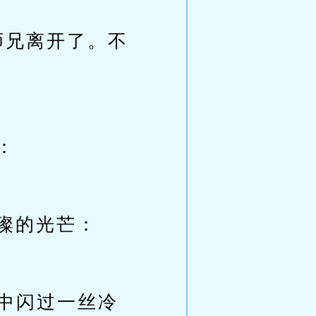
师兄离开了。不
：
璨的光芒：
眼中闪过一丝冷