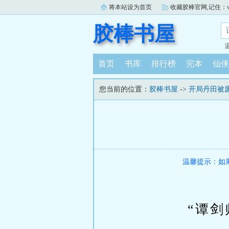
将本站设为首页
收藏胶棒官网,记住：www.j
胶棒书屋
首页
书库
排行榜
完本
仙侠
您当前的位置：
胶棒书屋
->
开局丹田被
温馨提示：如
“谭剑师