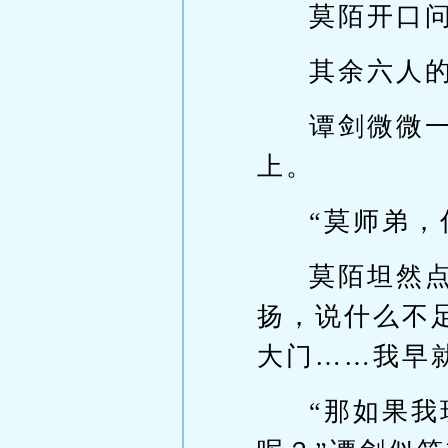
莫陌开口
其余六人
谭剑微微
上。
“莫师弟，
莫陌坦然
扬，说什么不
大门……我早
“那如果