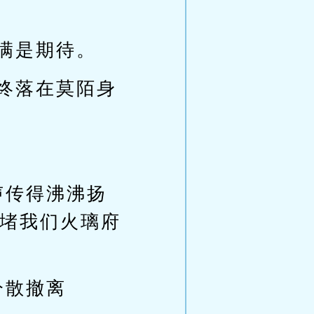
满是期待。
终落在莫陌身
声传得沸沸扬
堵我们火璃府
分散撤离