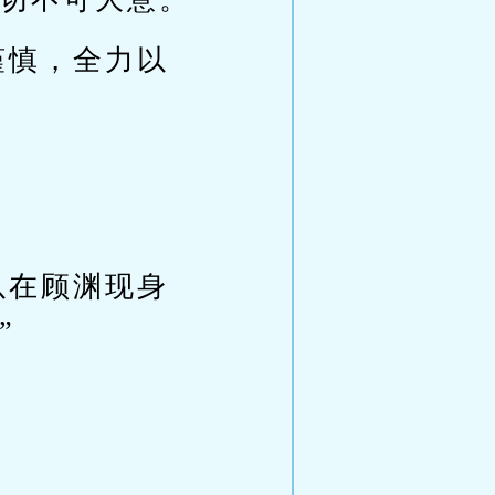
谨慎，全力以
以在顾渊现身
”