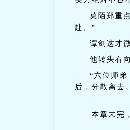
莫陌郑重
赴。”
谭剑这才
他转头看
“六位师
后，分散离去
本章未完，