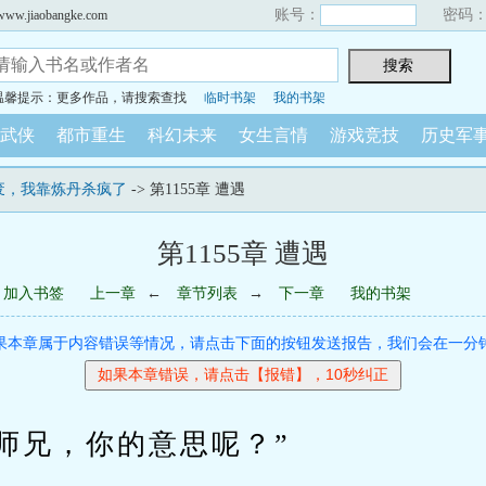
账号：
密码
iaobangke.com
温馨提示：更多作品，请搜索查找
临时书架
我的书架
武侠
都市重生
科幻未来
女生言情
游戏竞技
历史军
废，我靠炼丹杀疯了
-> 第1155章 遭遇
第1155章 遭遇
加入书签
上一章
←
章节列表
→
下一章
我的书架
果本章属于内容错误等情况，请点击下面的按钮发送报告，我们会在一分
兄，你的意思呢？”