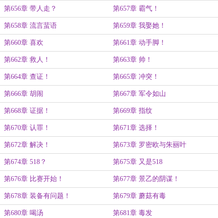
第656章 带人走？
第657章 霸气！
第658章 流言蜚语
第659章 我娶她！
第660章 喜欢
第661章 动手脚！
第662章 救人！
第663章 帅！
第664章 查证！
第665章 冲突！
第666章 胡闹
第667章 军令如山
第668章 证据！
第669章 指纹
第670章 认罪！
第671章 选择！
第672章 解决！
第673章 罗密欧与朱丽叶
第674章 518？
第675章 又是518
第676章 比赛开始！
第677章 景乙的阴谋！
第678章 装备有问题！
第679章 蘑菇有毒
第680章 喝汤
第681章 毒发