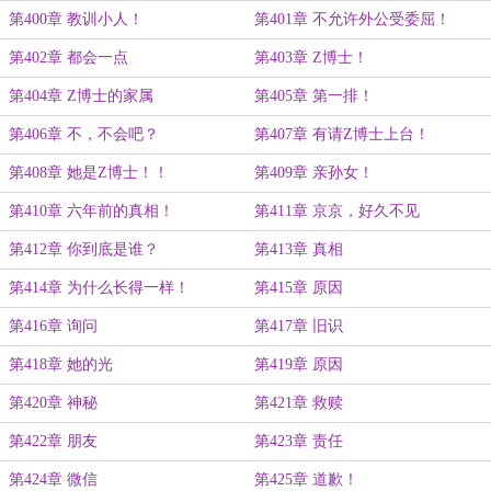
第400章 教训小人！
第401章 不允许外公受委屈！
第402章 都会一点
第403章 Z博士！
第404章 Z博士的家属
第405章 第一排！
第406章 不，不会吧？
第407章 有请Z博士上台！
第408章 她是Z博士！！
第409章 亲孙女！
第410章 六年前的真相！
第411章 京京，好久不见
第412章 你到底是谁？
第413章 真相
第414章 为什么长得一样！
第415章 原因
第416章 询问
第417章 旧识
第418章 她的光
第419章 原因
第420章 神秘
第421章 救赎
第422章 朋友
第423章 责任
第424章 微信
第425章 道歉！