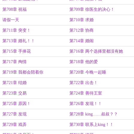
第708章 祝福
第709章 徐医生的决心！
请假一天
第710章 求婚
第711章 突变！
第712章 协商
第713章 婚礼！！
第714章 婚闹
第715章 手捧花
第716章 两个选择里都没有她
第717章 殉情
第718章 他的爱
第719章 我都会陪着你
第720章 今晚一起睡
第721章 结婚
第722章 出击！
第723章 交易
第724章 善待王室
第725章 原因！
第726章 发现！！
第727章 发现
第728章 king……叔叔？？
第729章 戏弄
第730章 联系上king！！