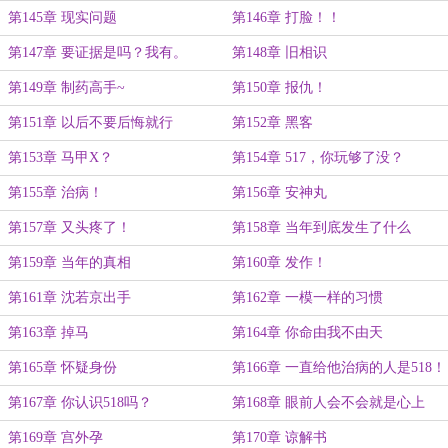
第145章 现实问题
第146章 打脸！！
第147章 要证据是吗？我有。
第148章 旧相识
第149章 制药高手~
第150章 报仇！
第151章 以后不要后悔就行
第152章 黑客
第153章 马甲X？
第154章 517，你玩够了没？
第155章 治病！
第156章 安神丸
第157章 又头疼了！
第158章 当年到底发生了什么
第159章 当年的真相
第160章 发作！
第161章 沈若京出手
第162章 一模一样的习惯
第163章 掉马
第164章 你命由我不由天
第165章 怀疑身份
第166章 一直给他治病的人是518！
第167章 你认识518吗？
第168章 眼前人会不会就是心上
人？
第169章 宫外孕
第170章 谅解书