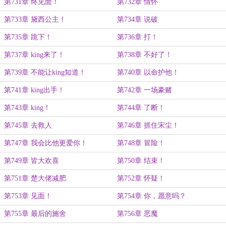
第731章 终见面！
第732章 情怀
第733章 黛西公主！
第734章 说破
第735章 跪下！
第736章 打！
第737章 king来了！
第738章 不好了！
第739章 不能让king知道！
第740章 以命护他！
第741章 king出手！
第742章 一场豪赌
第743章 king！
第744章 了断！
第745章 去救人
第746章 抓住宋尘！
第747章 我会比他更爱你！
第748章 冒险！
第749章 皆大欢喜
第750章 结束！
第751章 楚大佬减肥
第752章 怀疑！
第753章 见面！
第754章 你，愿意吗？
第755章 最后的施舍
第756章 恶魔