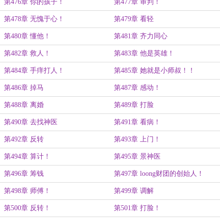
第476章 你的孩子！
第477章 审判！
第478章 无愧于心！
第479章 看轻
第480章 懂他！
第481章 齐力同心
第482章 救人！
第483章 他是英雄！
第484章 手痒打人！
第485章 她就是小师叔！！
第486章 掉马
第487章 感动！
第488章 离婚
第489章 打脸
第490章 去找神医
第491章 看病！
第492章 反转
第493章 上门！
第494章 算计！
第495章 景神医
第496章 筹钱
第497章 loong财团的创始人！
第498章 师傅！
第499章 调解
第500章 反转！
第501章 打脸！