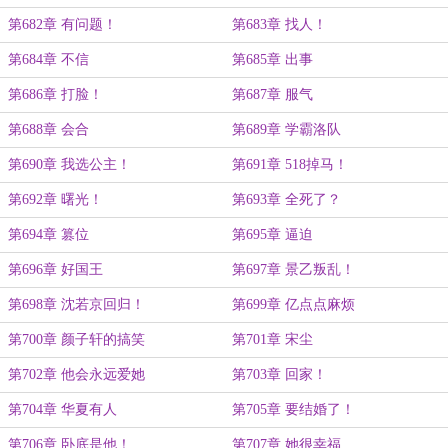
第682章 有问题！
第683章 找人！
第684章 不信
第685章 出事
第686章 打脸！
第687章 服气
第688章 会合
第689章 学霸洛队
第690章 我选公主！
第691章 518掉马！
第692章 曙光！
第693章 全死了？
第694章 篡位
第695章 逼迫
第696章 好国王
第697章 景乙叛乱！
第698章 沈若京回归！
第699章 亿点点麻烦
第700章 颜子轩的搞笑
第701章 宋尘
第702章 他会永远爱她
第703章 回家！
第704章 华夏有人
第705章 要结婚了！
第706章 卧底是他！
第707章 她很幸福