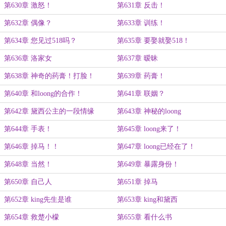
第630章 激怒！
第631章 反击！
第632章 偶像？
第633章 训练！
第634章 您见过518吗？
第635章 要娶就娶518！
第636章 洛家女
第637章 暧昧
第638章 神奇的药膏！打脸！
第639章 药膏！
第640章 和loong的合作！
第641章 联姻？
第642章 黛西公主的一段情缘
第643章 神秘的loong
第644章 手表！
第645章 loong来了！
第646章 掉马！！
第647章 loong已经在了！
第648章 当然！
第649章 暴露身份！
第650章 自己人
第651章 掉马
第652章 king先生是谁
第653章 king和黛西
第654章 救楚小檬
第655章 看什么书