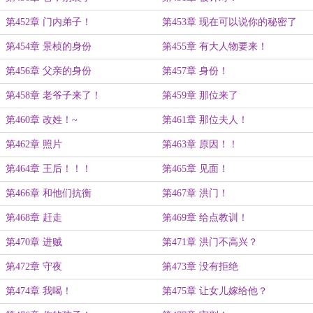
第452章 门内弟子！
第453章 现在可以说你的秘密了
第454章 景桢的身份
第455章 有大人物要来！
第456章 父亲的身份
第457章 身份！
第458章 老爷子来了！
第459章 那位来了
第460章 改姓！~
第461章 那位夫人！
第462章 照片
第463章 原因！！
第464章 王后！！！
第465章 见面！
第466章 和他们抗衡
第467章 洪门！
第468章 赶走
第469章 给点教训！
第470章 进贼
第471章 洪门不高兴？
第472章 守夜
第473章 没有拒绝
第474章 我喝！
第475章 让女儿嫁给他？