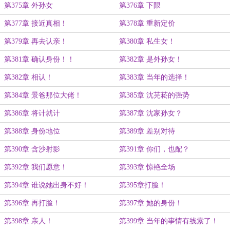
第375章 外孙女
第376章 下限
第377章 接近真相！
第378章 重新定价
第379章 再去认亲！
第380章 私生女！
第381章 确认身份！！
第382章 是外孙女！
第382章 相认！
第383章 当年的选择！
第384章 景爸那位大佬！
第385章 沈芫菘的强势
第386章 将计就计
第387章 沈家孙女？
第388章 身份地位
第389章 差别对待
第390章 含沙射影
第391章 你们，也配？
第392章 我们愿意！
第393章 惊艳全场
第394章 谁说她出身不好！
第395章打脸！
第396章 再打脸！
第397章 她的身份！
第398章 亲人！
第399章 当年的事情有线索了！