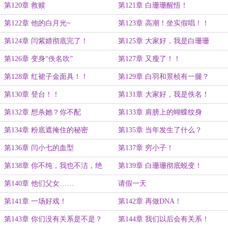
珊！
第120章 救赎
第121章 白珊珊醒悟！
第122章 他的白月光~
第123章 高潮！坐实假唱！！
第124章 闫紫婧彻底完了！
第125章 大家好，我是白珊珊
第126章 变身“佚名吹”
第127章 又瘦了！！
第128章 红裙子金面具！！
第129章 白羽和景桢有一腿？
第130章 登台！！
第131章 大家好，我是佚名！
第132章 想杀她？你不配
第133章 肩膀上的蝴蝶纹身
第134章 粉底遮掩住的秘密
第135章 当年发生了什么？
第136章 闫小七的血型
第137章 穷小子！
第138章 你不纯，我也不洁，绝
第139章 白珊珊彻底蜕变！
配！
第140章 他们父女……
请假一天
第141章 一场好戏！
第142章 再做DNA！
第143章 你们没有关系是不是？
第144章 我们以后会有关系！