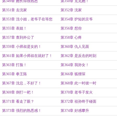
第349章 她长得很熟悉
第350章 见见她！
第351章 去沈家
第352章 沈家
第353章 沈小姐，老爷子在等您
第354章 护短的京爷
第355章 表姐！
第356章 想你
第357章 查到外公了
第358章 心疼
第359章 小师叔是女的！
第360章 仇人见面
第361章 如果小师叔在就好了！
第362章 是反击的时刻
第363章 打脸！
第364章 我孙女！
第365章 拳王陈
第366章 狐狸琛
第367章 沈总，不好了！
第368章 此一时彼一时
第369章 倒打一耙！
第370章 老爷子发火
第371章 看走了眼？
第372章 祖孙终于碰面
第373章 强烈的熟悉感！
第374章 好感攀升