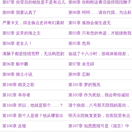
第87章 你背后的铭纹是不是有点儿
第88章 你刚刚这番话值得我找鞭子
不对劲？
来抽你一千遍
第89章 我要认真了
第90章 呵呵……请你代我，为法莉
娅献上大礼吧？
严重卡文，得去偷点史诗奇幻素材
第91章 孤独会催生虚无
再施法了
第92章 反常的海之主
第93章 只有您的奇迹，才能拯救我
的家乡
第94章 老女人！
第95章 危局
满脑子都是怪猎荒野，无法构思剧
奋战了十八小时，游戏体验很差，
情了
吃个饭睡会儿，明天尽量早点更
第96章 船中麟
第97章 余无碍
第98章 骑士小说
第99章 忍耐
第100章 精灵之歌
第101章 梦的预兆
第102章 幸存者
第103章 作为奖励，我会帮你减轻
沙漠之主的影响
第104章 所以，他就是那个……？
请个病假，八号那天陪我妈逛街，
九号就发烧到现在，得去医院看看了
第105章 那个人是谁？他从哪冒出
明天出院恢复更新，在医院里有点
来的？
不大好构思下头剧情
第106章 反噬
第107章 知恩图报可是《箴言》中