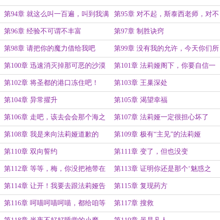
分？！
第94章 就这么叫一百遍，叫到我满
第95章 对不起，斯泰西老师，对不
意为止
起，卡米拉女士！
第96章 经验不可谓不丰富
第97章 制胜诀窍
第98章 请把你的魔力借给我吧
第99章 没有我的允许，今天你们所
有人都走不出这个房间
第100章 迅速消灭掉那可恶的沙漠
第101章 法莉娅阁下，你要自信一
之主，否则我将放弃那古老的誓言
些
第102章 将圣都的港口冻住吧！
第103章 王巢深处
第104章 异常擢升
第105章 渴望幸福
第106章 走吧，该去会会那个海之
第107章 法莉娅一定很担心坏了
主了
吧！
第108章 我是来向法莉娅道歉的
第109章 极有“主见”的法莉娅
第110章 双向誓约
第111章 变了，但也没变
第112章 等等，梅，你没把祂带在
第113章 证明你还是那个‘魅惑之
身边吗
主’！
第114章 让开！我要去跟法莉娅告
第115章 复现药方
状！
第116章 呵喵呵喵呵喵，都给咱等
第117章 搜救
着瞧喵