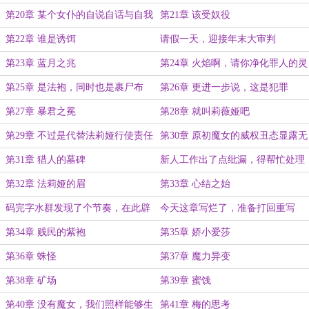
第20章 某个女仆的自说自话与自我
第21章 该受奴役
修养
第22章 谁是诱饵
请假一天，迎接年末大审判
第23章 蓝月之兆
第24章 火焰啊，请你净化罪人的灵
魂
第25章 是法袍，同时也是裹尸布
第26章 更进一步说，这是犯罪
第27章 暴君之冕
第28章 就叫莉薇娅吧
第29章 不过是代替法莉娅行使责任
第30章 原初魔女的威权丑态显露无
罢了！
疑
第31章 猎人的墓碑
新人工作出了点纰漏，得帮忙处理
一下，请个假
第32章 法莉娅的眉
第33章 心结之始
码完字水群发现了个节奏，在此辟
今天这章写烂了，准备打回重写
个谣
第34章 贱民的紫袍
第35章 娇小爱莎
第36章 蛛怪
第37章 魔力异变
第38章 矿场
第39章 蜜饯
第40章 没有魔女，我们照样能够生
第41章 梅的思考