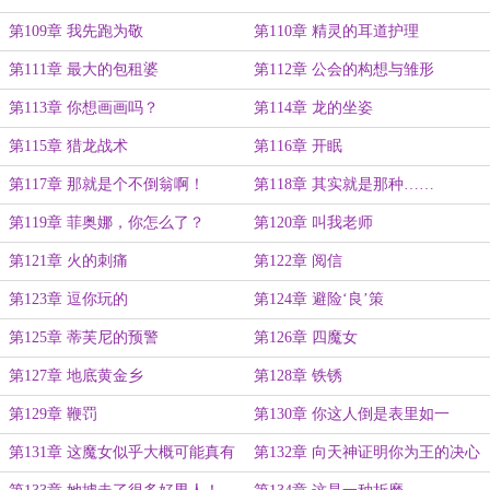
第109章 我先跑为敬
第110章 精灵的耳道护理
第111章 最大的包租婆
第112章 公会的构想与雏形
第113章 你想画画吗？
第114章 龙的坐姿
第115章 猎龙战术
第116章 开眠
第117章 那就是个不倒翁啊！
第118章 其实就是那种……
第119章 菲奥娜，你怎么了？
第120章 叫我老师
第121章 火的刺痛
第122章 阅信
第123章 逗你玩的
第124章 避险‘良’策
第125章 蒂芙尼的预警
第126章 四魔女
第127章 地底黄金乡
第128章 铁锈
第129章 鞭罚
第130章 你这人倒是表里如一
第131章 这魔女似乎大概可能真有
第132章 向天神证明你为王的决心
点中二
与资格吧！