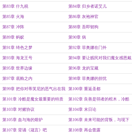
第83章 什九税
第84章 归乡者诺艾儿
第85章 火海
第86章 灰袍神官
第87章 冲阵
第88章 吾即韧狗
第89章 蚂蚁
第90章 病
第91章 绮色之梦
第92章 菲奥娜在门外
第93章 海龙王号
第94章 要让贱民对我们魔女感恩戴
德
第95章 世界边缘
第96章 龙的宝藏
第97章 底舱之内
第98章 菲奥娜的担忧
第99章 把你对蒂芙尼的恶气出在我
第100章 重返圣都
身上吧
第101章 冷酷是魔女最重要的特质
第102章 良善是弱者的棺木，冷酷
乃强者的冠冕——非也
第103章 对赌协议
第104章 末日论
第105章 血与海的熔炉
第106章 未来可能的背叛，与现下
必然的惩罚
第107章 背诵《箴言》吧
第108章 再会蕾露