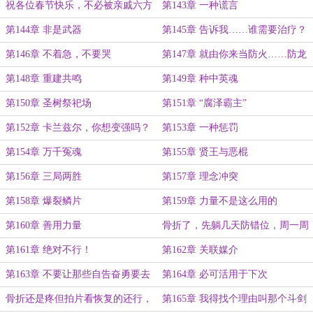
耍赖
祝各位春节快乐，不必被亲戚六方
第143章 一种谎言
会诊，我先请假挨训了
第144章 非是武器
第145章 告诉我……谁需要治疗？
第146章 不着急，不要哭
第147章 就由你来当防火……防龙
女了！
第148章 重建共鸣
第149章 种中英魂
第150章 圣树祭祀场
第151章 “腐泽霸主”
第152章 卡兰兹尔，你想变强吗？
第153章 一种惩罚
第154章 万千冤魂
第155章 贤王与恶棍
第156章 三局两胜
第157章 理念冲突
第158章 爆裂鳞片
第159章 力量不是这么用的
第160章 善用力量
骨折了，先躺几天防错位，周一周
二复更
第161章 绝对不行！
第162章 关联媒介
第163章 不要让那些自告奋勇要去
第164章 必可活用于下次
屠龙的年轻人遭遇不幸
骨折还是疼但拍片看恢复的还行，
第165章 我得找个理由叫那个斗剑