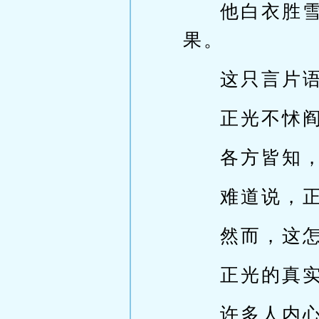
他白衣胜
果。
这只言片
正光不怵
各方皆知
难道说，
然而，这
正光的真
许多人内