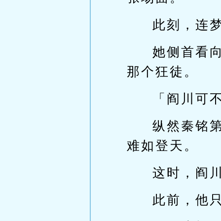
此刻，连
她侧首看
那个狂徒。
「阎川可
纵然秦铭
难如登天。
这时，阎
此前，他