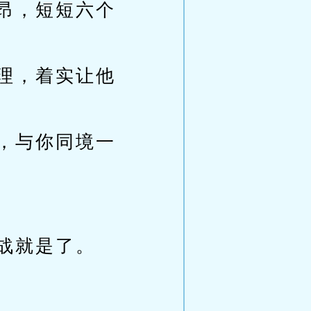
昂，短短六个
理，着实让他
，与你同境一
战就是了。