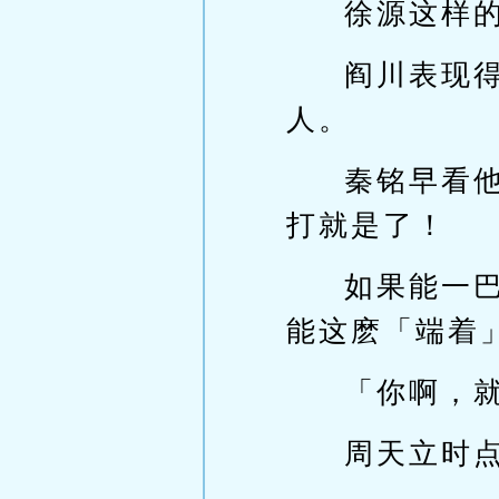
徐源这样
阎川表现
人。
秦铭早看
打就是了！
如果能一
能这麽「端着
「你啊，
周天立时