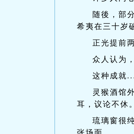
随後，部
希夷在三十岁
正光提前
众人认为
这种成就..
灵猴酒馆
耳，议论不休
琉璃窗很
张场面。