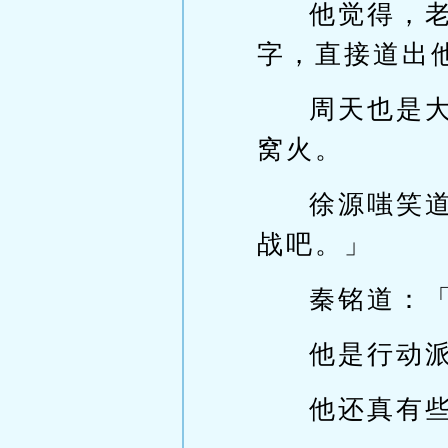
他觉得，
字，直接道出
周天也是
窝火。
徐源嗤笑
战吧。」
秦铭道：
他是行动
他还真有