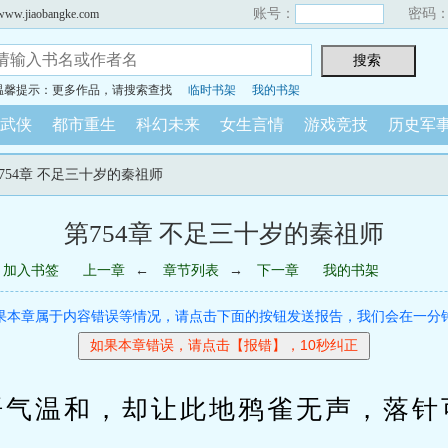
账号：
密码
iaobangke.com
温馨提示：更多作品，请搜索查找
临时书架
我的书架
武侠
都市重生
科幻未来
女生言情
游戏竞技
历史军
第754章 不足三十岁的秦祖师
第754章 不足三十岁的秦祖师
加入书签
上一章
←
章节列表
→
下一章
我的书架
果本章属于内容错误等情况，请点击下面的按钮发送报告，我们会在一分
温和，却让此地鸦雀无声，落针