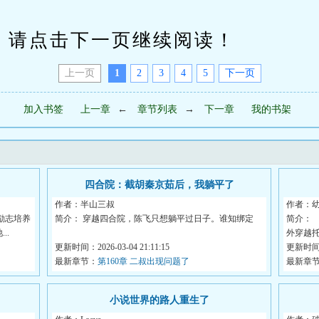
请点击下一页继续阅读！
上一页
1
2
3
4
5
下一页
加入书签
上一章
←
章节列表
→
下一章
我的书架
四合院：截胡秦京茹后，我躺平了
作者：半山三叔
作者：
励志培养
简介： 穿越四合院，陈飞只想躺平过日子。谁知绑定
简介： 
..
外穿越
“躺平人生系统”...
更新时间：2026-03-04 21:11:15
更新时间：2
最新章节：
第160章 二叔出现问题了
最新章
！
小说世界的路人重生了