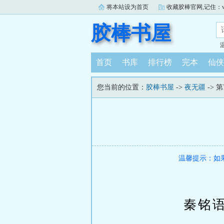
将本站设为首页
收藏胶棒官网,记住：www.j
胶棒书屋
首页
书库
排行榜
完本
仙侠
您当前的位置：
胶棒书屋
->
夜无疆
-> 
温馨提示：如
秦铭语气