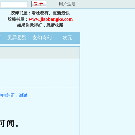
：
用户注册
胶棒书屋：看啥都有、更新最快
www.jiaobangke.com
胶棒书屋：
如果你觉得好，恳请收藏
事
灵异悬疑
玄幻奇幻
二次元
钟内纠正，谢谢
可闻。