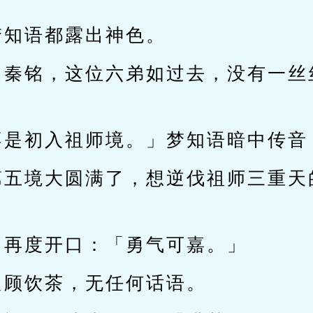
梦知语都露出神色。
向秦铭，这位六弟如过去，没有一丝
不是初入祖师境。」梦知语暗中传音
第五境大圆满了，想逆伐祖师三重天
川再度开口：「勇气可嘉。」
只顾饮茶，无任何话语。