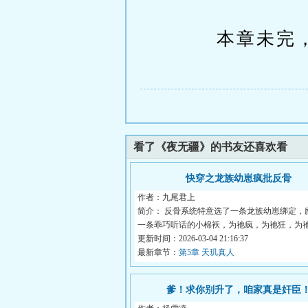
本章未完，
看了《夜无疆》的书友还喜欢看
快穿之龙族幼崽疯批反骨
作者：九尾君上
简介： 反骨系统特意选了一条龙族幼崽绑定，
一条乖巧听话的小棉袄，为祂疯，为祂狂，为祂.
更新时间：2026-03-04 21:16:37
最新章节：
第5章 天玑真人
爹！求你别升了，咱家真是奸臣