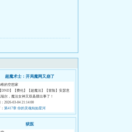
超魔术士：开局魔网又崩了
幼稚的空想家
【DND】【费伦】【超魔法】【冒险】安瑟意
托瑞尔，魔法女神又双叒叕出事了！
026-03-04 21:14:00
节：
第417章 你的灵魂灿如星河
狱医