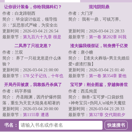
让你设计装备，你给我搞科幻？
混沌阴阳鼎
作者：白龙蹄朝西
作者：大门牙
简介： 毕业设计临近，领导指
简介： 我有一鼎，可镇万界。
示：“反恐形式严峻，为安全出
发，设计一款防御性武器！”展示
更新时间：2026-03-04 21:26:54
阴阳初鸣，生道纹定天地乾坤。
更新时间：2026-03-04 21:28:33
会上，...
最新章节：
第九百六十九章 很是
最新章节：
第一卷 第202章 叫我
无奈！
大哥！
二凤养了只祖龙崽？
渣夫骗我领假证，转身携千亿资
作者：兰双
作者：唐小糖
产嫁权少
简介： 养了一只祖龙崽是什么体
简介： 【渣夫火葬场+男主先婚后
验？
爱+虐渣打脸】
更新时间：2026-03-04 21:00:00
更新时间：2026-03-04 21:01:40
李世民：政儿这孩子，打小就聪
最新章节：
178 父子记仇，十年也
结婚两年，江染补办...
最新章节：
第一卷 第354章 要他
明...
报！
们千百倍的还回来
开局丹田被废，我靠炼丹杀疯了
宝可梦：刚全图鉴，穿越御兽世
作者：码字养猫
作者：西瓜炖蛋
界
简介： 丹圣顾渊，因丹炉爆炸陨
简介： 御兽+宝可梦+口袋妖怪
落，重生为天玄大陆臭名昭著的
+神奇宝贝+伪同人\n域外天魔驻
纨绔少爷。丹田被废，家族倾
更新时间：2026-03-04 20:00:00
御兽世界总指挥使。
更新时间：2026-03-04 21:28:33
颓，强敌...
最新章节：
第1155章 遭遇
<...
最新章节：
第327章 交代期前夕
书名：