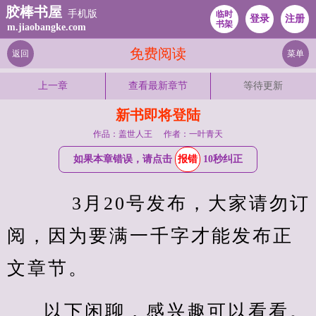
胶棒书屋
手机版
临时
登录
注册
书架
m.jiaobangke.com
免费阅读
返回
菜单
上一章
查看最新章节
等待更新
新书即将登陆
作品：盖世人王
作者：一叶青天
如果本章错误，请点击
报错
10秒纠正
    3月20号发布，大家请勿订
阅，因为要满一千字才能发布正
文章节。
以下闲聊，感兴趣可以看看。