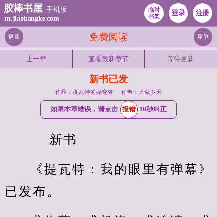
胶棒书屋
手机版
临时
登录
注册
书架
m.jiaobangke.com
免费阅读
返回
菜单
上一章
查看最新章节
等待更新
新书已发
作品：提瓦特的探究者
作者：大紫罗天
如果本章错误，请点击
报错
10秒纠正
    新书
《提瓦特：我的眼里有弹幕》
已发布。