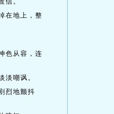
置信。
掉在地上，整
神色从容，连
淡淡嘲讽。
剧烈地颤抖