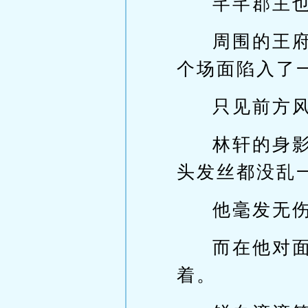
芊芊郡主
周围的王
个场面陷入了
只见前方
林轩的身
头发丝都没乱
他毫发无
而在他对
着。