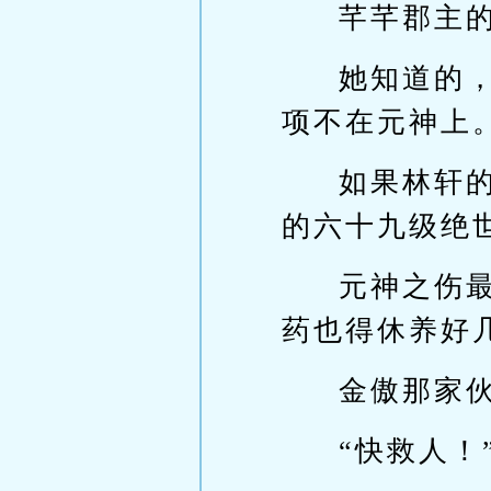
芊芊郡主
她知道的
项不在元神上
如果林轩
的六十九级绝
元神之伤
药也得休养好
金傲那家
“快救人！