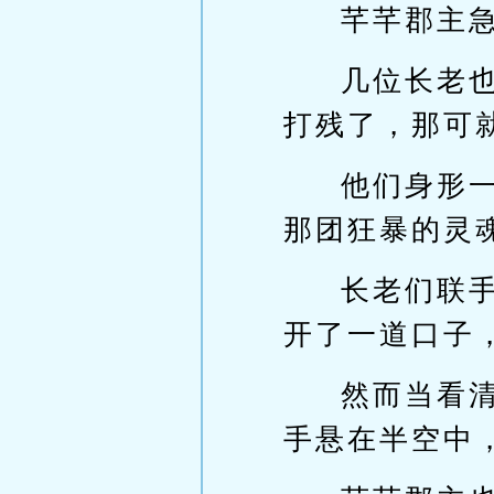
芊芊郡主
几位长老
打残了，那可
他们身形
那团狂暴的灵
长老们联
开了一道口子
然而当看
手悬在半空中