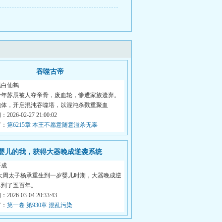
吞噬古帝
黑白仙鹤
少年苏辰被人夺帝骨，废血轮，惨遭家族遗弃。
沌体，开启混沌吞噬塔，以混沌杀戮重聚血
026-02-27 21:00:02
节：
第6215章 本王不愿意随意滥杀无辜
婴儿的我，获得大器晚成逆袭系统
语成
 大周太子杨承重生到一岁婴儿时期，大器晚成逆
早到了五百年。
026-03-04 20:33:43
节：
第一卷 第930章 混乱污染