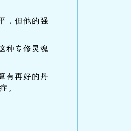
平，但他的强
这种专修灵魂
算有再好的丹
症。