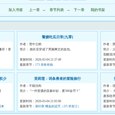
加入书签
上一章
←
章节列表
→
下一章
我的书架
警嫂吃瓜日常[九零]
作者：雪中立鹤
作者：
嫌弃！更
简介： 姚长安穿成了男频爽文的血包。
简介：
觉醒混
未婚夫劈腿，亲戚鸠占鹊巢，养...
更新时间：2026-03-04 21:37:49
轮，...
更新时间：2
最新章节：
173 亲爸有钱
最新章
权少
芙莉莲：词条勇者的冒险旅行
作者：不能没肉
作者：
】
简介： “一件普通的亚麻衬衫，要500金币？”
简介：
袭系统
“物超所值，我的朋...
更新时间：2026-03-04 21:05:00
更新时间：2
回来
最新章节：
第85章 嗜血的诅咒（3/5 求首订）
...
最新章