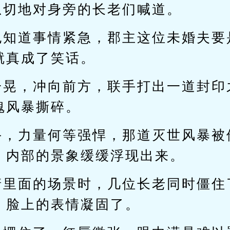
急切地对身旁的长老们喊道。
也知道事情紧急，郡主这位未婚夫要
就真成了笑话。
一晃，冲向前方，联手打出一道封印
魂风暴撕碎。
手，力量何等强悍，那道灭世风暴被
，内部的景象缓缓浮现出来。
清里面的场景时，几位长老同时僵住
，脸上的表情凝固了。