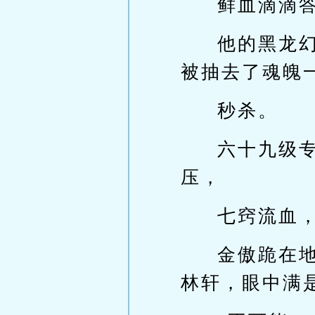
鲜血滴滴
他的黑龙
被抽去了魂魄
秒杀。
六十九级
压，
七窍流血
金傲跪在
林轩，眼中满