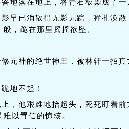
答答地落在地上，将青石板染成了一
幻影早已消散得无影无踪，瞳孔涣散
一般，跪在那里摇摇欲坠。
专修元神的绝世神王，被林轩一招真
，跪地不起！
地上，他艰难地抬起头，死死盯着前
是难以置信的惊骇。