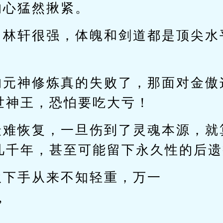
的心猛然揪紧。
，林轩很强，体魄和剑道都是顶尖水
。
的元神修炼真的失败了，那面对金傲
世神王，恐怕要吃大亏！
最难恢复，一旦伤到了灵魂本源，就
几千年，甚至可能留下永久性的后遗
伙下手从来不知轻重，万一
”