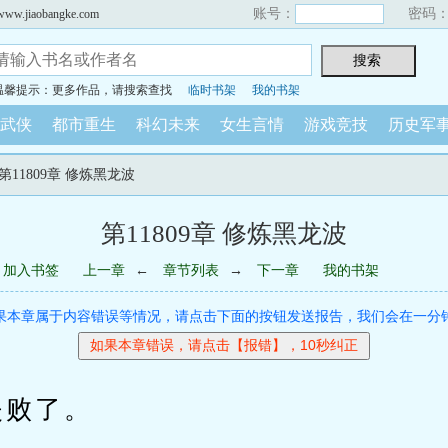
账号：
密码
iaobangke.com
温馨提示：更多作品，请搜索查找
临时书架
我的书架
武侠
都市重生
科幻未来
女生言情
游戏竞技
历史军
 第11809章 修炼黑龙波
第11809章 修炼黑龙波
加入书签
上一章
←
章节列表
→
下一章
我的书架
果本章属于内容错误等情况，请点击下面的按钮发送报告，我们会在一分
败了。