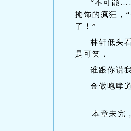
“不可能
掩饰的疯狂，
了！”
林轩低头
是可笑，
谁跟你说
金傲咆哮
本章未完，