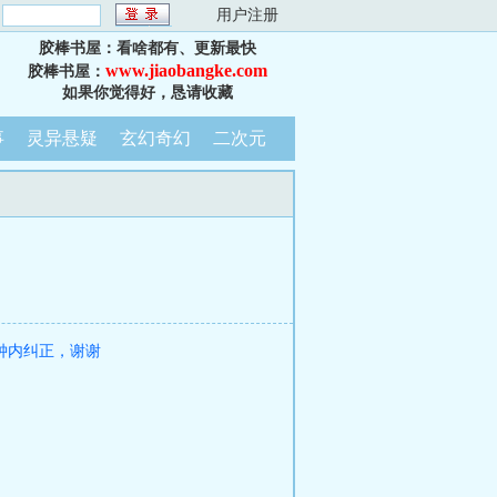
：
用户注册
胶棒书屋：看啥都有、更新最快
www.jiaobangke.com
胶棒书屋：
如果你觉得好，恳请收藏
事
灵异悬疑
玄幻奇幻
二次元
钟内纠正，谢谢