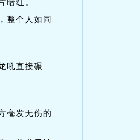
片暗红。
，整个人如同
龙吼直接碾
方毫发无伤的