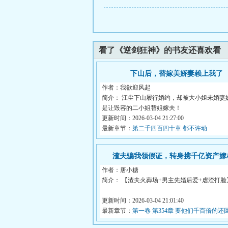
看了《逆剑狂神》的书友还喜欢看
下山后，替嫁美娇妻赖上我了
作者：我欲迎风起
简介： 江尘下山履行婚约，却被大小姐未婚妻
是让毁容的二小姐替姐嫁夫！
更新时间：2026-03-04 21:27:00
最新章节：
第二千四百四十章 都不许动
渣夫骗我领假证，转身携千亿资产嫁
作者：唐小糖
简介： 【渣夫火葬场+男主先婚后爱+虐渣打脸
结婚两年，江染补办...
更新时间：2026-03-04 21:01:40
最新章节：
第一卷 第354章 要他们千百倍的还