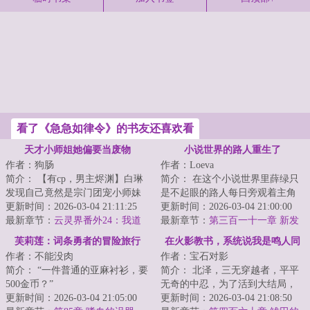
看了《急急如律令》的书友还喜欢看
天才小师姐她偏要当废物
小说世界的路人重生了
作者：狗肠
作者：Loeva
简介： 【有cp，男主烬渊】白琳
简介： 在这个小说世界里薛绿只
发现自己竟然是宗门团宠小师妹
是不起眼的路人每日旁观着主角
的对照组。
更新时间：2026-03-04 21:11:25
们的爱恨情仇有一天，世界崩溃
更新时间：2026-03-04 21:00:00
最新章节：
云灵界番外24：我道
重来路...
最新章节：
第三百一十一章 新发
...
侣不爱我了
现
芙莉莲：词条勇者的冒险旅行
在火影教书，系统说我是鸣人同
作者：不能没肉
作者：宝石对影
学
简介： “一件普通的亚麻衬衫，要
简介： 北泽，三无穿越者，平平
500金币？”
无奇的中忍，为了活到大结局，
更新时间：2026-03-04 21:05:00
苟在木叶忍者学校教书。
更新时间：2026-03-04 21:08:50