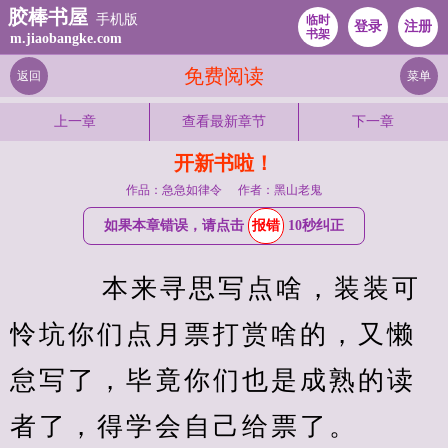
胶棒书屋
手机版
临时
登录
注册
书架
m.jiaobangke.com
免费阅读
返回
菜单
上一章
查看最新章节
下一章
开新书啦！
作品：急急如律令
作者：黑山老鬼
如果本章错误，请点击
报错
10秒纠正
    本来寻思写点啥，装装可
怜坑你们点月票打赏啥的，又懒
怠写了，毕竟你们也是成熟的读
者了，得学会自己给票了。