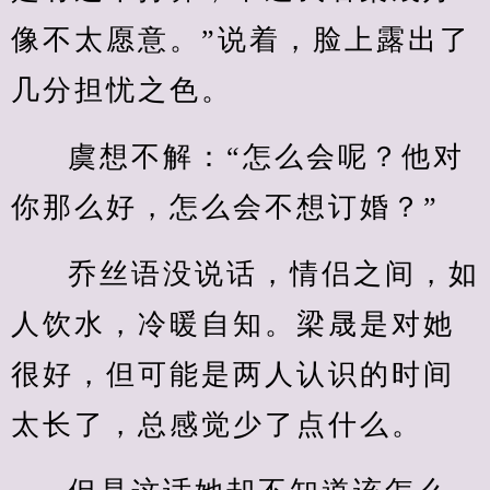
像不太愿意。”说着，脸上露出了
几分担忧之色。
虞想不解：“怎么会呢？他对
你那么好，怎么会不想订婚？”
乔丝语没说话，情侣之间，如
人饮水，冷暖自知。梁晟是对她
很好，但可能是两人认识的时间
太长了，总感觉少了点什么。