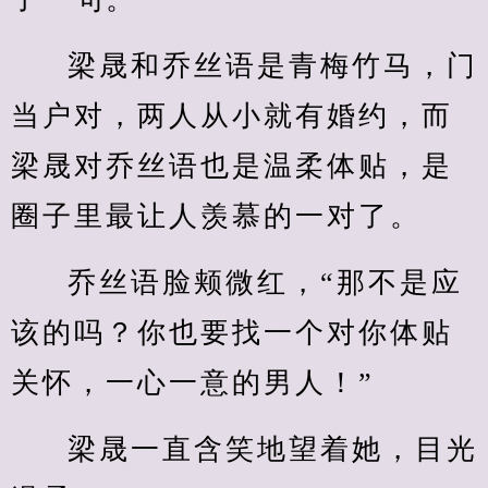
梁晟和乔丝语是青梅竹马，门
当户对，两人从小就有婚约，而
梁晟对乔丝语也是温柔体贴，是
圈子里最让人羡慕的一对了。
乔丝语脸颊微红，“那不是应
该的吗？你也要找一个对你体贴
关怀，一心一意的男人！”
梁晟一直含笑地望着她，目光