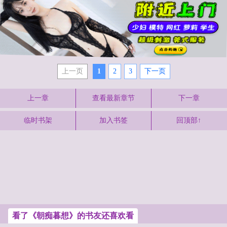
上一页
1
2
3
下一页
上一章
查看最新章节
下一章
临时书架
加入书签
回顶部↑
看了《朝痴暮想》的书友还喜欢看