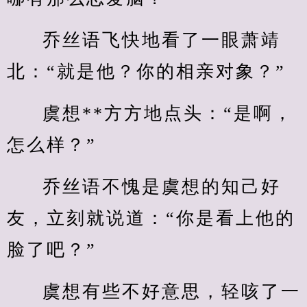
乔丝语飞快地看了一眼萧靖
北：“就是他？你的相亲对象？”
虞想**方方地点头：“是啊，
怎么样？”
乔丝语不愧是虞想的知己好
友，立刻就说道：“你是看上他的
脸了吧？”
虞想有些不好意思，轻咳了一