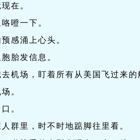
就现在。
里咯噔一下。
的预感涌上心头。
双胞胎发信息。
我去机场，盯着所有从美国飞过来的
机场。
出口。
在人群里，时不时地踮脚往里看。