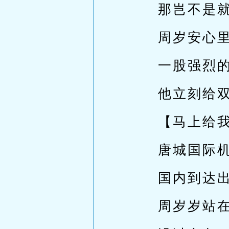
那岂不是
周岁安心
一股强烈
他立刻给
【马上给
唐城国际
国内到达
周岁岁站