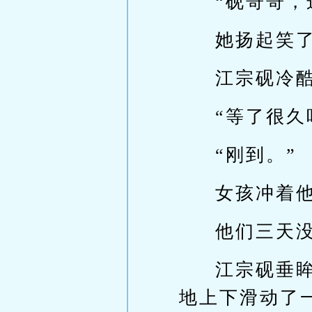
“砚哥哥，
她扬起笑
江宗砚冷
“等了很久
“刚到。”
女孩冲着
他们三天
江宗砚垂
地上下滑动了