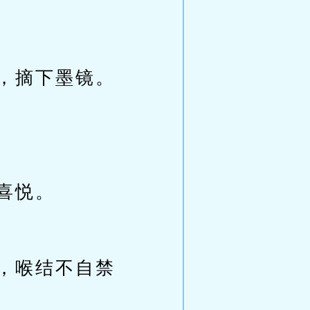
，摘下墨镜。
喜悦。
，喉结不自禁