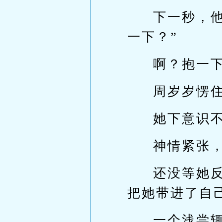
下一秒，
一下？”
啊？抱一
周岁岁愣
她下意识
神情紧张
还没等她
把她带进了自
一个浅尝