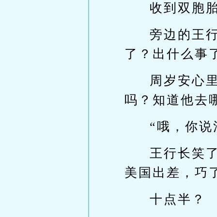
收到双胞
旁边的王
了？出什么事
周岁安心
吗？知道他去
“哦，你说
王行长笑
美国出差，巧
十点半？