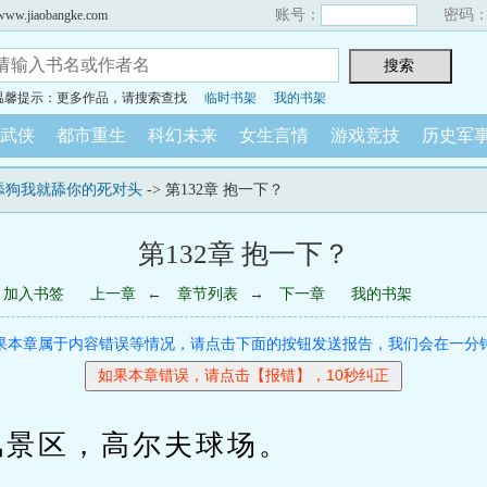
账号：
密码
iaobangke.com
温馨提示：更多作品，请搜索查找
临时书架
我的书架
武侠
都市重生
科幻未来
女生言情
游戏竞技
历史军
舔狗我就舔你的死对头
-> 第132章 抱一下？
第132章 抱一下？
加入书签
上一章
←
章节列表
→
下一章
我的书架
果本章属于内容错误等情况，请点击下面的按钮发送报告，我们会在一分
区，高尔夫球场。