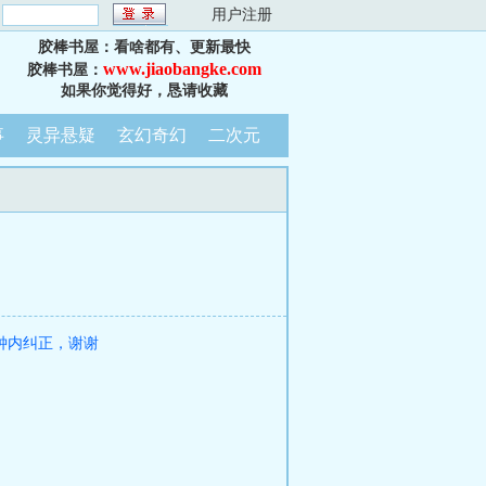
：
用户注册
胶棒书屋：看啥都有、更新最快
www.jiaobangke.com
胶棒书屋：
如果你觉得好，恳请收藏
事
灵异悬疑
玄幻奇幻
二次元
钟内纠正，谢谢