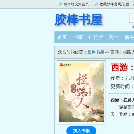
将本站设为首页
收藏胶棒官网,记住：www.j
胶棒书屋
首页
书库
排行榜
完本
仙侠
您当前的位置：
胶棒书屋
-> 西游：拦路
西游
作者：九
更新时间：202
西游：拦路
穿越西
天，奖励：
加入书架