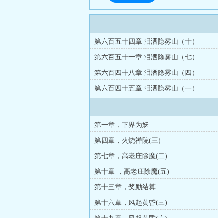
第六百五十四章 泪洒隐雾山（十）
第六百五十一章 泪洒隐雾山（七）
第六百四十八章 泪洒隐雾山（四）
第六百四十五章 泪洒隐雾山（一）
第一章，下界为妖
第四章，火烧禅院(三)
第七章，高老庄除魔(二)
第十章 ，高老庄除魔(五)
第十三章，奖励结算
第十六章，风起黄昏(三)