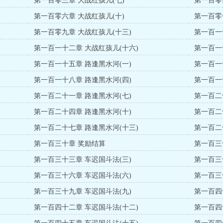
第一百零三章 大战红孩儿(七)
第一百零
第一百零六章 大战红孩儿(十)
第一百零
第一百零九章 大战红孩儿(十三)
第一百一
第一百一十二章 大战红孩儿(十六)
第一百一
第一百一十五章 路逢黑水河(一)
第一百一
第一百一十八章 路逢黑水河(四)
第一百一
第一百二十一章 路逢黑水河(七)
第一百二
第一百二十四章 路逢黑水河(十)
第一百二
第一百二十七章 路逢黑水河(十三)
第一百二
第一百三十章 奖励结算
第一百三
第一百三十三章 车迟国斗法(三)
第一百三
第一百三十六章 车迟国斗法(六)
第一百三
第一百三十九章 车迟国斗法(九)
第一百四
第一百四十二章 车迟国斗法(十二)
第一百四