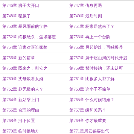
第746章 狮子大开口
第747章 仇敌再遇
第748章 稳赢了
第749章 最后时刻
第750章 暴风雨前的宁静
第751章 杨家居然来了？
第752章 终极绝杀，尘埃落定
第753章 再上一个台阶
第754章 谁家欢喜谁家愁
第755章 另起炉灶，再喊援兵
第756章 新的篇章
第757章 属于赵山河的时代开启
第758章 既来之，则安之
第759章 暂时接纳，还未认可
第760章 丈母娘看女婿
第761章 比很多人都了解
第762章 赵无极的人？
第763章 这小子不简单
第764章 新姑爷上门
第765章 什么时候结婚？
第766章 合理的理由
第767章 缓和关系？
第768章 挪下位置
第769章 你才最重要
第770章 临时换地方
第771章周云锦要出气