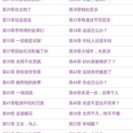
第29章你太狗了
第30章独在异乡
第31章说送就送
第32章每逢佳节倍思亲
第33章李师傅的徒弟们
第34章 这该怎么办？
第35章 一切都是试探
第36章 年轻人还是年轻
第37章假如生活欺骗了你
第38章大城市，水真深
第39章 东西不在贵贱
第40章 好白菜被猪拱了？
第41章 那你就管管看
第42章 这就有些尴尬了
第43章 她和他的故事
第44章 你会怎么办？
第45章 一场混战
第46章各退一步，息事宁人
第47章敬酒不吃吃罚酒
第48章 你是不是也不简单？
第49章 直接碾压
第50章 生而平凡，绝不平庸
第51章 父女，仇人
第52章 拿钱砸？