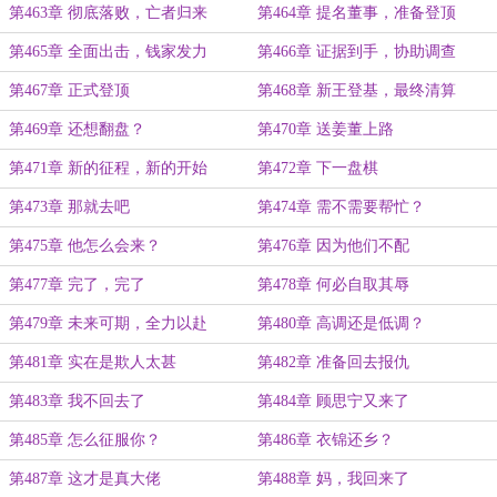
第463章 彻底落败，亡者归来
第464章 提名董事，准备登顶
第465章 全面出击，钱家发力
第466章 证据到手，协助调查
第467章 正式登顶
第468章 新王登基，最终清算
第469章 还想翻盘？
第470章 送姜董上路
第471章 新的征程，新的开始
第472章 下一盘棋
第473章 那就去吧
第474章 需不需要帮忙？
第475章 他怎么会来？
第476章 因为他们不配
第477章 完了，完了
第478章 何必自取其辱
第479章 未来可期，全力以赴
第480章 高调还是低调？
第481章 实在是欺人太甚
第482章 准备回去报仇
第483章 我不回去了
第484章 顾思宁又来了
第485章 怎么征服你？
第486章 衣锦还乡？
第487章 这才是真大佬
第488章 妈，我回来了