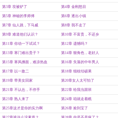
第3章 坟被铲了
第4章 金刚怒目
第5章 神秘的李师傅
第6章 逐出小镇
第7章 仙人跳，下马威
第8章 我不走了
第9章 难道他们认识？
第10章 不富贵，不还乡
第11章 你动一下试试？
第12章 遗憾吗？
第13章 寒门难出贵子？
第14章 狠角色，老好人
第15章 寒风拂面，难凉热血
第16章 失落的中年男人
第17章 以一敌二
第18章 细枝结硕果
第19章 带美女回家
第20章女人太可怕了
第21章 不认怂，不停手
第22章 给我当跟班
第23章 熟人来了
第24章 咱就走着瞧
第25章这才是你的实力啊
第26章 捡到宝了
第27章谁这么没素质？
第28章 你是不是疯了？