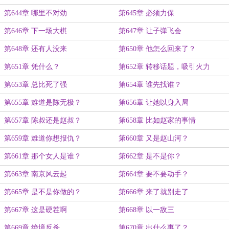
第644章 哪里不对劲
第645章 必须力保
第646章 下一场大棋
第647章 让子弹飞会
第648章 还有人没来
第650章 他怎么回来了？
第651章 凭什么？
第652章 转移话题，吸引火力
第653章 总比死了强
第654章 谁先找谁？
第655章 难道是陈无极？
第656章 让她以身入局
第657章 陈叔还是赵叔？
第658章 比如赵家的事情
第659章 难道你想报仇？
第660章 又是赵山河？
第661章 那个女人是谁？
第662章 是不是你？
第663章 南京风云起
第664章 要不要动手？
第665章 是不是你做的？
第666章 来了就别走了
第667章 这是硬茬啊
第668章 以一敌三
第669章 绝境反杀
第670章 出什么事了？