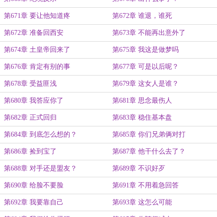
第671章 要让他知道疼
第672章 谁退，谁死
第672章 准备回西安
第673章 不能再出意外了
第674章 土皇帝回来了
第675章 我这是做梦吗
第676章 肯定有别的事
第677章 可是以后呢？
第678章 受益匪浅
第679章 这女人是谁？
第680章 我答应你了
第681章 思念最伤人
第682章 正式回归
第683章 稳住基本盘
第684章 到底怎么想的？
第685章 你们兄弟俩对打
第686章 捡到宝了
第687章 他干什么去了？
第688章 对手还是盟友？
第689章 不识好歹
第690章 给脸不要脸
第691章 不用着急回答
第692章 我要靠自己
第693章 这怎么可能