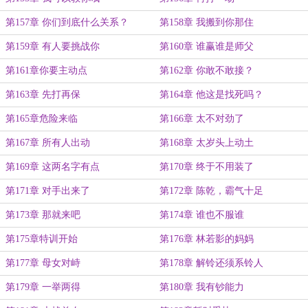
第157章 你们到底什么关系？
第158章 我搬到你那住
第159章 有人要挑战你
第160章 谁赢谁是师父
第161章你要主动点
第162章 你敢不敢接？
第163章 先打再保
第164章 他这是找死吗？
第165章危险来临
第166章 太不对劲了
第167章 所有人出动
第168章 太岁头上动土
第169章 这两名字有点
第170章 终于不用装了
第171章 对手出来了
第172章 陈乾，霸气十足
第173章 那就来吧
第174章 谁也不服谁
第175章特训开始
第176章 林若影的妈妈
第177章 母女对峙
第178章 解铃还须系铃人
第179章 一举两得
第180章 我有钞能力