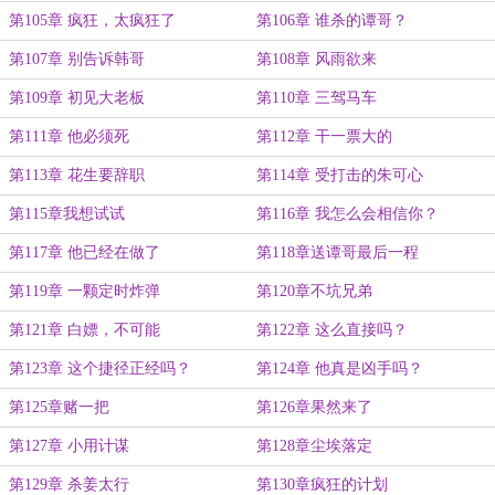
第105章 疯狂，太疯狂了
第106章 谁杀的谭哥？
第107章 别告诉韩哥
第108章 风雨欲来
第109章 初见大老板
第110章 三驾马车
第111章 他必须死
第112章 干一票大的
第113章 花生要辞职
第114章 受打击的朱可心
第115章我想试试
第116章 我怎么会相信你？
第117章 他已经在做了
第118章送谭哥最后一程
第119章 一颗定时炸弹
第120章不坑兄弟
第121章 白嫖，不可能
第122章 这么直接吗？
第123章 这个捷径正经吗？
第124章 他真是凶手吗？
第125章赌一把
第126章果然来了
第127章 小用计谋
第128章尘埃落定
第129章 杀姜太行
第130章疯狂的计划