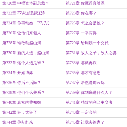
第720章 中枢资本副总裁？
第721章 你藏得真够深
第722章 不讲道理赵江涛
第723章 你在哪？
第724章 你再动她一下试试
第725章 怎么会是他？
第726章 让他们来领人
第727章 一举两得
第728章 谁敢动赵山河
第729章 给周姨一个交代
第730章 新的人选，赵山河
第731章 故人之子，故人之姿
第732章 这个人选是谁？
第733章 那就再议
第734章 开始博弈
第735章 那才有意思
第736章 你后不后悔？
第737章 居然是周云锦
第738章 他们什么关系？
第739章 你到底是什么人？
第740章 真实的曹知微
第741章 精致的利己主义者
第742章 狂，太狂了
第743章 一定会的
第744章 你别乱来
第745章 让我去徐家？