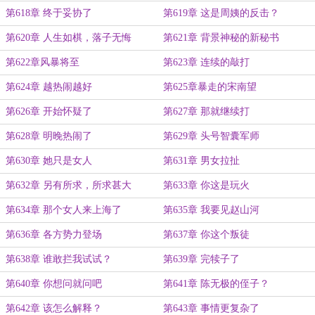
第618章 终于妥协了
第619章 这是周姨的反击？
第620章 人生如棋，落子无悔
第621章 背景神秘的新秘书
第622章风暴将至
第623章 连续的敲打
第624章 越热闹越好
第625章暴走的宋南望
第626章 开始怀疑了
第627章 那就继续打
第628章 明晚热闹了
第629章 头号智囊军师
第630章 她只是女人
第631章 男女拉扯
第632章 另有所求，所求甚大
第633章 你这是玩火
第634章 那个女人来上海了
第635章 我要见赵山河
第636章 各方势力登场
第637章 你这个叛徒
第638章 谁敢拦我试试？
第639章 完犊子了
第640章 你想问就问吧
第641章 陈无极的侄子？
第642章 该怎么解释？
第643章 事情更复杂了