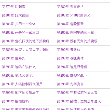
第279章 阴阳鸢
第280章 五雷正法
第281章 始末前因
第282章 5418的白月光
第283章 共用一个身体
第284章 危险预警
第285章 死去的一家三口
第286章 医院里的三只鬼
第287章 危机四伏的地下拍卖所
第288章 没有死角的拍卖场
第289章 国玺，人间太岁，阳拍，
第290章 鬼贁袂
阴拍
第291章 僵寿丸
第292章 魂魄离体
第293章 这猫在说什么
第294章 这是只母猫
第295章 晴瑶又哭了。
第296章 惨烈的战斗
第297章 人猫控制四代僵尸
第298章 九字真言
第299章 地下拍卖所塌了
第300章 完整状态的周元青
第301章 摧枯拉朽
第302章 卧槽，竟然是华夏人
第303章 千惠子和魔僵狼狈为奸
第304章 这盛世如你所愿