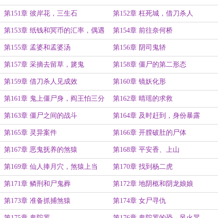
孩子
第151章 彼岸花，三生石
第152章 枉死城，借刀杀人
第153章 纸钱和冥币的汇率，偶遇
第154章 前往奈何桥
老和尚
第155章 孟婆和孟婆汤
第156章 阴司鬼轿
第157章 采摘去留草，篪鬼
第158章 僵尸的第二形态
第159章 借刀杀人见成效
第160章 镜妖化形
第161章 鬼上僵尸身，阎王怕三分
第162章 晴瑶的求救
第163章 僵尸之间的战斗
第164章 及时赶到，身份暴露
第165章 灵异案件
第166章 开膛破肚的尸体
第167章 恶鬼抚养的煞猿
第168章 平安香、上山
第169章 仙人捧月穴，煞猿上当
第170章 找到杨二虎
第171章 鳞刑和尸鬼葬
第172章 地阴柩和阴龙娘娘
第173章 准备抓捕煞猿
第174章 女尸寻仇
第175章 鬼陀罗
第176章 鬼陀罗的恐，风火咒