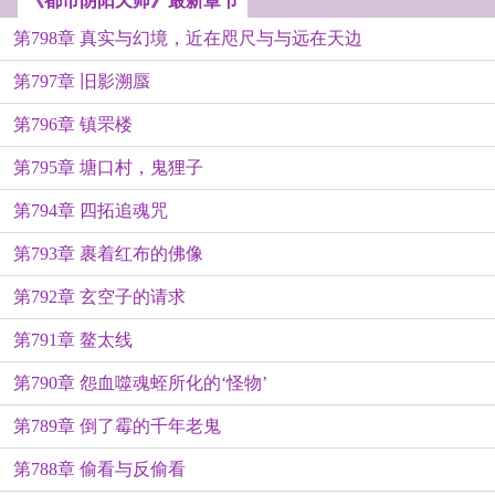
《都市阴阳天师》最新章节
第798章 真实与幻境，近在咫尺与与远在天边
第797章 旧影溯蜃
第796章 镇罘楼
第795章 塘口村，鬼狸子
第794章 四拓追魂咒
第793章 裹着红布的佛像
第792章 玄空子的请求
第791章 鳌太线
第790章 怨血噬魂蛭所化的‘怪物’
第789章 倒了霉的千年老鬼
第788章 偷看与反偷看