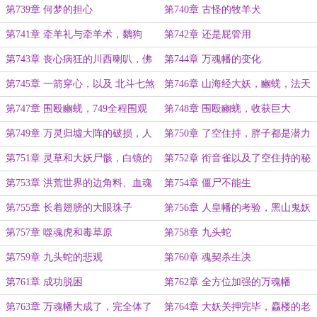
约
第739章 何梦的担心
第740章 古怪的牧羊犬
第741章 牵羊礼与牵羊术，黐狗
第742章 还是屁管用
第743章 丧心病狂的川西喇叭，佛
第744章 万魂幡的变化
陀金身罗汉里都藏着剥了皮的狗
第745章 一箭穿心，以及 北斗七煞
第746章 山海经大妖，豳蜣，法天
阵
象地
第747章 围殴豳蜣，749全程围观
第748章 围殴豳蜣，收获巨大
第749章 万灵归墟大阵的破损，人
第750章 了空住持，胖子都是潜力
皇幡。
股
第751章 灵草和大妖尸骸，白镜的
第752章 衔音雀以及了空住持的秘
突破
密
第753章 洪荒世界的边角料、血魂
第754章 僵尸不能生
藤，衔音雀
第755章 长着翅膀的大眼珠子
第756章 人皇幡的考验，黑山鬼妖
第757章 噬魂虎和毒草原
第758章 九头蛇
第759章 九头蛇的悲观
第760章 魂契杀生决
第761章 成功脱困
第762章 全方位加强的万魂幡
第763章 万魂幡大成了，完全体了
第764章 大妖关押完毕，麤楼的老