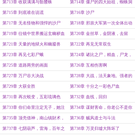
第713章 收获满满与骷髅蛛
第714章 僵尸的四大始祖，蜘蛛洞
第715章 到底谁在说谎
第716章 沙尸
第717章 无名怪物和强悍的沙尸
第718章 邪祟大军第一次全体出动
第719章 往镜中世界搬运玄幽秽血
第720章 金丝草，金阴液，去留
和阴灵树
草，雪原，沉睡的怪物
第721章 天量的地狱火和幽靥兽
第722章 再见无常双生
第723章 再见七彩尸蛾
第724章 诸比之尸，精血，尸龙，
魔尸猿
第725章 道路两旁的画面
第726章 互相伤害啊
第727章 万尸谷大决战
第728章 大战，法天象地。强者的
标志
第729章 大获全胜
第730章 十分之一彩色尸血
第731章 再次蜕变，五彩琉璃色
第732章 血线，回归
第733章 你们命里注定无子，她注
第734章 谋财害命，你老公不是你
定命里有兄弟姐妹
老公
第735章 顶壳借神，南山镇財术，
第736章 贼风道士与斗法
五鬼搬财术，希祠鬼，
第737章 七阴葫芦，雷海，百年之
第738章 万灵归墟大阵坏了