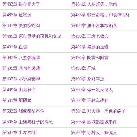
第483章 误会闹大了
第484章 人皮灯笼，老僧
第485章 证物房
第486章 弱庚命格，和衰神命格
第487章 美酒换蛇肉
第488章 雁子河和塌陷区
第489章 原则灵活的司机和女鬼
第490章 三衰七败穴
第491章 血蟾
第492章 暴躁的血蟾
第493章 八煞锁魂阵
第494章 阴雷和阳雷
第495章 老僧的馈赠
第496章 尸域
第497章 小说男猪脚
第498章 杀财夺运
第499章 山鬼剥命
第500章 做一次天龙人
第501章 配阴婚
第502章 三轮车战神
第503章 耶稣都留不住
第504章 郑大师，黑色的袋子
第505章 山魈与柱子的消息
第506章 西域骷髅城事件
第507章 出发西域
第508章 守村人，缺魂人