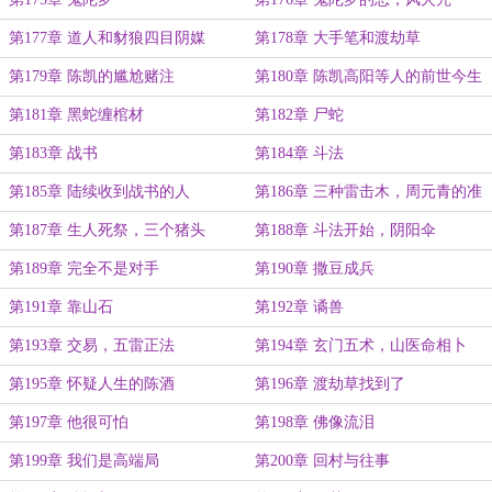
第177章 道人和豺狼四目阴媒
第178章 大手笔和渡劫草
第179章 陈凯的尴尬赌注
第180章 陈凯高阳等人的前世今生
第181章 黑蛇缠棺材
第182章 尸蛇
第183章 战书
第184章 斗法
第185章 陆续收到战书的人
第186章 三种雷击木，周元青的准
备
第187章 生人死祭，三个猪头
第188章 斗法开始，阴阳伞
第189章 完全不是对手
第190章 撒豆成兵
第191章 靠山石
第192章 谲兽
第193章 交易，五雷正法
第194章 玄门五术，山医命相卜
第195章 怀疑人生的陈酒
第196章 渡劫草找到了
第197章 他很可怕
第198章 佛像流泪
第199章 我们是高端局
第200章 回村与往事