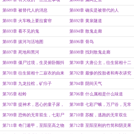
第689章 被替代人的消息
第690章 确实是被替代的人
第691章 火车晚上要拉窗帘
第692章 黄泉隧道
第693章 看不见的鬼
第694章 散鬼走廊
第695章 拔河与活地图
第696章 骨鸟
第697章 死地和黑河
第698章 找到散鬼走廊
第699章 僵尸过境，生灵俯卧颤抖
第700章 大唐公主，往生留相十二
寂衣
第701章 往生留相十二寂衣的由来
第702章 最惨的投胎者和寿衣讲究
第703章 九龙拉棺，矿疖子
第704章 阴间天气
第705章 枯蛉
第706章 什么属相是什么味道
第707章 提神术，恶心的童子尿，
第708章 七彩尸蛾，万尸谷，无常
康龙委屈的要哭了
双生
第709章 恐怖的无常双生，七彩尸
第710章 苏醒，逃跑的无常双生
蛾出现
第711章 奇门遁甲，至阳至高之物
第712章 至阳至刚的竹简和阴灵果