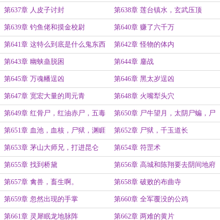
第637章 人皮子讨封
第638章 莲台镇水，玄武压顶
第639章 钓鱼佬和摸金校尉
第640章 赚了六千万
第641章 这特么到底是什么鬼东西
第642章 怪物的体内
第643章 幽蛱蛊脱困
第644章 鏖战
第645章 万魂幡逞凶
第646章 黑太岁逞凶
第647章 宽宏大量的周元青
第648章 火嘴犁头穴
第649章 红骨尸，红油赤尸，五毒
第650章 尸牛望月，太阴尸蝙，尸
尸，枯骨听涛，血池养尸莲
狱
第651章 血池，血核，尸狱，渊睚
第652章 尸狱，千玉道长
第653章 茅山大师兄，打进昆仑
第654章 符罡术
第655章 找到桥黛
第656章 高城和陈翔要去阴间地府
繁衍后代
第657章 禽兽，畜生啊。
第658章 破败的布曲寺
第659章 忽然出现的手掌
第660章 全军覆没的公鸡
第661章 灵犀眠龙地脉阵
第662章 两难的黄片