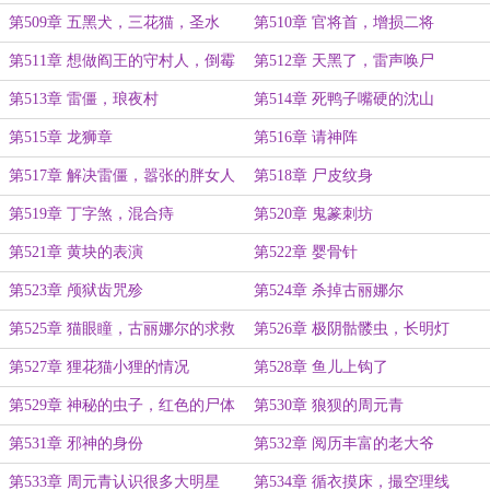
第509章 五黑犬，三花猫，圣水
第510章 官将首，增损二将
第511章 想做阎王的守村人，倒霉
第512章 天黑了，雷声唤尸
的五黑犬
第513章 雷僵，琅夜村
第514章 死鸭子嘴硬的沈山
第515章 龙狮章
第516章 请神阵
第517章 解决雷僵，嚣张的胖女人
第518章 尸皮纹身
第519章 丁字煞，混合痔
第520章 鬼篆刺坊
第521章 黄块的表演
第522章 婴骨针
第523章 颅狱齿咒殄
第524章 杀掉古丽娜尔
第525章 猫眼瞳，古丽娜尔的求救
第526章 极阴骷髅虫，长明灯
第527章 狸花猫小狸的情况
第528章 鱼儿上钩了
第529章 神秘的虫子，红色的尸体
第530章 狼狈的周元青
第531章 邪神的身份
第532章 阅历丰富的老大爷
第533章 周元青认识很多大明星
第534章 循衣摸床，撮空理线