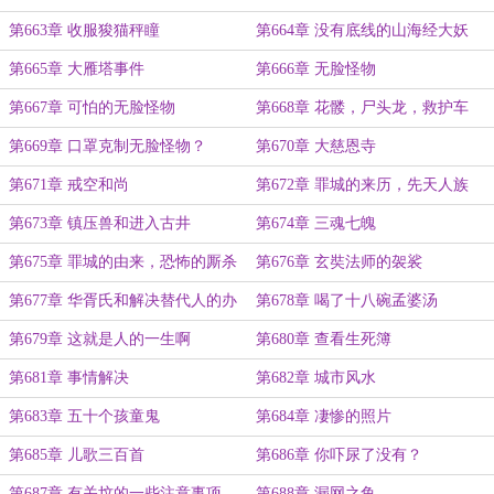
第663章 收服狻猫秤瞳
第664章 没有底线的山海经大妖
第665章 大雁塔事件
第666章 无脸怪物
第667章 可怕的无脸怪物
第668章 花髅，尸头龙，救护车
第669章 口罩克制无脸怪物？
第670章 大慈恩寺
第671章 戒空和尚
第672章 罪城的来历，先天人族
第673章 镇压兽和进入古井
第674章 三魂七魄
第675章 罪城的由来，恐怖的厮杀
第676章 玄奘法师的袈裟
第677章 华胥氏和解决替代人的办
第678章 喝了十八碗孟婆汤
法
第679章 这就是人的一生啊
第680章 查看生死簿
第681章 事情解决
第682章 城市风水
第683章 五十个孩童鬼
第684章 凄惨的照片
第685章 儿歌三百首
第686章 你吓尿了没有？
第687章 有关坟的一些注意事项
第688章 漏网之鱼