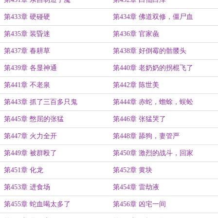
第433章 硬碰硬
第434章 佛道双修，僵尸血
第435章 装昏迷
第436章 官家彘
第437章 春耕草
第438章 好倒霉的骷髅头
第439章 各显神通
第440章 老奶奶的拐棍飞了
第441章 不老泉
第442章 陈世美
第443章 抓了三百多只鬼
第444章 赤蛇，蟾蜍，蜈蚣
第445章 憋屈的张猛
第446章 张猛哭了
第447章 火力全开
第448章 舔狗，妻管严
第449章 被群殴了
第450章 激烈的战斗，回家
第451章 化龙
第452章 黄块
第453章 进食场
第454章 雷劫液
第455章 蛇血喝太多了
第456章 凶宅一间