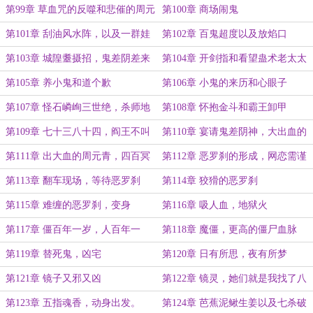
的挑战
第99章 草血咒的反噬和悲催的周元
第100章 商场闹鬼
青
第101章 刮油风水阵，以及一群娃
第102章 百鬼超度以及放焰口
娃鬼
第103章 城隍耋摄招，鬼差阴差来
第104章 开剑指和看望蛊术老太太
帮忙
第105章 养小鬼和道个歉
第106章 小鬼的来历和心眼子
第107章 怪石嶙峋三世绝，杀师地
第108章 怀抱金斗和霸王卸甲
第109章 七十三八十四，阎王不叫
第110章 宴请鬼差阴神，大出血的
自己去，替死，重丧
周元青
第111章 出大血的周元青，四百冥
第112章 恶罗刹的形成，网恋需谨
币
慎
第113章 翻车现场，等待恶罗刹
第114章 狡猾的恶罗刹
第115章 难缠的恶罗刹，变身
第116章 吸人血，地狱火
第117章 僵百年一岁，人百年一
第118章 魔僵，更高的僵尸血脉
生。
第119章 替死鬼，凶宅
第120章 日有所思，夜有所梦
第121章 镜子又邪又凶
第122章 镜灵，她们就是我找了八
十年的妹妹
第123章 五指魂香，动身出发。
第124章 芭蕉泥鳅生姜以及七杀破