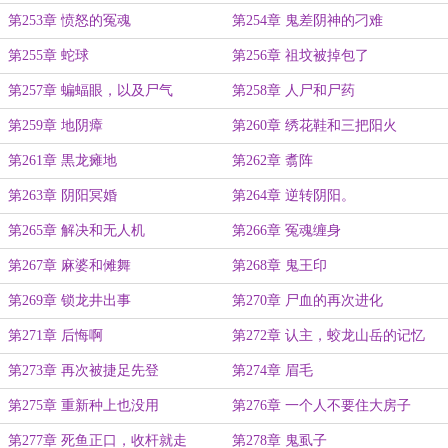
第253章 愤怒的冤魂
第254章 鬼差阴神的刁难
第255章 蛇球
第256章 祖坟被掉包了
第257章 蝙蝠眼，以及尸气
第258章 人尸和尸药
第259章 地阴瘴
第260章 绣花鞋和三把阳火
第261章 黒龙瘫地
第262章 翥阵
第263章 阴阳冥婚
第264章 逆转阴阳。
第265章 解决和无人机
第266章 冤魂缠身
第267章 麻婆和傩舞
第268章 鬼王印
第269章 锁龙井出事
第270章 尸血的再次进化
第271章 后悔啊
第272章 认主，蛟龙山岳的记忆
第273章 再次被捷足先登
第274章 眉毛
第275章 重新种上也没用
第276章 一个人不要住大房子
第277章 死鱼正口，收杆就走
第278章 鬼虱子