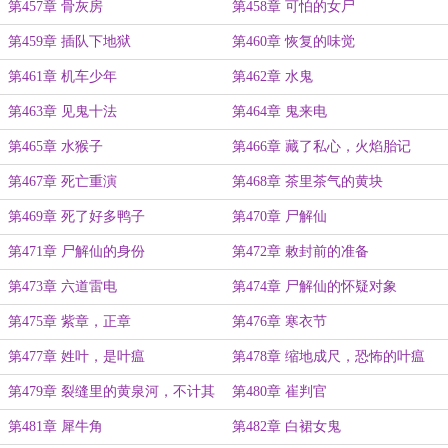
第457章 骨灰房
第458章 可怕的女尸
第459章 插队下地狱
第460章 恢复的味觉
第461章 机车少年
第462章 水鬼
第463章 见鬼十法
第464章 鬼来电
第465章 水猴子
第466章 藏了私心，火焰胎记
第467章 死亡重演
第468章 茶里茶气的黄块
第469章 死了好多鸭子
第470章 尸解仙
第471章 尸解仙的身份
第472章 敕封前的准备
第473章 六道雷电
第474章 尸解仙的怀疑对象
第475章 紫章，正章
第476章 寒衣节
第477章 姓叶，是叶瘟
第478章 缩地成尺，恐怖的叶瘟
第479章 裂缝里的黄泉河，不计其
第480章 崔判官
数的老鬼
第481章 犀牛角
第482章 白裙女鬼