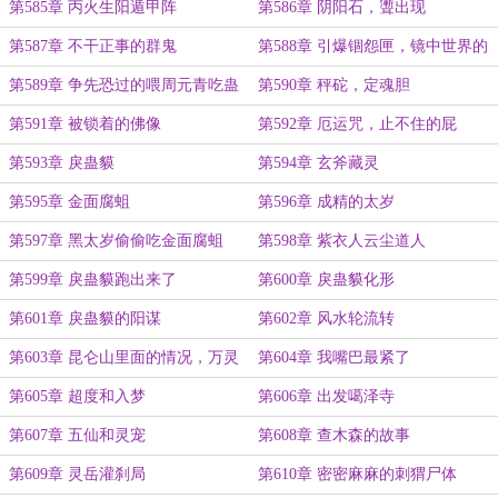
第585章 丙火生阳遁甲阵
第586章 阴阳石，聻出现
第587章 不干正事的群鬼
第588章 引爆锢怨匣，镜中世界的
变化
第589章 争先恐过的喂周元青吃蛊
第590章 秤砣，定魂胆
虫
第591章 被锁着的佛像
第592章 厄运咒，止不住的屁
第593章 戾蛊貘
第594章 玄斧藏灵
第595章 金面腐蛆
第596章 成精的太岁
第597章 黑太岁偷偷吃金面腐蛆
第598章 紫衣人云尘道人
第599章 戾蛊貘跑出来了
第600章 戾蛊貘化形
第601章 戾蛊貘的阳谋
第602章 风水轮流转
第603章 昆仑山里面的情况，万灵
第604章 我嘴巴最紧了
归墟大阵
第605章 超度和入梦
第606章 出发噶泽寺
第607章 五仙和灵宠
第608章 查木森的故事
第609章 灵岳灌刹局
第610章 密密麻麻的刺猬尸体