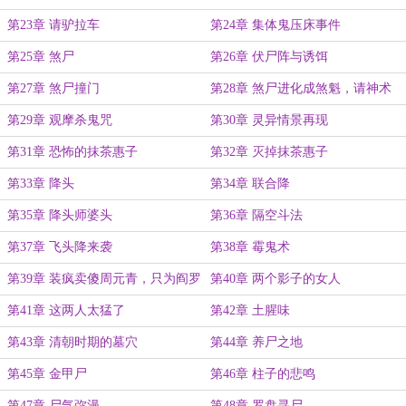
第23章 请驴拉车
第24章 集体鬼压床事件
第25章 煞尸
第26章 伏尸阵与诱饵
第27章 煞尸撞门
第28章 煞尸进化成煞魁，请神术
第29章 观摩杀鬼咒
第30章 灵异情景再现
第31章 恐怖的抹茶惠子
第32章 灭掉抹茶惠子
第33章 降头
第34章 联合降
第35章 降头师婆头
第36章 隔空斗法
第37章 飞头降来袭
第38章 霉鬼术
第39章 装疯卖傻周元青，只为阎罗
第40章 两个影子的女人
伞
第41章 这两人太猛了
第42章 土腥味
第43章 清朝时期的墓穴
第44章 养尸之地
第45章 金甲尸
第46章 柱子的悲鸣
第47章 尸气弥漫
第48章 罗盘寻尸