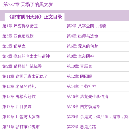
第787章 天塌了的黑太岁
《都市阴阳天师》正文目录
第1章 尸变得杀猪匠
第2章 八字全阴，招魂
第3章 四色追魂旗
第4章 出师与选命
第5章 稻草蛊
第6章 无奈的何梦
第7章 疯狂的老太太与请神
第8章 鬼差阴神
第9章 猫拜仙与鼠烧香
第10章 青靥鬼
第11章 这周元青太记仇了
第12章 阴阳眼
第13章 老鼠的聘礼
第14章 半截社神
第15章 鬼楼和迁坟
第16章 温龙先生李伯清
第17章 四目灵媒
第18章 四方镇鬼符
第19章 尸鳖与太岁肉
第20章 杀鬼咒，僵尸血，鬼市，冥
币
第21章 驴打滚和鬼市
第22章 恶鬼拦路