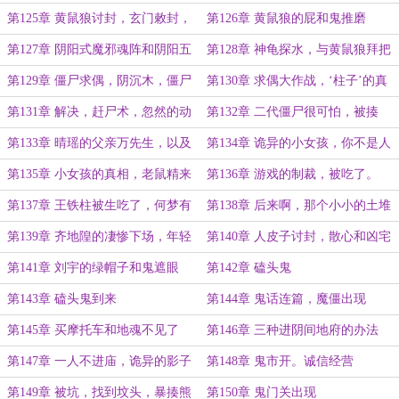
位
第125章 黄鼠狼讨封，玄门敕封，
第126章 黄鼠狼的屁和鬼推磨
第127章 阴阳式魔邪魂阵和阴阳五
第128章 神龟探水，与黄鼠狼拜把
十四镇魂钉
子的刘宇
第129章 僵尸求偶，阴沉木，僵尸
第130章 求偶大作战，‘柱子’的真
王
面目
第131章 解决，赶尸术，忽然的动
第132章 二代僵尸很可怕，被揍
静。
了。
第133章 晴瑶的父亲万先生，以及
第134章 诡异的小女孩，你不是人
再次超度
第135章 小女孩的真相，老鼠精来
第136章 游戏的制裁，被吃了。
袭
第137章 王铁柱被生吃了，何梦有
第138章 后来啊，那个小小的土堆
危险
上长出了狗尾巴草
第139章 齐地隍的凄惨下场，年轻
第140章 人皮子讨封，散心和凶宅
人要克制
第141章 刘宇的绿帽子和鬼遮眼
第142章 磕头鬼
第143章 磕头鬼到来
第144章 鬼话连篇，魔僵出现
第145章 买摩托车和地魂不见了
第146章 三种进阴间地府的办法
第147章 一人不进庙，诡异的影子
第148章 鬼市开。诚信经营
第149章 被坑，找到坟头，暴揍熊
第150章 鬼门关出现