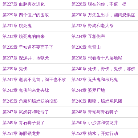
第227章 血脉再次进化
第228章 现在的你，不值一提
第229章 四个僵尸的围攻
第230章 万先生出手，幽闭恐惧症
第231章 饿死鬼
第232章 野狗和老大爷
第233章 饿死鬼的由来
第234章 互相伤害
第235章 早知道不要面子了
第236章 鬼背山
第237章 深渊井，地狱犬
第238章 想看看十八层地狱
第239章 鬼佛
第240章 死佛，野佛，鬼佛，邪佛
第241章 逝者不见首，阎王也不收
第242章 无头鬼和吊死鬼
第243章 鬼佛的来龙去脉
第244章 婆罗尸地
第245章 角魔和蝙蝠妖的投影
第246章 撕咬，蝙蝠飓风团
第247章 弑妖符和吃亏了
第248章 青蛇与青石狮子
第249章 青石狮子裂了
第250章 小沙弥和锁龙井
第251章 海眼锁龙井
第252章 糖水，开始行动