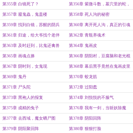
老妖
一样的尸体。
第355章 白镜死了？
第356章 紫微斗数，墓穴里的蛇，
通天烛
第357章 靥鬼蟲，鬼盖楼
第358章 死人沟的秘密
第359章 找到白镜，苏醒的阴兵
第360章 离开死人沟，真正的引魂
官
第361章 归途，给大爷找个老伴
第362章 青瓶养魂术
第363章 及时赶到，比鬼还禽兽
第364章 鬼画皮
第365章 画魂点擤
第366章 阴阳村，豆腐脑和老光棍
第367章 阴时到，女鬼现
第368章 幕后黑手竟然在鬼画皮里
第369章 鬼丹
第370章 蛟龙筋
第371章 尸头陀
第372章 过阳蠹
第373章 黑袍人的报复
第374章 刘悦悦的不服气
第375章 成精的兔子
第376章 我有一剑，当斩妖除魔
第377章 去西域，魔女晒尸图
第378章 阴阳回阵
第379章 阴阳聚回阵
第380章 狠狠打脸