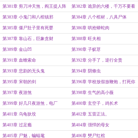
第381章 剪刀冲天煞，阎王提人阵
第382章 诡异的六楼，千万不要看
镜子
第383章 小鬼门和八棺镇邪
第384章 八个棺材，八具尸体
第385章 僵尸肚子里有死婴
第386章 哄抢蟒蛇肉
第387章 靠山石，巨象贪财
第388章 旺夫相
第389章 金山凹
第390章 子蚁荩
第391章 血蟾索命
第392章 分手了，逆行全责
第393章 悲剧的无头鬼
第394章 阴條虫
第395章 宋朝的剑
第396章 学校放假放鞭炮，打死你
这个龟孙
第397章 夜游煞
第398章 生气的高小薇
第399章 好几只夜游煞，电厂
第400章 玄空子，鸡长术
第401章 乌龟驮坟
第402章 五雷正法。
第403章 过足瘾
第404章 强悍的母女
第405章 尸魅，蝙蝠鼋
第406章 僰尸红棺