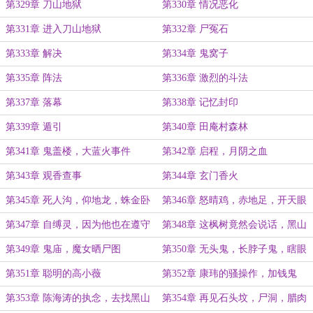
第329章 刀山地狱
第330章 情况恶化
第331章 进入刀山地狱
第332章 尸冤石
第333章 解决
第334章 鬼窝子
第335章 阵法
第336章 激烈的斗法
第337章 落幕
第338章 记忆封印
第339章 遁引
第340章 田庵村森林
第341章 鬼盖楼，大蓝火事件
第342章 启程，月阴之血
第343章 观香查事
第344章 玄门香火
第345章 死人沟，仰地龙，蛛金卧
第346章 怒晴鸡，赤地足，开天眼
水，局心煞
第347章 自缚灵，因为他也在遵守
第348章 这枫树竟然会说话，黑山
约定啊
老妖
第349章 鬼庙，魔女晒尸图
第350章 无头鬼，长脖子鬼，瞎眼
鬼
第351章 聪明的高小薇
第352章 康玮的骚操作，加钱鬼
第353章 陈海涛的执念，去找黑山
第354章 再见石头坟，尸洞，腊肉