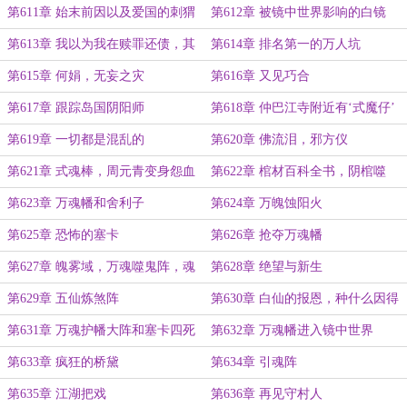
第611章 始末前因以及爱国的刺猬
第612章 被镜中世界影响的白镜
第613章 我以为我在赎罪还债，其
第614章 排名第一的万人坑
实我是送他们去死
第615章 何娟，无妄之灾
第616章 又见巧合
第617章 跟踪岛国阴阳师
第618章 仲巴江寺附近有‘式魔仔’
第619章 一切都是混乱的
第620章 佛流泪，邪方仪
第621章 式魂棒，周元青变身怨血
第622章 棺材百科全书，阴棺噬
噬魂蛭
生，聚魄炼魂大阵
第623章 万魂幡和舍利子
第624章 万魄蚀阳火
第625章 恐怖的塞卡
第626章 抢夺万魂幡
第627章 魄雾域，万魂噬鬼阵，魂
第628章 绝望与新生
骨荒原，十方锁魂阵
第629章 五仙炼煞阵
第630章 白仙的报恩，种什么因得
什么果
第631章 万魂护幡大阵和塞卡四死
第632章 万魂幡进入镜中世界
亡
第633章 疯狂的桥黛
第634章 引魂阵
第635章 江湖把戏
第636章 再见守村人