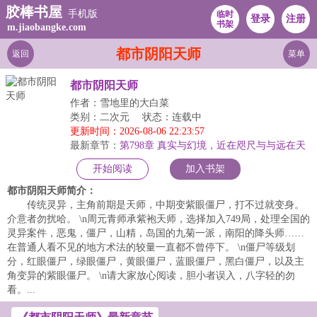
胶棒书屋
手机版
临时
登录
注册
书架
m.jiaobangke.com
都市阴阳天师
返回
菜单
都市阴阳天师
作者：雪地里的大白菜
类别：二次元
状态：连载中
更新时间：2026-08-06 22:23:57
最新章节：
第798章 真实与幻境，近在咫尺与与远在天
边
开始阅读
加入书架
都市阴阳天师简介：
传统灵异，主角前期是天师，中期变紫眼僵尸，打不过就变身。
介意者勿扰哈。 \n周元青师承紫袍天师，选择加入749局，处理全国的
灵异案件，恶鬼，僵尸，山精，岛国的九菊一派，南阳的降头师……
在普通人看不见的地方术法的较量一直都不曾停下。 \n僵尸等级划
分，红眼僵尸，绿眼僵尸，黄眼僵尸，蓝眼僵尸，黑白僵尸，以及主
角变异的紫眼僵尸。 \n请大家放心阅读，胆小者误入，八字轻的勿
看。...