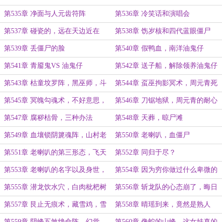
第535章 净面与人元齿符阵
第536章 冷笑话和演唱会
第537章 碰瓷的，远在天边近在
第538章 饬岁核和四代蓝眼僵尸
眼。
第539章 丢僵尸的脸
第540章 假鸭血，南洋油鬼仔
第541章 青靥鬼VS 油鬼仔
第542章 送子船，解除领养油鬼仔
协议
第543章 枯童坟罗阵，黑巫师，斗
第544章 虿巫拘影冥术，周元青死
法
定了
第545章 冥魄勾魂术，不好意思，
第546章 刀锯地狱，周元青的耐心
我也是紫袍天师
用完了
第547章 腐秽枯骨，三种办法
第548章 天葬，晾尸滩
第549章 血壤锁阴篪魂阵，山村老
第550章 老喇叭，血僵尸
尸
第551章 老喇叭的第三形态，飞天
第552章 同归于尽？
魔鬼
第553章 老喇叭的名字以及身世，
第554章 因为穷你做过什么卑微的
玄空子到来
事情？斩龙队
第555章 潜龙饮水穴，白肉枇杷树
第556章 斩龙队的心态崩了，晦日
第557章 艮止无痕术，藏雪鸡，雪
第558章 晴瑶到来，竟然是熟人
尸
第559章 阴峰五煞绝命阵，幻觉
第560章 像蛇的山峰，这女娃真的