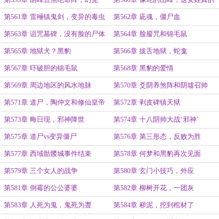
很爱你
第561章 雷殛镇鬼剑，变异的毒虫
第562章 庛魂，僵尸血
鼠蚁
第563章 诅咒墓碑，没有脸的尸体
第564章 脸靥咒和锦毛鼠
第565章 地狱犬？黑豹
第566章 拔舌地狱，蛇龛
第567章 吓破胆的锦毛鼠
第568章 黑豹的爱情
第569章 周边地区的风水地脉
第570章 爻阴养煞阵和阴墟召帅
阵，骷髅城出现了。
第571章 道尸，陶仲文和修仙皇帝
第572章 剥皮碑镇天狱
第573章 晦日现，邪神降世
第574章 十八阴帅大战‘邪神’
第575章 道尸vs变异僵尸
第576章 第三形态，反败为胜
第577章 西域骷髅城事件结束
第578章 何梦和黑豹再次见面
第579章 三个女人的战争
第580章 玄门小技巧，外应
第581章 倒霉的公公婆婆
第582章 柳树开花，一团灰
第583章 人死为鬼，鬼死为聻
第584章 秽泥，挖到棺材了