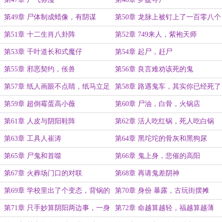
第49章 尸体制成蜡像，有阴谋
第50章 龙脉上被钉上了一百零八个
柱子
第51章 十二生肖八卦阵
第52章 749来人，紫袍天师
第53章 千叶道长和式魔仔
第54章 起尸，赶尸
第55章 邪恶契约，伥兽
第56章 良言难劝该死的鬼
第57章 纸人画眼不点睛，纸马立足
第58章 路遇鬼车，其实你已经死了
不扬鬃
第59章 超倒霉蛋高小薇
第60章 尸油，白骨，火锅店
第61章 人皮与阴阳鞋阵
第62章 活人吃红锅，死人吃白锅
第63章 工具人崔涛
第64章 黑坨坨的骨灰和黑狗尿
第65章 尸鬼和首噬
第66章 鬼上身，悲催的高阳
第67章 火葬场门口的对联
第68章 再请鬼差阴神
第69章 学校里出了个变态，背锅的
第70章 身份 暴露，古玩街摆摊
崔涛
第71章 只手妙算阴阳两边事，一身
第72章 命越算越轻，福越算越薄