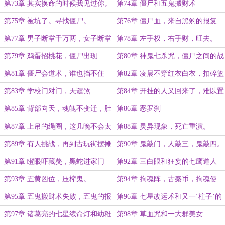
肝胆神鬼三方通
第73章 其实换命的时候我见过你。
第74章 僵尸和五鬼搬财术
第75章 被坑了。寻找僵尸。
第76章 僵尸血，来自黑豹的报复
第77章 男子断掌千万两，女子断掌
第78章 左手权，右手财，旺夫。
过房养
第79章 鸡蛋招桃花，僵尸出现
第80章 神鬼七杀咒，僵尸之间的战
斗
第81章 僵尸会道术，谁也挡不住
第82章 凌晨不穿红衣白衣，扣碎篮
板
第83章 学校门对门，天谴煞
第84章 开挂的人又回来了，难以置
信的王铁柱
第85章 背部向天，魂魄不变迁，肚
第86章 恶罗刹
皮向天，力大无边
第87章 上吊的绳圈，这几晚不会太
第88章 灵异现象，死亡重演。
平
第89章 有人挑战，再到古玩街摆摊
第90章 鬼敲门，人敲三，鬼敲四。
第91章 瞪眼吓藏獒，黑蛇进家门
第92章 三白眼和狂妄的七鹰道人
第93章 五黄凶位，压榨鬼。
第94章 拘魂阵，古秦币，拘魂使
第95章 五鬼搬财术失败，五鬼的报
第96章 七星改运术和又一‘柱子’的
复
消息
第97章 诸葛亮的七星续命灯和幼稚
第98章 草血咒和一大群美女