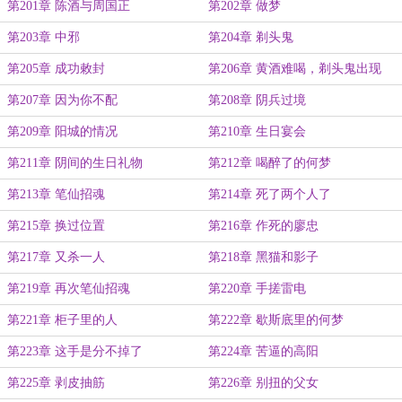
第201章 陈酒与周国正
第202章 做梦
第203章 中邪
第204章 剃头鬼
第205章 成功敕封
第206章 黄酒难喝，剃头鬼出现
第207章 因为你不配
第208章 阴兵过境
第209章 阳城的情况
第210章 生日宴会
第211章 阴间的生日礼物
第212章 喝醉了的何梦
第213章 笔仙招魂
第214章 死了两个人了
第215章 换过位置
第216章 作死的廖忠
第217章 又杀一人
第218章 黑猫和影子
第219章 再次笔仙招魂
第220章 手搓雷电
第221章 柜子里的人
第222章 歇斯底里的何梦
第223章 这手是分不掉了
第224章 苦逼的高阳
第225章 剥皮抽筋
第226章 别扭的父女