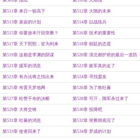
第509章 报纸
第510章 大隋报
第511章 来日一较高下
第512章 大隋的未来
第513章 裴寂的计划
第514章 以战练兵
第515章 你要放本汗回突厥？
第516章 技术的重要性
第517章 天下熙熙，皆为利来
第518章 朝廷的态度
第519章 这都是李渊的阴谋
第520章 漠北都护府的最后一道防
线
第521章 援军的消息
第522章 敌军真的走了
第523章 有办法将之找出来
第524章 寻找盟友
第525章 布置天罗地网
第526章 为了救吐蕃
第527章 松赞干布的决断
第528章 可汗，隋军杀过来了
第529章 大将交锋
第530章 投降吧
第531章 吐蕃的消息
第532章 突厥彻底完了
第533章 使者回来了
第534章 罗成的计划