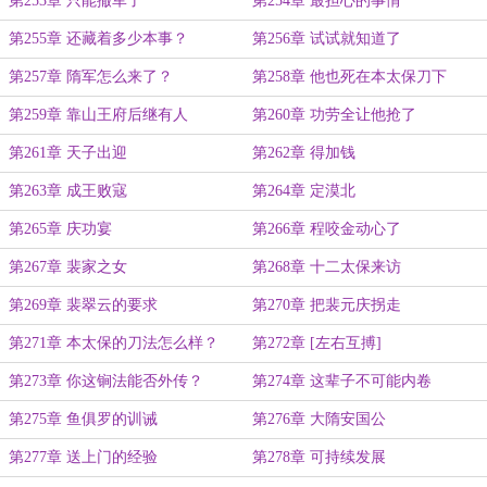
第253章 只能撤军了
第254章 最担心的事情
第255章 还藏着多少本事？
第256章 试试就知道了
第257章 隋军怎么来了？
第258章 他也死在本太保刀下
第259章 靠山王府后继有人
第260章 功劳全让他抢了
第261章 天子出迎
第262章 得加钱
第263章 成王败寇
第264章 定漠北
第265章 庆功宴
第266章 程咬金动心了
第267章 裴家之女
第268章 十二太保来访
第269章 裴翠云的要求
第270章 把裴元庆拐走
第271章 本太保的刀法怎么样？
第272章 [左右互搏]
第273章 你这锏法能否外传？
第274章 这辈子不可能内卷
第275章 鱼俱罗的训诫
第276章 大隋安国公
第277章 送上门的经验
第278章 可持续发展