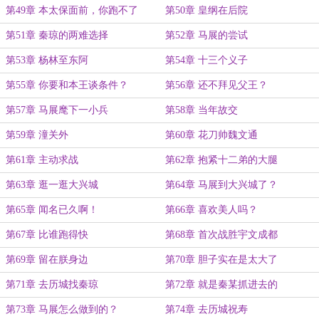
第49章 本太保面前，你跑不了
第50章 皇纲在后院
第51章 秦琼的两难选择
第52章 马展的尝试
第53章 杨林至东阿
第54章 十三个义子
第55章 你要和本王谈条件？
第56章 还不拜见父王？
第57章 马展麾下一小兵
第58章 当年故交
第59章 潼关外
第60章 花刀帅魏文通
第61章 主动求战
第62章 抱紧十二弟的大腿
第63章 逛一逛大兴城
第64章 马展到大兴城了？
第65章 闻名已久啊！
第66章 喜欢美人吗？
第67章 比谁跑得快
第68章 首次战胜宇文成都
第69章 留在朕身边
第70章 胆子实在是太大了
第71章 去历城找秦琼
第72章 就是秦某抓进去的
第73章 马展怎么做到的？
第74章 去历城祝寿