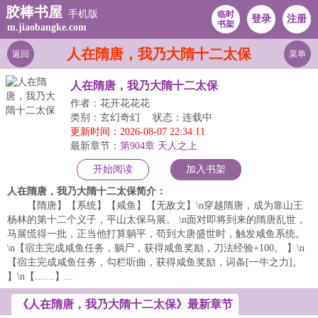
胶棒书屋
手机版
临时
登录
注册
书架
m.jiaobangke.com
人在隋唐，我乃大隋十二太保
返回
菜单
人在隋唐，我乃大隋十二太保
作者：花开花花花
类别：玄幻奇幻
状态：连载中
更新时间：2026-08-07 22:34:11
最新章节：
第904章 天人之上
开始阅读
加入书架
人在隋唐，我乃大隋十二太保简介：
【隋唐】【系统】【咸鱼】【无敌文】\n穿越隋唐，成为靠山王
杨林的第十二个义子，平山太保马展。 \n面对即将到来的隋唐乱世，
马展慌得一批，正当他打算躺平，苟到大唐盛世时，触发咸鱼系统。
\n【宿主完成咸鱼任务，躺尸，获得咸鱼奖励，刀法经验+100。 】\n
【宿主完成咸鱼任务，勾栏听曲，获得咸鱼奖励，词条[一牛之力]。
】\n【……】...
《人在隋唐，我乃大隋十二太保》最新章节