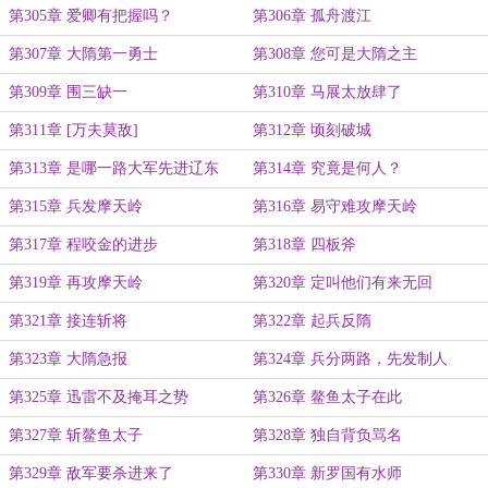
第305章 爱卿有把握吗？
第306章 孤舟渡江
第307章 大隋第一勇士
第308章 您可是大隋之主
第309章 围三缺一
第310章 马展太放肆了
第311章 [万夫莫敌]
第312章 顷刻破城
第313章 是哪一路大军先进辽东
第314章 究竟是何人？
城？
第315章 兵发摩天岭
第316章 易守难攻摩天岭
第317章 程咬金的进步
第318章 四板斧
第319章 再攻摩天岭
第320章 定叫他们有来无回
第321章 接连斩将
第322章 起兵反隋
第323章 大隋急报
第324章 兵分两路，先发制人
第325章 迅雷不及掩耳之势
第326章 鳌鱼太子在此
第327章 斩鳌鱼太子
第328章 独自背负骂名
第329章 敌军要杀进来了
第330章 新罗国有水师