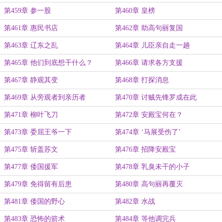
第459章 参一股
第460章 皇榜
第461章 惠民书店
第462章 助高句丽复国
第463章 辽东之乱
第464章 儿臣亲自走一趟
第465章 他们到底想干什么？
第466章 请求各方支援
第467章 静观其变
第468章 打探消息
第469章 从旁观者到亲历者
第470章 讨贼先锋罗成在此
第471章 柳叶飞刀
第472章 安殿宝何在？
第473章 委屈王爷一下
第474章 ‘马展受伤了’
第475章 斩盖苏文
第476章 招降安殿宝
第477章 倭国援军
第478章 乳臭未干的小子
第479章 免得留有后患
第480章 高句丽再覆灭
第481章 倭国的野心
第482章 水战
第483章 恐怖的箭术
第484章 等他调完兵