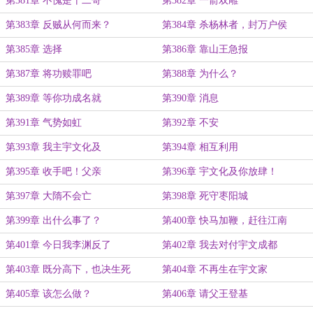
第381章 不愧是十二哥
第382章 一箭双雕
第383章 反贼从何而来？
第384章 杀杨林者，封万户侯
第385章 选择
第386章 靠山王急报
第387章 将功赎罪吧
第388章 为什么？
第389章 等你功成名就
第390章 消息
第391章 气势如虹
第392章 不安
第393章 我主宇文化及
第394章 相互利用
第395章 收手吧！父亲
第396章 宇文化及你放肆！
第397章 大隋不会亡
第398章 死守枣阳城
第399章 出什么事了？
第400章 快马加鞭，赶往江南
第401章 今日我李渊反了
第402章 我去对付宇文成都
第403章 既分高下，也决生死
第404章 不再生在宇文家
第405章 该怎么做？
第406章 请父王登基