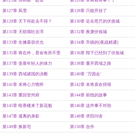
第125章 你和朕一起去
第126章 末将就有事干了
第127章 风雪
第128章 只能开挂了
第129章 天下何处去不得？
第130章 近在咫尺的伏俟城
第131章 天助我吐谷浑
第132章 夜袭伏俟城
第133章 生擒慕容伏允
第134章 升级的[夜战精通]
第135章 将在外，君命有所不受
第136章 陛下已经到了伏俟城
第137章 羡慕年轻人的体力
第138章 重开西域之路
第139章 西域诸国的决断
第140章 ‘万国会’
第141章 末将心力憔悴
第142章 末将喜欢得很
第143章 重回登州府
第144章 前线的故事
第145章 暗香楼来了新花魁
第146章 这件事不对劲
第147章 逃离的身影
第148章 求田问舍
第149章 换新宅
第150章 合作