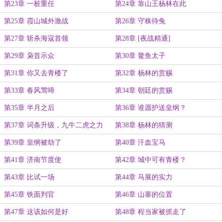
第23章 一桩重任
第24章 靠山王杨林在此
第25章 霞山城外激战
第26章 守株待兔
第27章 斩杀海寇首领
第28章 [夜战精通]
第29章 枭首示众
第30章 鳌鱼太子
第31章 你又去青楼了
第32章 杨林的赏赐
第33章 春风莺啼
第34章 朝廷的赏赐
第35章 半月之后
第36章 谁愿护送皇纲？
第37章 词条升级，九牛二虎之力
第38章 杨林的猜测
第39章 皇纲被劫了
第40章 汗血宝马
第41章 济南节度使
第42章 城中可有青楼？
第43章 比试一场
第44章 马展的实力
第45章 铁面判官
第46章 山寨的位置
第47章 这该如何是好
第48章 程当家被抓走了