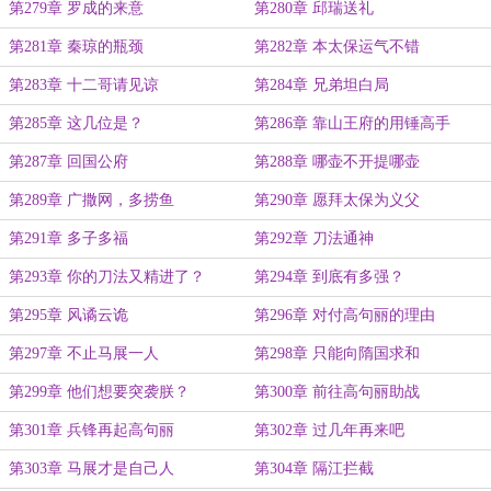
第279章 罗成的来意
第280章 邱瑞送礼
第281章 秦琼的瓶颈
第282章 本太保运气不错
第283章 十二哥请见谅
第284章 兄弟坦白局
第285章 这几位是？
第286章 靠山王府的用锤高手
第287章 回国公府
第288章 哪壶不开提哪壶
第289章 广撒网，多捞鱼
第290章 愿拜太保为义父
第291章 多子多福
第292章 刀法通神
第293章 你的刀法又精进了？
第294章 到底有多强？
第295章 风谲云诡
第296章 对付高句丽的理由
第297章 不止马展一人
第298章 只能向隋国求和
第299章 他们想要突袭朕？
第300章 前往高句丽助战
第301章 兵锋再起高句丽
第302章 过几年再来吧
第303章 马展才是自己人
第304章 隔江拦截