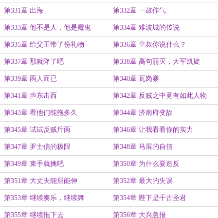
第331章 出海
第332章 一鼓作气
第333章 他不是人，他是魔鬼
第334章 难波城的传说
第335章 给父王带了份礼物
第336章 皇叔你说什么？
第337章 那就降了吧
第338章 高句丽灭，大军凯旋
第339章 两人而已
第340章 瓦岗寨
第341章 声东击西
第342章 反贼之中竟有如此人物
第343章 看他们能拖多久
第344章 济南府变故
第345章 试试反贼斤两
第346章 让我看看你的实力
第347章 罗士信的极限
第348章 马展的自信
第349章 束手就擒吧
第350章 为什么要造反
第351章 大丈夫能屈能伸
第352章 最大的失误
第353章 继续奏乐，继续舞
第354章 陛下是千古圣君
第355章 继续拖下去
第356章 大兴急报