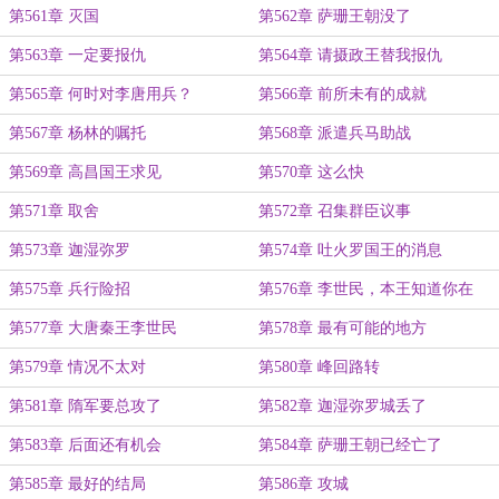
第561章 灭国
第562章 萨珊王朝没了
第563章 一定要报仇
第564章 请摄政王替我报仇
第565章 何时对李唐用兵？
第566章 前所未有的成就
第567章 杨林的嘱托
第568章 派遣兵马助战
第569章 高昌国王求见
第570章 这么快
第571章 取舍
第572章 召集群臣议事
第573章 迦湿弥罗
第574章 吐火罗国王的消息
第575章 兵行险招
第576章 李世民，本王知道你在
第577章 大唐秦王李世民
第578章 最有可能的地方
第579章 情况不太对
第580章 峰回路转
第581章 隋军要总攻了
第582章 迦湿弥罗城丢了
第583章 后面还有机会
第584章 萨珊王朝已经亡了
第585章 最好的结局
第586章 攻城