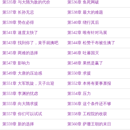
第535章 与大隋为敌的代价
第536章 鱼死网破
第537章 长孙无忌
第538章 最大的难题
第539章 势在必得
第540章 绕行其后
第541章 速度太快了
第542章 唯有针对马展
第543章 找到你了，束手就擒吧
第544章 松赞干布被生擒了
第545章 两难的选择
第546章 吐蕃国灭
第547章 影响力
第548章 果然是赢了
第549章 大唐的压迫感
第550章 求援
第551章 大军凯旋，天子出迎
第552章 本将有要事禀报
第553章 李渊的忧虑
第554章 压力
第555章 向大隋求援
第556章 这个条件还不够
第557章 你们可以试试
第558章 工程院的收获
第559章 新的选择
第560章 萨珊王朝的末日