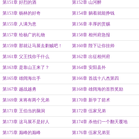
第151章 好烈的酒
第152章 山河醉
第153章 杨林的好奇
第154章 躺着就能挣钱
第155章 人满为患
第156章 丰厚的赏赐
第157章 给杨广的礼物
第158章 相州府急报
第159章 那就让马展去剿贼吧！
第160章 陛下让你挂帅
第161章 父王找你干什么
第162章 出征相州府
第163章 是靠山王来了？
第164章 安阳县外
第165章 雄阔海出手
第166章 首战十八杰第四
第167章 越战越勇
第168章 雄阔海的首胜奖励
第169章 末将有两个兄弟
第170章 新学了箭术
第171章 王伯当的脑洞
第172章 伍家兄弟
第173章 这马展不是好人
第174章 杀他们一个翻天覆地
第175章 巅峰的巅峰
第176章 伍家兄弟至