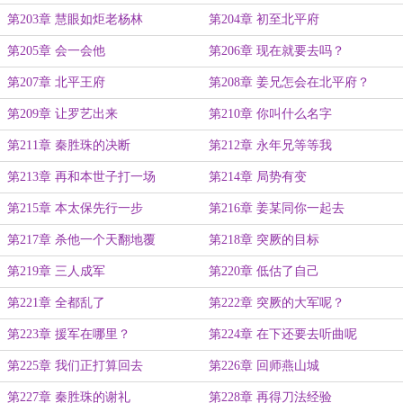
第203章 慧眼如炬老杨林
第204章 初至北平府
第205章 会一会他
第206章 现在就要去吗？
第207章 北平王府
第208章 姜兄怎会在北平府？
第209章 让罗艺出来
第210章 你叫什么名字
第211章 秦胜珠的决断
第212章 永年兄等等我
第213章 再和本世子打一场
第214章 局势有变
第215章 本太保先行一步
第216章 姜某同你一起去
第217章 杀他一个天翻地覆
第218章 突厥的目标
第219章 三人成军
第220章 低估了自己
第221章 全都乱了
第222章 突厥的大军呢？
第223章 援军在哪里？
第224章 在下还要去听曲呢
第225章 我们正打算回去
第226章 回师燕山城
第227章 秦胜珠的谢礼
第228章 再得刀法经验