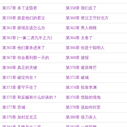
第357章 杀了这昏君
第358章 我们反了
第359章 朕是他们的君父
第360章 替父王守好北方
第361章 朕现在该怎么办
第362章 男人楷模
第363章 [一象二虎九牛之力]
第364章 太卷了
第365章 他们要杀进来了
第366章 你是个聪明人
第367章 你会看到那一天的
第368章 捷报
第369章 真正的关键
第370章 避其锋芒
第371章 破绽何在？
第372章 破城
第373章 要守不住了
第374章 投靠李渊
第375章 和反贼有什么好谈的？
第376章 危险的境地
第377章 弃城
第378章 该如何封赏
第379章 加封定北王
第380章 借刀杀人