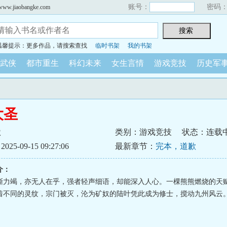
账号：
密码
iaobangke.com
温馨提示：更多作品，请搜索查找
临时书架
我的书架
武侠
都市重生
科幻未来
女生言情
游戏竞技
历史军
大圣
默
类别：游戏竞技
状态：连载
5-09-15 09:27:06
最新章节：
完本，道歉
介：
嘶力竭，亦无人在乎，强者轻声细语，却能深入人心。一棵熊熊燃烧的天
着不同的灵纹，宗门被灭，沦为矿奴的陆叶凭此成为修士，搅动九州风云