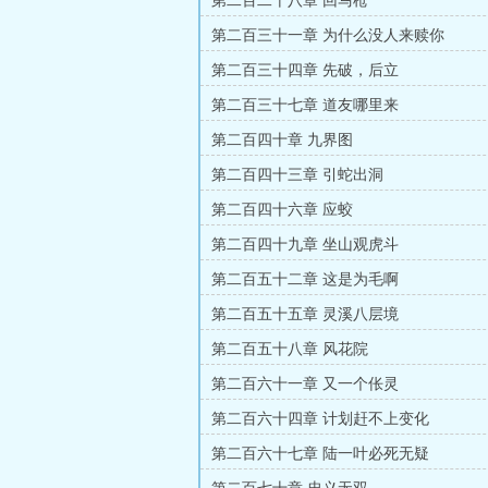
第二百二十八章 回马枪
第二百三十一章 为什么没人来赎你
第二百三十四章 先破，后立
第二百三十七章 道友哪里来
第二百四十章 九界图
第二百四十三章 引蛇出洞
第二百四十六章 应蛟
第二百四十九章 坐山观虎斗
第二百五十二章 这是为毛啊
第二百五十五章 灵溪八层境
第二百五十八章 风花院
第二百六十一章 又一个伥灵
第二百六十四章 计划赶不上变化
第二百六十七章 陆一叶必死无疑