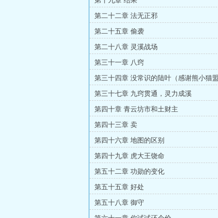
第十九章 结果
第二十二章 法无正邪
第二十五章 偷袭
第二十八章 灵溪战场
第三十一章 八窍
第三十四章 没常识的陆叶（感谢熊小猫
赏）
第三十七章 九窍贯通，灵力成溪
第四十章 青云坊市和土财主
第四十三章 卖
第四十六章 地图的区别
第四十九章 虎大王饶命
第五十二章 功勋的变化
第五十五章 好处
第五十八章 御守