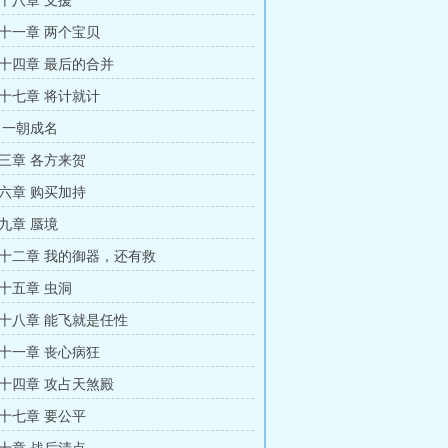
十八章 支援
十一章 两个宝贝
十四章 最后的合并
十七章 将计就计
 一朝成名
三章 各方来贺
六章 购买加持
九章 蜃境
十二章 我的御器，还有救
十五章 虫洞
十八章 能飞就是任性
十一章 丧心病狂
十四章 攻占天煞殿
十七章 要公平