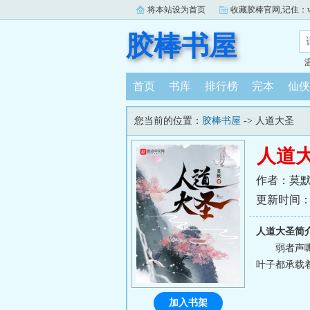
将本站设为首页
收藏胶棒官网,记住：www.j
胶棒书屋
首页
书库
排行榜
完本
仙侠
您当前的位置：
胶棒书屋
-> 人道大圣
人道
作者：莫
更新时间：202
人道大圣简
弱者声
叶子都承载
加入书架