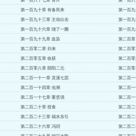
第一百八十七章 骨片
第一百八
第一百九十章 有备而来
第一百九
第一百九十三章 主动出击
第一百九
第一百九十六章 绕了一圈
第一百九
第一百九十九章 血染
第二百章
第二百零二章 归来
第二百零
第二百零五章 收获
第二百零
第二百零八章 阴阳二元
第二百零
第二百一十一章 灵溪七层
第二百一
第二百一十四章 虫潮
第二百一
第二百一十七章 要坚强
第二百一
第二百二十章 投食
第二百二
第二百二十三章 祸水东引
第二百二
第二百二十六章 冯玥
第二百二