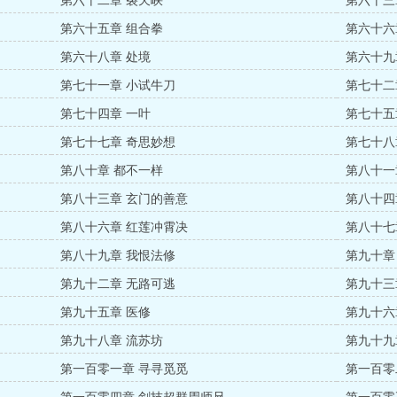
第六十二章 裂天峡
第六十三
第六十五章 组合拳
第六十六
第六十八章 处境
第六十九
第七十一章 小试牛刀
第七十二
第七十四章 一叶
第七十五
第七十七章 奇思妙想
第七十八
第八十章 都不一样
第八十一
第八十三章 玄门的善意
第八十四
第八十六章 红莲冲霄决
第八十七
第八十九章 我恨法修
第九十章
第九十二章 无路可逃
第九十三
第九十五章 医修
第九十六
第九十八章 流苏坊
第九十九
第一百零一章 寻寻觅觅
第一百零