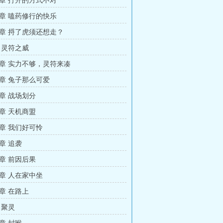
章 打开的方式不对
章 嗑药修行的快乐
章 捋了虎须还想走？
 灵符之威
章 实力不够，灵符来凑
章 兔子那么可爱
章 战场划分
章 天机商盟
章 我们好可怜
章 追袭
章 前因后果
章 人在家中坐
章 在路上
 聚灵