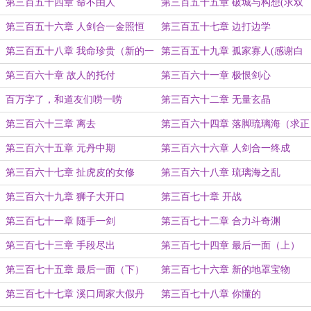
第三百五十四章 命不由人
第三百五十五章 破城与构想(求双
倍月票)
第三百五十六章 人剑合一金照恒
第三百五十七章 边打边学
第三百五十八章 我命珍贵（新的一
第三百五十九章 孤家寡人(感谢白
月求月票）
银盟主柳儿落的27万点币打赏！)
第三百六十章 故人的托付
第三百六十一章 极恨剑心
百万字了，和道友们唠一唠
第三百六十二章 无量玄晶
第三百六十三章 离去
第三百六十四章 落脚琉璃海（求正
版订阅）
第三百六十五章 元丹中期
第三百六十六章 人剑合一终成
第三百六十七章 扯虎皮的女修
第三百六十八章 琉璃海之乱
第三百六十九章 狮子大开口
第三百七十章 开战
第三百七十一章 随手一剑
第三百七十二章 合力斗奇渊
第三百七十三章 手段尽出
第三百七十四章 最后一面（上）
第三百七十五章 最后一面（下）
第三百七十六章 新的地罩宝物
第三百七十七章 溪口周家大假丹
第三百七十八章 你懂的