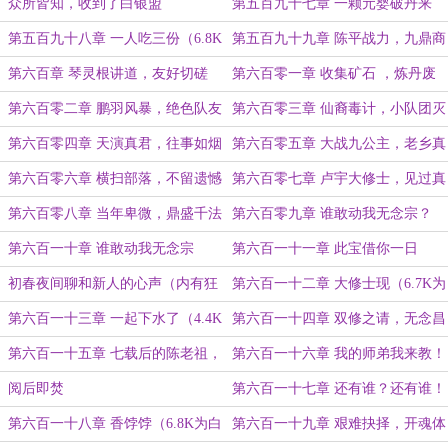
婴准备（上）
婴准备（下）（7.9K为盟主老朋友加
众所皆知，收到了白银盟
第五百九十七章 一颗元婴破丹来
更）
（9.2K为白银盟老朋友加更！）
第五百九十八章 一人吃三份（6.8K
第五百九十九章 陈平战力，九鼎商
为400月票加更！）
会（9.6K为800月票加更）
第六百章 琴灵根讲道，友好切磋
第六百零一章 收集矿石 ，炼丹废
材（8.4K为1200月票加更！）
第六百零二章 鹏羽风暴，绝色队友
第六百零三章 仙裔毒计，小队团灭
（7K为1600月票加更！）
（7.4K为2000月票加更！）
第六百零四章 天演真君，往事如烟
第六百零五章 大战九公主，老乡真
（6.6K为2400月票加更！）
君（6.8K为2800月票加更）
第六百零六章 横扫部落，不留遗憾
第六百零七章 卢宇大修士，见过真
（7.4K为3200月票加更！）
君（7.3K为3600月票加更！）
第六百零八章 当年卑微，鼎盛千法
第六百零九章 谁敢动我无念宗？
（7K为4000月票加更！）
（上）（7.4K为4400月票加更！）
第六百一十章 谁敢动我无念宗
第六百一十一章 此宝借你一日
（下）（7.1K为4800月票加更！）
（6.9K为5200月票加更！）
初春夜间聊和新人的心声（内有狂
第六百一十二章 大修士现（6.7K为
喜）
上月5600月票加更！）
第六百一十三章 一起下水了（4.4K
第六百一十四章 双修之请，无念昌
为上月6000月票加更！）
盛（7.4K为上月6400月票加更！）
第六百一十五章 七载后的陈老祖，
第六百一十六章 我的师弟我来教！
恐怖如斯（7.2K为6800月票加更！）
（11K超大章补清上月月票！）
阅后即焚
第六百一十七章 还有谁？还有谁！
（8.6K为白银盟老朋友加更！）
第六百一十八章 香饽饽（6.8K为白
第六百一十九章 艰难抉择，开魂体