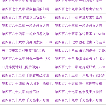
订阅）
第四百七十六章 你师非我师
第四百七十七章 一剑西来拍卖开
（7K为醉生梦逝大佬的盟主赏加
第四百七十八章 星象精露的归属
第四百七十九章 神通尽出斩金丹
更！）
（6.4k为1500月票加更！）
（上）（6K）
第四百八十章 神通尽出斩金丹
第四百八十一章 神通尽出斩金丹
（中）
（下）（6k三合一求月票）
第四百八十二章 一粒金丹吞入腹
第四百八十三章 一粒金丹吞入腹
（上）（6K求月票）
（中）（6.5k求全订）
第四百八十四章 一粒金丹吞入腹
第四百八十五章 被迫显圣（6.5k为
（下）
2000月票加更！）
第四百八十六章 真身回家族（7.2K
第四百八十七章 没有理由（等会单
为鸡排的幻想盟主大佬加更！）
章说一下盟主们的加更计划，吓死我
关于盟主加更和书友问题汇总
第四百八十八章 偏执的剑修（7.1K
了。）
为盟主大佬256加更！）
第四百八十九章 赠你一道号（8K
第四百九十章 悬赏择道号（7.1K为
为盟主招邪加更！）
盟主大隐于市加更！）
12月爆更计划（阅后即焚）
第四百九十一章 动身返双城（7.8K
为上月2500月票加更！）
第四百九十二章 千眼古蟾坐浮幽
第四百九十三章 一声呱呱引发的新
仇旧恨（7.5K为3000月票加更！）
第四百九十四章 再见旧友，杀机无
第四百九十五章 三生三世苦灵根
限
（7.2K为盟主招邪加更！）
第四百九十六章 稳赚不赔
第四百九十七章 他拿灵宝指着我
（7.6K为盟主尸鬼大佬加更！）
第四百九十八章 千万蛊中天穹藤
第四百九十九章 千万蛊中天穹藤