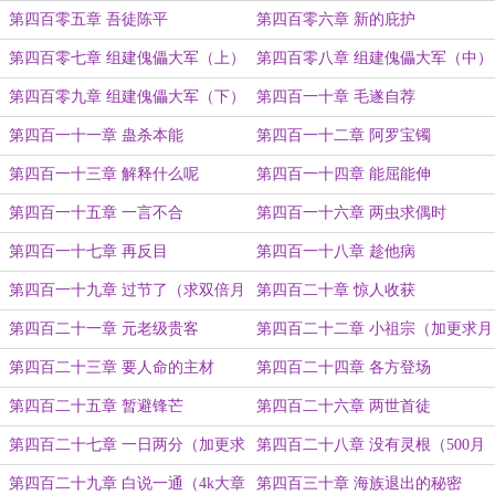
第四百零五章 吾徒陈平
第四百零六章 新的庇护
第四百零七章 组建傀儡大军（上）
第四百零八章 组建傀儡大军（中）
第四百零九章 组建傀儡大军（下）
第四百一十章 毛遂自荐
第四百一十一章 蛊杀本能
第四百一十二章 阿罗宝镯
第四百一十三章 解释什么呢
第四百一十四章 能屈能伸
第四百一十五章 一言不合
第四百一十六章 两虫求偶时
第四百一十七章 再反目
第四百一十八章 趁他病
第四百一十九章 过节了（求双倍月
第四百二十章 惊人收获
票）
第四百二十一章 元老级贵客
第四百二十二章 小祖宗（加更求月
票）
第四百二十三章 要人命的主材
第四百二十四章 各方登场
第四百二十五章 暂避锋芒
第四百二十六章 两世首徒
第四百二十七章 一日两分（加更求
第四百二十八章 没有灵根（500月
月票）
票加更！）
第四百二十九章 白说一通（4k大章
第四百三十章 海族退出的秘密