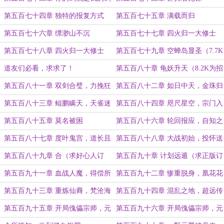
（7.2K为2400月票加更！）
第五百七十四章 独特的报复方式
第五百七十五章 满载而归
（7.6K为富民文和自平公法的第七盟
第五百七十六章 缥渺山不沉
第五百七十七章 四火归一大修士
加更）
（上）
第五百七十八章 四火归一大修士
第五百七十九章 空蝉岛显圣（7.7K
（下）（6.9K为2800月票加更！）
为3200月票加更！）
道友们必看，求求了！
第五百八十章 龟妖升天（8.2K为招
邪盟主的第六盟加更！）
第五百八十一章 双剑合璧，力挽狂
第五百八十二章 如日中天，金珠归
澜（7.9K为上月3600月票加更！）
来（7.2K为招邪第八盟加更！）
第五百八十三章 鲲鹏瞒天，天雀迷
第五百八十四章 咫尺星空，宗门入
影
城（7.3K为偷天换日小瓶子盟主加
第五百八十五章 莫名被困
第五百八十六章 轮回报应，自知之
更！）
明（7.7K为水色彷徨盟主加更！）
第五百八十七章 度叶鬼宫，道长且
第五百八十八章 大战初始，投怀送
堵
抱（7.2K为爱情未改盟主加更！）
第五百八十九章 合（求好心人订
第五百九十章 计划远遁（求正版订
阅）
阅）
第五百九十一章 血战人魔，得偿所
第五百九十二章 惨重脱身，凰花花
愿（7.2K为盟主正在注销加更！）
语（6.9K为连连清如许盟主加更！）
第五百九十三章 重炼仙裔，梵沧海
第五百九十四章 混乱之地，超远传
域
送（7.8K为风天语第三盟加更！）
第五百九十五章 开局傀儡宗师，元
第五百九十六章 开局傀儡宗师，元