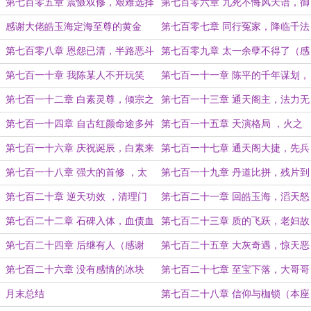
（上）（明日化神）
（下）（7.7K）
第七百零五章 震慑双修，艰难选择
第七百零六章 九死不悔风天语，御
(7.3K)
剑乘风陈老魔（感谢阅享书中世界大
感谢大佬皓玉海定海至尊的黄金
第七百零七章 同行冤家，降临千法
佬）
盟！
圣宗（感谢童灵玉大佬的第三盟！）
第七百零八章 恩怨已清，半路恶斗
第七百零九章 太一余孽不得了（感
（谢皓玉海定海至尊的白银盟！）
谢童灵玉大佬的第四盟！）
第七百一十章 我陈某人不开玩笑
第七百一十一章 陈平的千年谋划，
（7.1K）
组织新成（7.7K感谢定海至尊打赏）
第七百一十二章 白素灵尊，倾宗之
第七百一十三章 通天阁主，法力无
战（7.9K）
边（8.4K感谢钟子瑜盟主）
第七百一十四章 自古红颜命途多舛
第七百一十五章 天演格局 ，火之
（7.9K感谢血核魔法师紫蒂的盟主
规则（7.8K感谢童灵玉大佬第五
第七百一十六章 庆祝诞辰，白素来
第七百一十七章 通天阁大捷，先兵
赏）
盟！）
袭（7.3K感谢上仙齐天大佬的盟主）
后礼（8.6K为黄金盟加更！）
第七百一十八章 强大的首修 ，太
第七百一十九章 丹道比拼，残片到
上阁害人不浅
手（8.4K感谢游山尝水大佬的双盟主
第七百二十章 逆天功效 ，清理门
第七百二十一章 回皓玉海，滔天怒
赏）
户
火 （9K感谢封雪大佬的盟主赏）
第七百二十二章 石碑入体，血债血
第七百二十三章 质的飞跃，老妇故
偿（7.6K感谢童灵玉大佬的第六
交（7.7K再为童灵玉大佬补更）
第七百二十四章 后继有人（感谢
第七百二十五章 大灰奇遇，惊天恶
盟！）
fawahwta的盟主赏）
战（8.2K为童灵玉大佬的第七盟加
第七百二十六章 没有感情的冰块
第七百二十七章 至宝下落，大哥哥
更）
（7.5K求月票）
月末总结
第七百二十八章 信仰与枷锁（本座