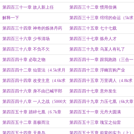
求月票）
第四百三十一章 故人新上任
第四百三十二章 惯用伎俩
解释一下
第四百三十三章 绾绾的命运（5k求
订阅）
第四百三十四章 神奇的炼体丹药
第四百三十五章 七十七载
（5k大章求月票）
第四百三十六章 少爷清场
第四百三十七章 炼舟人才
第四百三十八章 不负不欠
第四百三十九章 乌某人有礼了
第四百四十章 必取之物
第四百四十一章 跟我跑路（三合一
6k大章，为1000月票加更！）
第四百四十二章 仙雷法（4.5k求月
第四百四十三章 浮幽宫购产业
票）
（4.5k求月票）
第四百四十四章 改变主意（4.6k求
第四百四十五章 万里调人（4.8k求
订阅）
订阅）
第四百四十六章 身不由已喊平郎
第四百四十七章 意外发生
第四百四十八章 一人之战（5000大
第四百四十九章 力压七凰（6k大章
章求订阅）
补更！）
第四百五十章 踏碎七凰（6.7k章
第四百五十一章 元丹大圆满
节，为1500月票加更！）
第四百五十二章 喜极而泣
第四百五十三章 瑰宝之仙雷
第四百五十四章 天兽岛
第四百五十五章 前辈的实力（上）