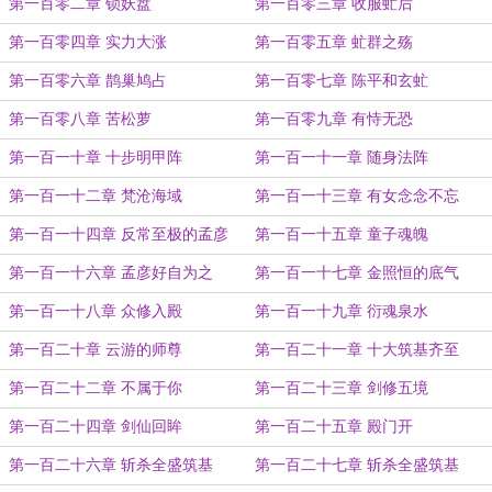
第一百零二章 锁妖盘
第一百零三章 收服虻后
第一百零四章 实力大涨
第一百零五章 虻群之殇
第一百零六章 鹊巢鸠占
第一百零七章 陈平和玄虻
第一百零八章 苦松萝
第一百零九章 有恃无恐
第一百一十章 十步明甲阵
第一百一十一章 随身法阵
第一百一十二章 梵沧海域
第一百一十三章 有女念念不忘
第一百一十四章 反常至极的孟彦
第一百一十五章 童子魂魄
第一百一十六章 孟彦好自为之
第一百一十七章 金照恒的底气
第一百一十八章 众修入殿
第一百一十九章 衍魂泉水
第一百二十章 云游的师尊
第一百二十一章 十大筑基齐至
第一百二十二章 不属于你
第一百二十三章 剑修五境
第一百二十四章 剑仙回眸
第一百二十五章 殿门开
第一百二十六章 斩杀全盛筑基
第一百二十七章 斩杀全盛筑基