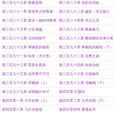
第三百七十九章 再换道袍
第三百八十章 玄虻的消息
第三百八十一章 羡煞旁人的尊者
第三百八十二章 碰面（求正版订
阅）
第三百八十三章 碧水一族的钟爱者
第三百八十四章 木元之灵
第三百八十五章 少女傀儡
第三百八十六章 暴露修为
第三百八十七章 沾光的陈平
第三百八十八章 卿居阁的未来大客
户
第三百八十九章 寒婉双的秘密
第三百九十章 寒婉双的秘密（下）
（上）
第三百九十一章 惊变（求月票）
第三百九十二章 龙鹰之祸
第三百九十三章 琵琶女真容
第三百九十四章 有病治病
第三百九十五章 自作孽不可活
第三百九十六章 元燕秘辛
第三百九十七章 浮幽城（上）
第三百九十八章 浮幽城（下）
第三百九十九章 你我缘分未尽
第四百章 红颜宫
第四百零一章 元丹后期（上）
第四百零二章 元丹后期（下）
第四百零三章 飞天宗秘境
第四百零四章 遭遇金丹