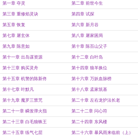
第一章 夺灵
第二章 前世今生
第三章 重修焰灵诀
第四章 试探
第五章 恢复
第六章 新月谷
第七章 屠玄休
第八章 屠家困局
第九章 陈意如
第十章 陈百山父子
第十一章 出岛谋资源
第十二章 白叶岛
第十三章 购买灵舟
第十四章 狼羊换位
第十五章 机警的陈新佟
第十六章 万妖血脉榜
第十七章 叶默凡
第十八章 孟家筑基
第十九章 魔罗三禁咒
第二十章 左右龙护法长老
第二十一章 瞬发弹火指
第二十二章 问心符
第二十三章 白毛狼蛛王
第二十四章 东风楼
第二十五章 练气七层
第二十六章 暴风雨来临前（上）