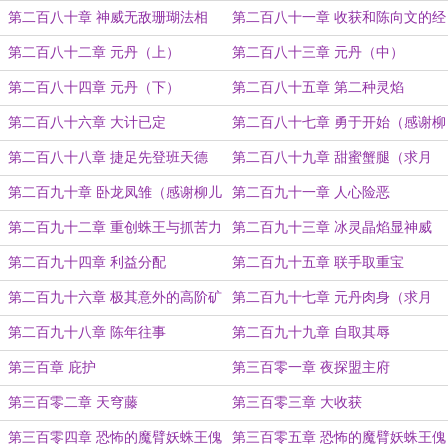
第二百八十章 神威无敌珊瑚法相
第二百八十一章 收获和陈向文的经
历
第二百八十二章 元丹（上）
第二百八十三章 元丹（中）
第二百八十四章 元丹（下）
第二百八十五章 第二种灵焰
第二百八十六章 大计已定
第二百八十七章 勇于开始（感谢柳
儿落12w点币打赏！）
第二百八十八章 捷足先登班天德
第二百八十九章 甜蜜蟹腿（求月
票）
第二百九十章 卧龙凤雏（感谢柳儿
第二百九十一章 人心险恶
落大佬20万点币打赏！）
第二百九十二章 重创蛛王与抓苦力
第二百九十三章 冰灵晶焰显神威
第二百九十四章 利益分配
第二百九十五章 联手取重宝
第二百九十六章 极其意外的高阶矿
第二百九十七章 元丹肉身（求月
石
票）
第二百九十八章 陈年往事
第二百九十九章 自取其辱
第三百章 庇护
第三百零一章 夜探盟主府
第三百零二章 天穹藤
第三百零三章 大收获
第三百零四章 恐怖的魔臂妖蛛王傀
第三百零五章 恐怖的魔臂妖蛛王傀