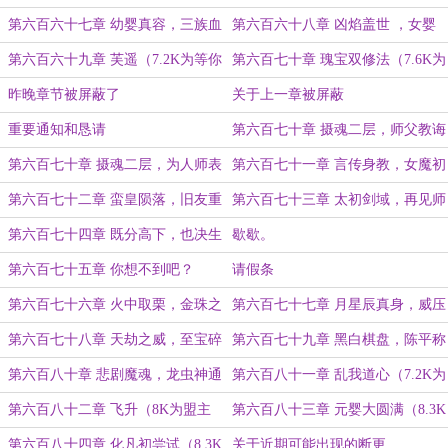
根出世（7.2K为白银盟等你思路加
行（7.5K为白银盟等你思路加更）
第六百六十七章 幼婴真容，三族血
第六百六十八章 凶焰盖世 ，女婴
更）
战（7.3K为等你思路白银盟加更）
道基（8K为等你思路白银盟加更）
第六百六十九章 芙遥（7.2K为等你
第六百七十章 瑰宝双修法（7.6K为
思路白银盟加更）
等你思路盟主加更）
昨晚章节被屏蔽了
关于上一章被屏蔽
重要通知和恳请
第六百七十章 摄魂二层，师父教诲
第六百七十章 摄魂二层，为人师表
第六百七十一章 言传身教，女魔初
成
第六百七十二章 蛮皇陨落，旧友重
第六百七十三章 太初剑域，再见师
现（7.6K为等你思路白银盟加更）
尊（7.3K为等你思路白银盟加更）
第六百七十四章 既分高下，也决生
歇歇。
死（7.1K为月票加更）
第六百七十五章 你想不到吧？
请假条
（7.1K为盟主宇宙之最林加更）
第六百七十六章 火中取栗，金珠之
第六百七十七章 月星辰真身，威压
变（8.4K祝大家元宵节快乐！）
天兽岛（7.5K为盟主遇见知南加更）
第六百七十八章 天劫之威，至宝碎
第六百七十九章 黑白棋盘，陈平称
片（7.5K为童灵玉大佬的第二盟加
王（7.1K为月票加更）
第六百八十章 悲剧魔魂，龙虫神通
第六百八十一章 乱我道心（7.2K为
更）
（为召邪盟主的第十盟加更！）
月票加更）
第六百八十二章 飞升（8K为盟主
第六百八十三章 元婴大圆满（8.3K
宇宙之最世加更！）
为月票加更）
第六百八十四章 化凡初尝试（8.3K
关于近期可能出现的断更