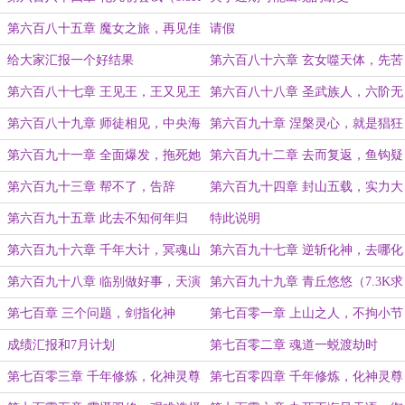
为老天鸿盟主加更！）
第六百八十五章 魔女之旅，再见佳
请假
人（5.2K保底）
给大家汇报一个好结果
第六百八十六章 玄女噬天体，先苦
后甜风天语（小道回来了）
第六百八十七章 王见王，王又见王
第六百八十八章 圣武族人，六阶无
（7.2K为所有正版书友加更）
敌（5.2K）
第六百八十九章 师徒相见，中央海
第六百九十章 涅槃灵心，就是猖狂
来人
（5.4K）
第六百九十一章 全面爆发，拖死她
第六百九十二章 去而复返，鱼钩疑
（8.6K求月票）
云
第六百九十三章 帮不了，告辞
第六百九十四章 封山五载，实力大
（6.8K）
增
第六百九十五章 此去不知何年归
特此说明
（7.1K求月票）
第六百九十六章 千年大计，冥魂山
第六百九十七章 逆斩化神，去哪化
惊魂
神？（近8K求月票）
第六百九十八章 临别做好事，天演
第六百九十九章 青丘悠悠（7.3K求
大陆
月票）
第七百章 三个问题，剑指化神
第七百零一章 上山之人，不拘小节
（7K）
成绩汇报和7月计划
第七百零二章 魂道一蜕渡劫时
第七百零三章 千年修炼，化神灵尊
第七百零四章 千年修炼，化神灵尊