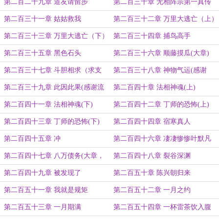
大章）
第二百二十九章 道友请留步
第二百三十章 无相阵宗第一真传
第二百三十一章 姑姑救我
第二百三十二章 万里大逃亡（上）
第二百三十三章 万里大逃亡（下）
第二百三十四章 捕鸟高手
第二百三十五章 黑色石头
第二百三十六章 顺藤摸瓜(大章)
第二百三十七章 斗胆相求（求支
第二百三十八章 神物气运(感谢
持，第一更）
25415大佬盖楼)
第二百三十九章 此因此果(感谢流
第二百四十章 法相神魂(上)
浪三万里大佬的盖楼，三更！)
第二百四十一章 法相神魂(下)
第二百四十二章 丁师的恐怖(上)
第二百四十三章 丁师的恐怖(下)
第二百四十四章 宿寒真人
第二百四十五章 冲
第二百四十六章 凄凄惨惨叶默凡
第二百四十七章 八万债务(大章，
第二百四十八章 裂谷深渊
求订阅)
第二百四十九章 被发现了
第二百五十章 陈兴朝归来
第二百五十一章 我就是规矩
第二百五十二章 一月之约
第二百五十三章 一月期满
第二百五十四章 一杯雷茶饮入腹