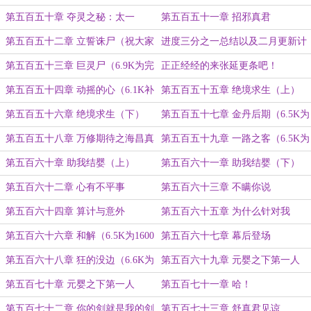
为4500月票加更）
第五百五十章 夺灵之秘：太一
第五百五十一章 招邪真君
第五百五十二章 立誓诛尸（祝大家
进度三分之一总结以及二月更新计
新春快乐）
划
第五百五十三章 巨灵尸（6.9K为完
正正经经的来张延更条吧！
美的昵称完美吗大佬的盟主赏加
第五百五十四章 动摇的心（6.1K补
第五百五十五章 绝境求生（上）
更！）
昨天的一半）
第五百五十六章 绝境求生（下）
第五百五十七章 金丹后期（6.5K为
（6.6K补更）
韩老祖救我盟主加更！）
第五百五十八章 万修期待之海昌真
第五百五十九章 一路之客（6.5K为
人（6.6K为400月票加更！）
800月票加更！）
第五百六十章 助我结婴（上）
第五百六十一章 助我结婴（下）
（7K为1200月票加更！）
第五百六十二章 心有不平事
第五百六十三章 不瞒你说
（6.2K）
第五百六十四章 算计与意外
第五百六十五章 为什么针对我
第五百六十六章 和解（6.5K为1600
第五百六十七章 幕后登场
月票加更！）
第五百六十八章 狂的没边（6.6K为
第五百六十九章 元婴之下第一人
2000月票加更！）
（上）
第五百七十章 元婴之下第一人
第五百七十一章 哈！
（下）（7K求月票！）
第五百七十二章 你的剑就是我的剑
第五百七十三章 舒真君见谅