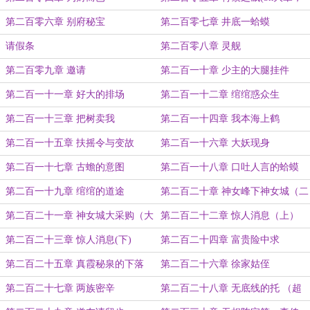
感谢盟主夏至大佬！)
第二百零六章 别府秘宝
第二百零七章 井底一蛤蟆
请假条
第二百零八章 灵舰
第二百零九章 邀请
第二百一十章 少主的大腿挂件
第二百一十一章 好大的排场
第二百一十二章 绾绾惑众生
第二百一十三章 把树卖我
第二百一十四章 我本海上鹤
第二百一十五章 扶摇令与变故
第二百一十六章 大妖现身
第二百一十七章 古蟾的意图
第二百一十八章 口吐人言的蛤蟆
第二百一十九章 绾绾的道途
第二百二十章 神女峰下神女城（二
合一）
第二百二十一章 神女城大采购（大
第二百二十二章 惊人消息（上）
章）
第二百二十三章 惊人消息(下)
第二百二十四章 富贵险中求
第二百二十五章 真霞秘泉的下落
第二百二十六章 徐家姑侄
第二百二十七章 两族密辛
第二百二十八章 无底线的托 （超