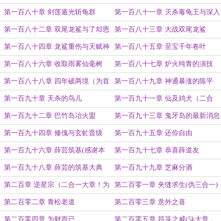
（2合1大章！）
第一百八十章 剑莲遁光斩龟群
第一百八十一章 灭杀毒龟王与深入
海灵脉
第一百八十二章 双尾龙鲨与了却恩
第一百八十三章 大战双尾龙鲨
怨
第一百八十四章 龙鲨重伤与天赋神
第一百八十五章 至宝千年卷叶
通
第一百八十六章 收取雨雾仙毫树
第一百八十七章 炉火纯青的演技
第一百八十八章 四年破两境（为首
第一百八十九章 神通暴涨的陈平
盟加更1）
第一百九十章 天杀的鸟儿
第一百九十一章 仙及鸡犬（二合
一）
第一百九十二章 巴竹岛冶火盟
第一百九十三章 鬼牙岛的最新消息
第一百九十四章 修傀与玄虻晋级
第一百九十五章 还你自由
第一百九十六章 薛芸筑基(感谢本
第一百九十七章 恭喜薛道友
书第二盟炼蛊大师风天语)
第一百九十八章 薛芸的筑基大典
第一百九十九章 芝麻分酒
(二合一)
第二百章 逆星宗（二合一大章！为
第二百零一章 夹缝求生(伪三合一)
盟主炼蛊大师风天语加更！）
第二百零二章 青松老道
第二百零三章 意外之喜
第二百零四章 为财而已
第二百零五章 符箓之威(5k大章，