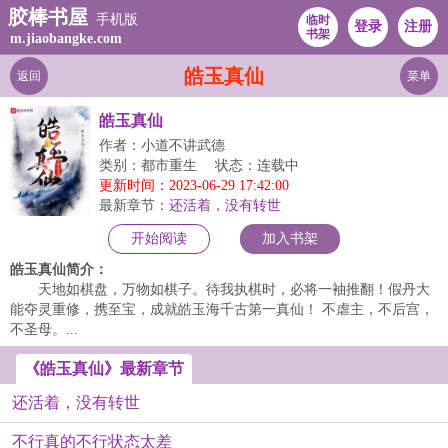
胶棒书屋
手机版
临时
登录
注册
书架
m.jiaobangke.com
皓玉真仙
返回
菜单
皓玉真仙
作者：小道不讲武德
类别：都市重生
状态：连载中
更新时间：2023-06-29 17:42:00
最新章节：
还活着，没有转世
开始阅读
加入书架
皓玉真仙简介：
天地如棋盘，万物如棋子。待我执棋时，必将一袖推翻！假丹大
能夺灵重修，携至宝，成就皓玉海千古第一真仙！ 不虐主，不后宫，
不圣母。...
《皓玉真仙》最新章节
还活着，没有转世
不行真的不行状态太差