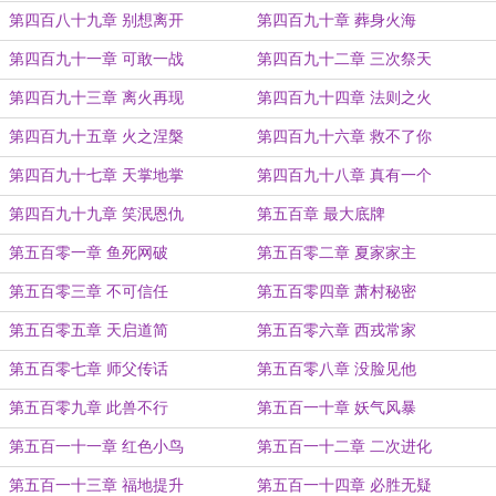
第四百八十九章 别想离开
第四百九十章 葬身火海
第四百九十一章 可敢一战
第四百九十二章 三次祭天
第四百九十三章 离火再现
第四百九十四章 法则之火
第四百九十五章 火之涅槃
第四百九十六章 救不了你
第四百九十七章 天掌地掌
第四百九十八章 真有一个
第四百九十九章 笑泯恩仇
第五百章 最大底牌
第五百零一章 鱼死网破
第五百零二章 夏家家主
第五百零三章 不可信任
第五百零四章 萧村秘密
第五百零五章 天启道简
第五百零六章 西戎常家
第五百零七章 师父传话
第五百零八章 没脸见他
第五百零九章 此兽不行
第五百一十章 妖气风暴
第五百一十一章 红色小鸟
第五百一十二章 二次进化
第五百一十三章 福地提升
第五百一十四章 必胜无疑