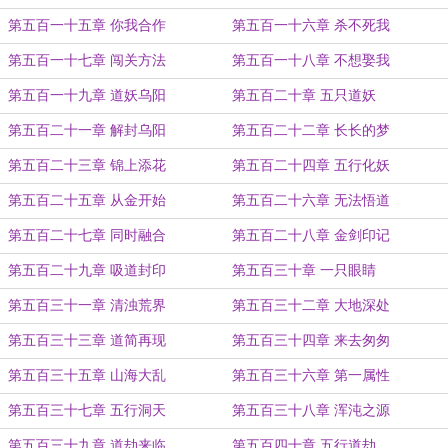
第五百一十五章 你我合作
第五百一十六章 杀不死我
第五百一十七章 闯关方法
第五百一十八章 不想娶我
第五百一十九章 道妖乌阳
第五百二十章 五只道妖
第五百二十一章 解封乌阳
第五百二十二章 长长的梦
第五百二十三章 锦上添花
第五百二十四章 五行化妖
第五百二十五章 从金开始
第五百二十六章 无法悟道
第五百二十七章 同时融合
第五百二十八章 金剑印记
第五百二十九章 吸道封印
第五百三十章 一只眼睛
第五百三十一章 清浊荒界
第五百三十二章 大地深处
第五百三十三章 道简再现
第五百三十四章 来去匆匆
第五百三十五章 山海大乱
第五百三十六章 第一属性
第五百三十七章 五行洞天
第五百三十八章 浑沌之源
第五百三十九章 道劫来临
第五百四十章 五行道劫