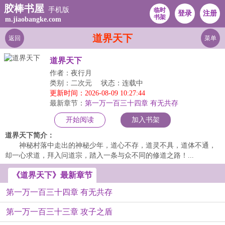
胶棒书屋
手机版
临时
登录
注册
书架
m.jiaobangke.com
道界天下
返回
菜单
道界天下
作者：夜行月
类别：二次元
状态：连载中
更新时间：2026-08-09 10:27:44
最新章节：
第一万一百三十四章 有无共存
开始阅读
加入书架
道界天下简介：
神秘村落中走出的神秘少年，道心不存，道灵不具，道体不通，
却一心求道，拜入问道宗，踏入一条与众不同的修道之路！...
《道界天下》最新章节
第一万一百三十四章 有无共存
第一万一百三十三章 攻子之盾