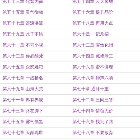
第五十三章 化繁为简
第五十四章 云天雾地
第五十五章 灵气御物
第五十六章 提升品阶
第五十七章 滚滚洪流
第五十八章 再用力点
第五十九章 此子不错
第六十章 一记杀招
第六十一章 不可小视
第六十二章 雾煞化指
第六十三章 你必须死
第六十四章 藏峰老三
第六十五章 众怒难犯
第六十六章 蛮不讲理
第六十七章 一战扬名
第六十八章 钟声六响
第六十九章 山海大荒
第七十章 通脉十重
第七十一章 界有界规
第七十二章 三问三答
第七十三章 路在脚下
第七十四章 情谊无价
第七十五章 雾气氤氲
第七十六章 找到了路
第七十七章 天颜现世
第七十八章 不要放弃