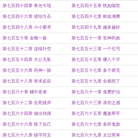
第七百四十四章 寒光乍现
第七百四十五章 恍如隔世
第七百四十六章 琥珀方石
第七百四十七章 鲜血沸腾
第七百四十八章 小小要求
第七百四十九章 越多越好
第七百五十章 金蟾一族
第七百五十一章 安神药效
第七百五十二章 连续扑空
第七百五十三章 一个乞丐
第七百五十四章 大公无私
第七百五十五章 哪八个字
第七百五十六章 药神一脉
第七百五十七章 多个师兄
第七百五十八章 有求必应
第七百五十九章 全都死了
第七百六十章 桶中老者
第七百六十一章 免费护法
第七百六十二章 生死彼岸
第七百六十三章 亲切之感
第七百六十四章 做出抉择
第七百六十五章 魔族帮手
第七百六十六章 除了自己
第七百六十七章 各怀鬼胎
第七百六十八章 镇字符文
第七百六十九章 太过简单