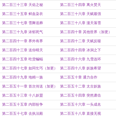
第二百三十三章 天佑之秘
第二百三十四章 离火焚天
第二百三十五章 鲜血染衣
第二百三十六章 天赋最强
第二百三十七章 雪舞送葬
第二百三十八章 漫天落雪
第二百三十九章 浓郁死气
第二百四十章 其他世界（加更）
第二百四十一章 界外有界
第二百四十二章 天赋反噬
第二百四十三章 送你晴天
第二百四十四章 冰洞之下
第二百四十五章 吃货蝙蝠
第二百四十六章 九雪连环
第二百四十七章 如同乞丐（加更）
第二百四十八章 妖族希望
第二百四十九章 地精一族
第二百五十章 通力合作
第二百五十一章 首次传送（加更）
第二百五十二章 太古妖族
第二百五十三章 十八妖盟
第二百五十四章 突然袭击
第二百五十五章 内部纷争
第二百五十六章 一头成名
第二百五十七章 去执法殿
第二百五十八章 直接无视