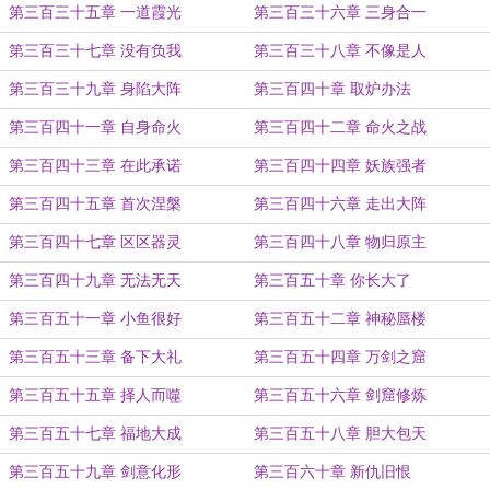
第三百三十五章 一道霞光
第三百三十六章 三身合一
第三百三十七章 没有负我
第三百三十八章 不像是人
第三百三十九章 身陷大阵
第三百四十章 取炉办法
第三百四十一章 自身命火
第三百四十二章 命火之战
第三百四十三章 在此承诺
第三百四十四章 妖族强者
第三百四十五章 首次涅槃
第三百四十六章 走出大阵
第三百四十七章 区区器灵
第三百四十八章 物归原主
第三百四十九章 无法无天
第三百五十章 你长大了
第三百五十一章 小鱼很好
第三百五十二章 神秘蜃楼
第三百五十三章 备下大礼
第三百五十四章 万剑之窟
第三百五十五章 择人而噬
第三百五十六章 剑窟修炼
第三百五十七章 福地大成
第三百五十八章 胆大包天
第三百五十九章 剑意化形
第三百六十章 新仇旧恨