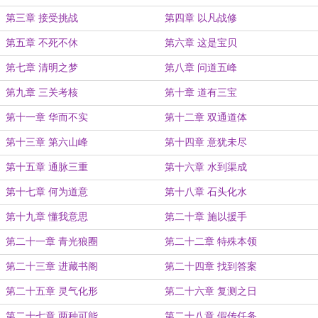
第三章 接受挑战
第四章 以凡战修
第五章 不死不休
第六章 这是宝贝
第七章 清明之梦
第八章 问道五峰
第九章 三关考核
第十章 道有三宝
第十一章 华而不实
第十二章 双通道体
第十三章 第六山峰
第十四章 意犹未尽
第十五章 通脉三重
第十六章 水到渠成
第十七章 何为道意
第十八章 石头化水
第十九章 懂我意思
第二十章 施以援手
第二十一章 青光狼圈
第二十二章 特殊本领
第二十三章 进藏书阁
第二十四章 找到答案
第二十五章 灵气化形
第二十六章 复测之日
第二十七章 两种可能
第二十八章 假传任务