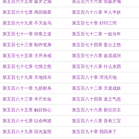
第五百六十五章 森罗之城
第五百六十六章 毁森罗城
第五百六十七章 再回南星
第五百六十八章 半人半妖
第五百六十九章 不灭金乌
第五百七十章 封印三窍
第五百七十一章 待客之道
第五百七十二章 一如当年
第五百七十三章 制作笔身
第五百七十四章 姜云之怒
第五百七十五章 大开杀戒
第五百七十六章 血流成河
第五百七十七章 七情之怒
第五百七十八章 什么东西
第五百七十九章 天地排斥
第五百八十章 浑沌天地
第五百八十一章 九箭射杀
第五百八十二章 天道成妖
第五百八十三章 半尺长短
第五百八十四章 道之气息
第五百八十五章 触目惊心
第五百八十六章 新任宗主
第五百八十七章 以命殉道
第五百八十八章 吾有三宝
第五百八十九章 回光返照
第五百九十章 我回来了