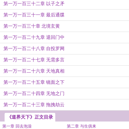
第一万一百三十二章 以子之矛
第一万一百三十一章 最后通牒
第一万一百三十章 北境玄黄
第一万一百二十九章 退回门中
第一万一百二十八章 自投罗网
第一万一百二十七章 无需多言
第一万一百二十六章 天地真相
第一万一百二十五章 镜面之下
第一万一百二十四章 无地之门
第一万一百二十三章 拖拽劫云
《道界天下》正文目录
第一章 回去泡澡
第二章 与生俱来