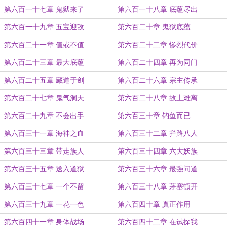
第六百一十七章 鬼狱来了
第六百一十八章 底蕴尽出
第六百一十九章 五宝迎敌
第六百二十章 鬼狱底蕴
第六百二十一章 值或不值
第六百二十二章 惨烈代价
第六百二十三章 最大底蕴
第六百二十四章 再为同门
第六百二十五章 藏道于剑
第六百二十六章 宗主传承
第六百二十七章 鬼气洞天
第六百二十八章 故土难离
第六百二十九章 不会出手
第六百三十章 钓鱼而已
第六百三十一章 海神之血
第六百三十二章 拦路八人
第六百三十三章 带走族人
第六百三十四章 六大妖族
第六百三十五章 送入道狱
第六百三十六章 最强问道
第六百三十七章 一个不留
第六百三十八章 茅塞顿开
第六百三十九章 一花一色
第六百四十章 真正作用
第六百四十一章 身体战场
第六百四十二章 在试探我