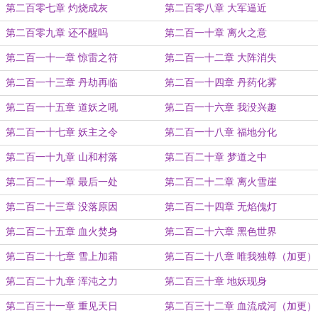
第二百零七章 灼烧成灰
第二百零八章 大军逼近
第二百零九章 还不醒吗
第二百一十章 离火之意
第二百一十一章 惊雷之符
第二百一十二章 大阵消失
第二百一十三章 丹劫再临
第二百一十四章 丹药化雾
第二百一十五章 道妖之吼
第二百一十六章 我没兴趣
第二百一十七章 妖主之令
第二百一十八章 福地分化
第二百一十九章 山和村落
第二百二十章 梦道之中
第二百二十一章 最后一处
第二百二十二章 离火雪崖
第二百二十三章 没落原因
第二百二十四章 无焰傀灯
第二百二十五章 血火焚身
第二百二十六章 黑色世界
第二百二十七章 雪上加霜
第二百二十八章 唯我独尊（加更）
第二百二十九章 浑沌之力
第二百三十章 地妖现身
第二百三十一章 重见天日
第二百三十二章 血流成河（加更）