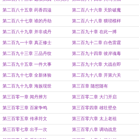
百加更）
第二百八十五章 药香四溢
第二百八十六章 天阶破魔
第二百八十七章 谁的丹劫
第二百八十八章 猥琐模样
第二百八十九章 并非成丹
第二百九十章 在此一搏
第二百九一十章 真正修士
第二百九十二章 白色雷霆
第二百九十三章 三品丹纹
第二百九十四章 彼岸魂毒
第二百九十五章 一件大事
第二百九十六章 大战在即
第二百九十七章 全新体验
第二百九十八章 开第六关
第二百九十九章 海族现世
第三百章 随想随有
第三百零一章 闻丹辨方
第三百零二章 大门开启
第三百零三章 百家争鸣
第三百零四章 雄壮壁垒
第三百零五章 传承符文
第三百零六章 太上老祖
第三百零七章 出手一次
第三百零八章 调动战意