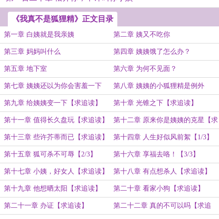
《我真不是狐狸精》正文目录
第一章 白姨就是我亲姨
第二章 姨又不吃你
第三章 妈妈叫什么
第四章 姨姨饿了怎么办？
第五章 地下室
第六章 为何不见面？
第七章 姨姨还以为你会害羞一下
第八章 姨姨的小狐狸精是例外
第九章 给姨姨变一下【求追读】
第十章 光锥之下【求追读】
第十一章 值得长久盘玩【求追读】
第十二章 原来你是姨姨的克星【求
追读】
第十三章 些许芥蒂而已【求追读】
第十四章 人生好似风前絮【1/3】
第十五章 狐可杀不可辱【2/3】
第十六章 享福去咯！【3/3】
第十七章 小姨，好女人【求追读】
第十八章 有点想杀人【求追读】
第十九章 他想晒太阳【求追读】
第二十章 看家小狗【求追读】
第二十一章 办证【求追读】
第二十二章 真的不可以吗【求追