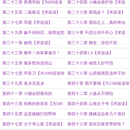
读】
第二十三章 再遇学姐【为600追读
第二十四章 小姨会保护你【求追
加更】
读】
第二十五章 二狐夜话【求追读】
第二十六章 那我走？【求追读】
第二十七章 羽逝【求追读】
第二十八章 渡劫之上，真的有仙
第二十九章 躲不掉的话，就用这把
第三十章 不想让你不开心【求追
剑砍了
读】
第三十一章 秘境【求追读】
第三十二章 柳安，你也不想……
【3更奉上】
第三十三章 柳亭！你坏事做尽！
第三十四章1.0【求追读】
【求追读】
第三十五章 最多把你送回山
第三十六章 城里人好可怕
第三十七章 环首刀【为1000追读加
第三十八章 山里狐狸是这样子的
更】
第三十九章 老乡见老乡
第四十章 我不要钱【为1500追读加
更】
第四十一章 小姨会陪着你的
第四十二章 人族从不惧怕
第四十三章 幼稚的秋添衣【为500
第四十四章 山海太子爷【求追读】
月票加更】
第四十五章 这是姨姨打的野味
第四十六章 姨姨这边有几个项目
第四十七章 太子爷心善【求追读】
第四十八章 喜欢往家里带妖怪？