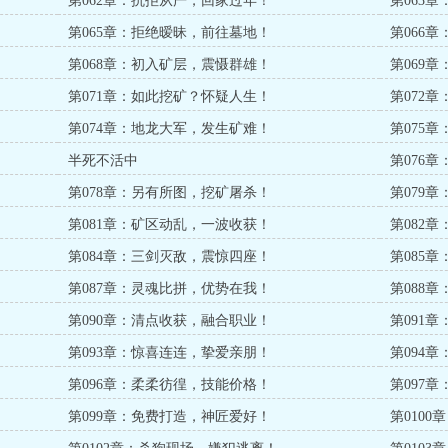
第062章：抗拒从严，回家过年！
第063
第065章：拒绝暧昧，前往墓地！
第066
第068章：初入矿层，震慑群雄！
第069
第071章：如此挖矿？怀疑人生！
第072
第074章：地龙大军，发生矿难！
第075
半死不活中
第076
第078章：另有所图，挖矿屠杀！
第079
第081章：矿区动乱，一波收获！
第082
第084章：三剑灭敌，震惊四座！
第085
第087章：灵魂比拼，优势在我！
第088
第090章：清点收获，融合职业！
第091
第093章：惊喜连连，挚爱亲朋！
第094
第096章：柔柔彷徨，技能价格！
第097
第099章：免费打造，神匠爱好！
第010