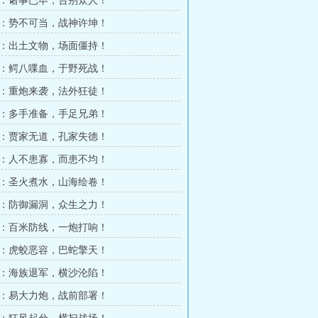
9章：诸事已毕，告别众人！
2章：势不可当，战神许坤！
5章：出土文物，场面僵持！
8章：鳄八喋血，于野死战！
1章：重炮来袭，法外狂徒！
4章：多手准备，手足兄弟！
7章：贾家无道，孔家失德！
0章：人不患寡，而患不均！
3章：圣火煮水，山海绘卷！
6章：防御漏洞，众生之力！
9章：百米防线，一炮打响！
2章：虎蛟恶容，巴蛇擎天！
5章：海族退军，横沙沦陷！
8章：易大力炮，战前部署！