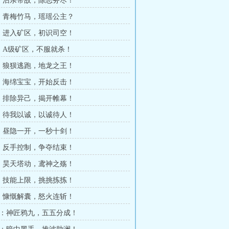
章：沾亲带故，除恶务尽！
章：青梅竹马，瑶瑶公主？
章：进入矿区，初识司空！
章：A级矿区，不服就杀！
章：狼狈逃跑，地龙之王！
章：海绵宝宝，开始反击！
章：排除异己，揭开帷幕！
章：待我以诚，以诚待人！
章：昼隐一开，一秒十剑！
章：反手控制，争夺结束！
章：昊天塔动，鸢神之殇！
章：技能上限，挑挑拣拣！
章：慷慨解囊，怒火连斩！
0章：神匠鸦九，五五分成！