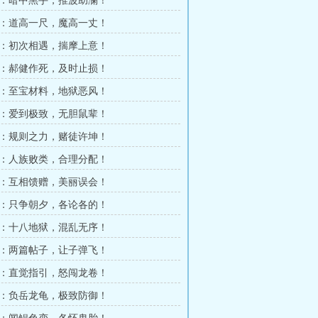
3章：暗中黑手，推波助澜！
6章：道高一尺，魔高一丈！
9章：初次相遇，揣摩上意！
2章：郝健作死，及时止损！
5章：至宝材料，地狱恶风！
8章：爱到极致，无胆鼠辈！
1章：规则之力，赌徒许坤！
4章：人族败类，合理分配！
7章：互相馈赠，美丽误会！
0章：只争朝夕，各论各的！
3章：十八地狱，混乱无序！
6章：两篇帖子，让子弹飞！
9章：直觉指引，怒闯龙卷！
2章：负岳龙龟，极致防御！