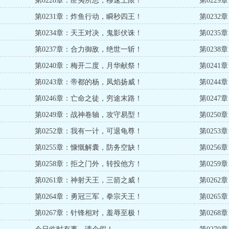
第0228章：匪夷所思，移速上限！
第022
第0231章：炸鱼行动，瞬秒四王！
第023
第0234章：天王对决，鬼影伏诛！
第023
第0237章：合力御敌，绝世一斩！
第023
第0240章：梅开二度，月华献祭！
第024
第0243章：帝都的杨，凤焰扬威！
第024
第0246章：亡命之徒，穷途末路！
第024
第0249章：战神卷轴，攻守易型！
第025
第0252章：我有一计，可退龟尊！
第025
第0255章：慷慨解囊，防务空缺！
第025
第0258章：拒之门外，转投他方！
第025
第0261章：神射天王，三箭之威！
第026
第0264章：勇冠三军，拳宗天王！
第026
第0267章：针锋相对，羞辱至极！
第026