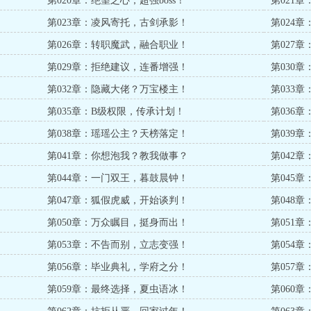
第020章：绝望之心，超强boss！
第021
第023章：凌风寄托，古剑承影！
第024
第026章：转职魔武，融合职业！
第027
第029章：拒绝建议，连番增强！
第030
第032章：隐藏大佬？万宝楼主！
第033
第035章：B级权限，传承计划！
第036
第038章：瑶瑶公主？天榜落定！
第039
第041章：你想泡我？教我做事？
第042
第044章：一门双王，暮鼓晨钟！
第045
第047章：狐假虎威，开始谈判！
第048
第050章：万众瞩目，挺身而出！
第051
第053章：不告而别，立志变强！
第054
第056章：毕业典礼，学府之分！
第057
第059章：最终选择，夏虫语冰！
第060