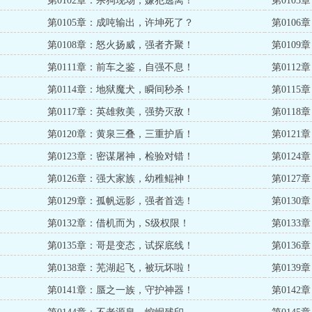
第0102章：杀狗现场，嫌犯逃离！
第010
第0105章：成吨输出，许坤死了？
第010
第0108章：怒火扬威，强者齐聚！
第010
第0111章：前车之鉴，自强不息！
第011
第0114章：地狱魔犬，瞬间秒杀！
第011
第0117章：英雄救美，强势灭敌！
第011
第0120章：黄泉三叠，三重护盾！
第012
第0123章：密谋屠神，检验对错！
第012
第0126章：强大家族，幼稚鲲神！
第012
第0129章：孤帆远影，强者首选！
第013
第0132章：借机而为，S级权限！
第013
第0135章：哥是变态，试探底线！
第013
第0138章：芜湖起飞，被玩坏啦！
第013
第0141章：蜃之一族，守护神器！
第014