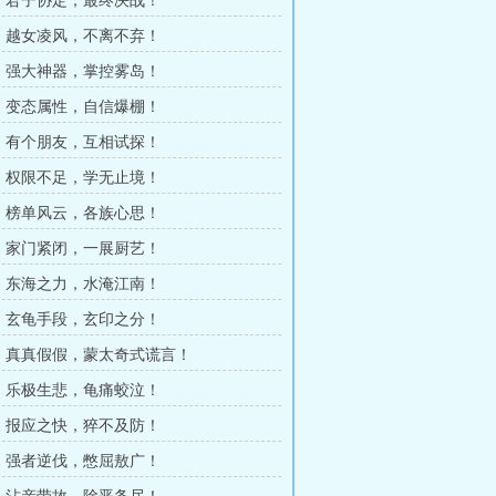
章：君子协定，最终决战！
章：越女凌风，不离不弃！
章：强大神器，掌控雾岛！
章：变态属性，自信爆棚！
章：有个朋友，互相试探！
章：权限不足，学无止境！
章：榜单风云，各族心思！
章：家门紧闭，一展厨艺！
章：东海之力，水淹江南！
章：玄龟手段，玄印之分！
章：真真假假，蒙太奇式谎言！
章：乐极生悲，龟痛蛟泣！
章：报应之快，猝不及防！
章：强者逆伐，憋屈敖广！