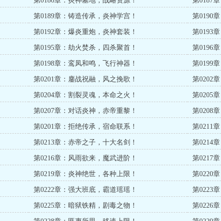
第0186章：炎神墓地，战略资源！
第018
第0189章：铸造传承，炎神学宫！
第019
第0192章：爆炎重炮，炎神套装！
第019
第0195章：劫火焚杀，四杀聚首！
第019
第0198章：鸾凤和鸣，飞行神器！
第019
第0201章：鏖战祝融，风之挽歌！
第020
第0204章：割裂灵魂，本命之火！
第020
第0207章：对话炎神，赤帝重黎！
第020
第0201章：拒绝传承，宿命联系！
第021
第0213章：赤帝之子，十大名剑！
第021
第0216章：风雨欲来，魔武进阶！
第021
第0219章：炎神绝世，各种上限！
第022
第0222章：强大班底，霸道瑶瑶！
第022
第0225章：暗狱铁精，剧毒之物！
第022