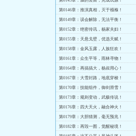
第0143章：蜃的去留，完成试炼！
第0146章：推演真相，灭于襁褓！
第0149章：误会解除，无法平衡！
第0152章：绝密传讯，杨家夫妇！
第0155章：天悬戈壁，优选天赋！
第0158章：金风玉露，人族狂欢！
第0161章：众生平等，雨林寻物！
第0164章：再搞搞大，杨叔用心！
第0167章：大雪封路，地底穿梭！
第0170章：技能组件，御剑滑雪！
第0173章：规则变动，武极传说！
第0176章：四大天火，融合神火！
第0179章：大胆猜测，毫无预兆！
第0182章：再毁一图，觉醒秘境！