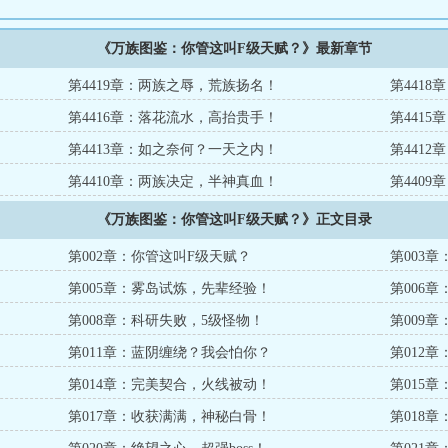
《万族图鉴：你管这叫F级天赋？》最新章节
第4419章：两族之辱，荒族扬名！
第441
第4416章：落花流水，高抬贵手！
第441
第4413章：如之奈何？一天之内！
第441
第4410章：两族决定，半神真血！
第440
《万族图鉴：你管这叫F级天赋？》正文目录
第002章：你管这叫F级天赋？
第003
第005章：雾岛试炼，先辈经验！
第006
第008章：科研失败，5级怪物！
第009章
第011章：蓝阴缠绕？我会怕你？
第012
第014章：完美契合，火线被动！
第015
第017章：收获满满，神秘白骨！
第018