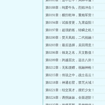
第0185章：这不公平！风神斗篷！
第0188章：纯爱牛头，烈焰冲击！
第0191章：横扫乾坤，重炮军营！
第0194章：试炼变更，九霄焱阳！
第0197章：超强奶爸，转瞬之机！
第0200章：焚天凤焰，二代祝融！
第0203章：最后选择，吴回用意！
第0206章：烛龙之名，天文数值！
第0209章：跨越层次，远古八卦！
第0212章：无私馈赠，祝融神枪！
第0215章：传说之中，战士岳云！
第0218章：神通右臂，禁咒火域！
第0221章：结交英才，摆烂少女！
第0224章：诱拐妹妹，全面进阶！