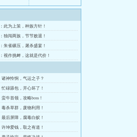
8章：此为上策，种族方针！
5章：独闯两族，节节败退！
2章：朱雀碾压，屠杀盛宴！
9章：视作挑衅，这就是代价！
章：诸神怜悯，气运之子？
章：忙碌舔包，开心坏了！
：蛮牛首领，攻略boss！
章：毒杀草群，废物利用！
章：最后屏障，腐毒白蚁！
章：许坤爱钱，取之有道！