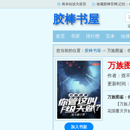
将本站设为首页
收藏胶棒官网,记住：www.j
胶棒书屋
首页
书库
排行榜
完本
仙侠
您当前的位置：
胶棒书屋
-> 万族图鉴：
万族
作者：煜
更新时间：202
万族图鉴：
【万族
花国覆灭开
加入书架