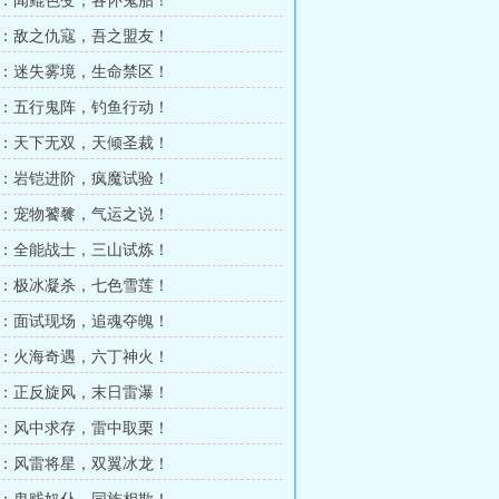
5章：闻鲲色变，各怀鬼胎！
8章：敌之仇寇，吾之盟友！
1章：迷失雾境，生命禁区！
4章：五行鬼阵，钓鱼行动！
7章：天下无双，天倾圣裁！
0章：岩铠进阶，疯魔试验！
3章：宠物饕餮，气运之说！
6章：全能战士，三山试炼！
9章：极冰凝杀，七色雪莲！
2章：面试现场，追魂夺魄！
5章：火海奇遇，六丁神火！
8章：正反旋风，末日雷瀑！
1章：风中求存，雷中取栗！
4章：风雷将星，双翼冰龙！