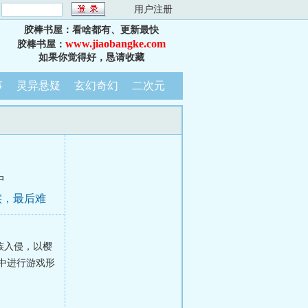
：
用户注册
胶棒书屋：看啥都有、更新最快
www.jiaobangke.com
胶棒书屋：
如果你觉得好，恳请收藏
事
灵异悬疑
玄幻奇幻
二次元
中
实，最后难
族入侵，以樱
中进行游戏形