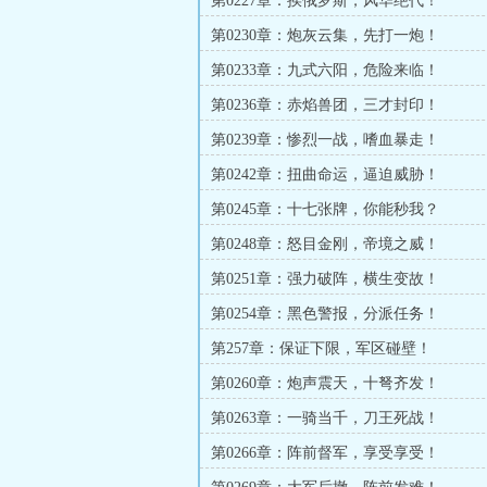
第0227章：挨俄罗斯，风华绝代！
第0230章：炮灰云集，先打一炮！
第0233章：九式六阳，危险来临！
第0236章：赤焰兽团，三才封印！
第0239章：惨烈一战，嗜血暴走！
第0242章：扭曲命运，逼迫威胁！
第0245章：十七张牌，你能秒我？
第0248章：怒目金刚，帝境之威！
第0251章：强力破阵，横生变故！
第0254章：黑色警报，分派任务！
第257章：保证下限，军区碰壁！
第0260章：炮声震天，十弩齐发！
第0263章：一骑当千，刀王死战！
第0266章：阵前督军，享受享受！