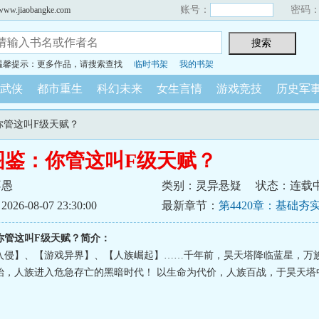
账号：
密码
iaobangke.com
温馨提示：更多作品，请搜索查找
临时书架
我的书架
武侠
都市重生
科幻未来
女生言情
游戏竞技
历史军
你管这叫F级天赋？
图鉴：你管这叫F级天赋？
不愚
类别：灵异悬疑
状态：连载
6-08-07 23:30:00
最新章节：
第4420章：基础夯
关！
你管这叫F级天赋？简介：
入侵】、【游戏异界】、【人族崛起】……千年前，昊天塔降临蓝星，万
始，人族进入危急存亡的黑暗时代！ 以生命为代价，人族百战，于昊天塔