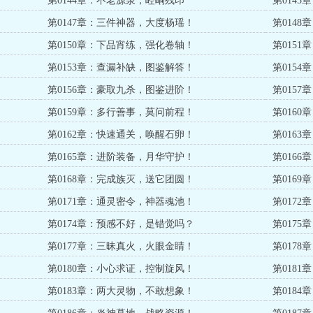
第0144章：不老源泉，崆峒残印
第014
第0147章：三件神器，大度杨瑶！
第014
第0150章：下品宵练，强化卷轴！
第015
第0153章：查漏补缺，图鉴解答！
第015
第0156章：豪取九杀，图鉴进阶！
第015
第0159章：多行善事，莫问前程！
第016
第0162章：快速通关，唤醒石卵！
第016
第0165章：进阶装备，月华守护！
第016
第0168章：完成族灭，送它团圆！
第016
第0171章：通灵密令，神器魂池！
第017
第0174章：预感不好，是错觉吗？
第017
第0177章：三昧真火，火眼金睛！
第017
第0180章：小心求证，控制旋风！
第018
第0183章：两大灵物，不敢想象！
第018