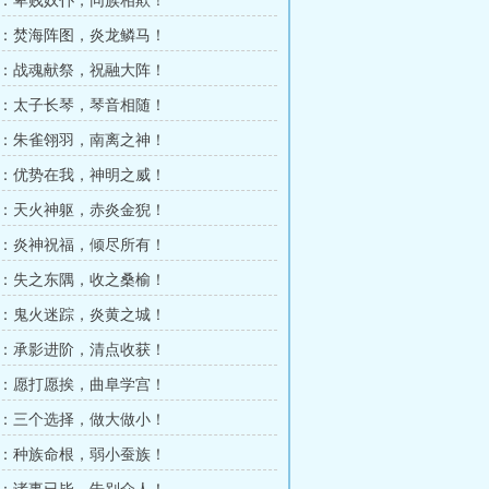
7章：卑贱奴仆，同族相欺！
0章：焚海阵图，炎龙鳞马！
3章：战魂献祭，祝融大阵！
6章：太子长琴，琴音相随！
9章：朱雀翎羽，南离之神！
2章：优势在我，神明之威！
5章：天火神躯，赤炎金猊！
8章：炎神祝福，倾尽所有！
1章：失之东隅，收之桑榆！
4章：鬼火迷踪，炎黄之城！
7章：承影进阶，清点收获！
0章：愿打愿挨，曲阜学宫！
3章：三个选择，做大做小！
6章：种族命根，弱小蚕族！