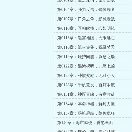
第0101章：道是无情，全新面板！
第0104章：强力反击，镜像舞者！
第0107章：口角之争，影魔老贼！
第0110章：互相吹捧，心如明镜！
第0113章：迷宫地图，无限逃亡！
第0116章：流火赤雀，祝融焚天！
第0119章：庇护同胞，叹息之墙！
第0122章：混淆视听，九尾七凶！
第0125章：种族奖励，无耻小人！
第0128章：千帆竞发，百舸争流！
第0131章：神匠青睐，有意收徒！
第0134章：本命神器，解封力量！
第0137章：扬帆起航，陪你疯狂！
第140章：海市蜃楼，香艳画面！