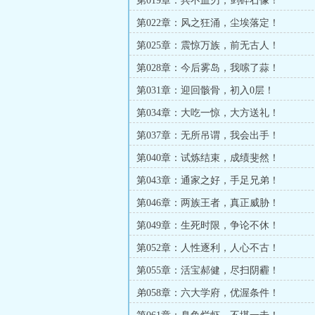
第019章：兵不血刃，剑碎石像！
第022章：风之狂涌，尘埃落定！
第025章：震惊万族，前无古人！
第028章：今后雾岛，我嗦了蒜！
第031章：迎回骸骨，初入0层！
第034章：大吃一惊，大方送礼！
第037章：无所吊谓，我会出手！
第040章：试炼结束，成绩斐然！
第043章：通家之好，手足兄弟！
第046章：两族王者，真正威胁！
第049章：生死时限，争论不休！
第052章：人性逐利，人心不古！
第055章：活宝郝健，尽扫阴霾！
弟058章：六大学府，优渥条件！