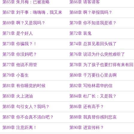
民
第65章 朱月梅：已被攻略
第66章 请客请客
第67章 刘干事：嗨嗨嗨，我又来
第68章 啊？举报我吗？
了！
第69章 啊？又是我吗？
第70章 你不知道我是谁？
第71章 是个好人
第72章 装鬼
第73章 你骗我？！
第74章 总算见着回头钱了
第75章 你没妈吧？
第76章 说话为什么突然难听了
第77章 他说不用管
第78章 为了孩子也要打得有来有回
啊！
第79章 小畜生
第80章 千万要往心里去啊
第81章 有你睡觉的时候
第82章 写给林霜华的信
第83章 火上浇油
第84章 杜厂长：又是我？
第85章 勾引女人？我吗？
第86章 还有高手？
第87章 你不会真不清白吧？
第88章 我真替你感到悲哀
第89章 注意距离！
第90章 进宣传科？