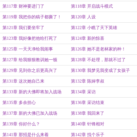
第117章 财神要进门了
第118章 开启战斗模式
第119章 我把你的稿子都撕了！
第120章 人设
第121章 我们要坐牢了
第122章 小瞧了天下英雄
第123章 我好像把他给打死了
第124章 新的惊喜
第125章 一天天净给我闹事
第126章 她不是老林家的种！
第127章 给我狠狠教训她一顿
第128章 不处理，那就不过了
第129章 见到你之后更高兴了
第130章 我梦见我变成了女孩子
第131章 这次她自己来
第132章 陈婶李叔
第133章 新的大佛即将加入战场
第134章 采访
第135章 多余担心
第136章 采访结束
第137章 新的大佛已加入战场
第138章 我回来了
第139章 你好什么？
第140章 针锋相对
第141章 那招是什么来着
第142章 找个乐子