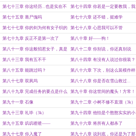
版本吧
第七十三章 你这经历...也是实在不
第七十四章 你若是一定要教我，我
赖呀！
也没辙
第七十五章 凿尸傀吗
第七十六章 还不错，挺难学
第七十七章 你的剑为何有女子织的
第七十八章 心思我可以不管
剑穗
第七十九章 反正不是第一次了
第八十章 好——狗！
第八十一章 你这般招惹女子，真是
第八十二章 你别说，你还真别说
该死
第八十三章 我有五不干
第八十四章 有没有人说过你很装？
第八十五章 能跳过吗？
第八十六章 下次，别这么装模作样
成吗
第八十七章 双夙坞
第八十八章 你是否在雪山救过...
第八十九章 完成任务的要点是什么
第九十章 你这世间的魔头！方常！
呢？
第九十一章 石像
第九十二章 小树不修不直溜（3k）
第九十三章 礼毕（3k）
第九十四章 他怕是个憨憨实实的小
男孩
第九十五章 叽叽喳喳——
第九十六章 将所有人都杀了
第九十七章 你入魔了
第九十八章 说到底，你还是为了那