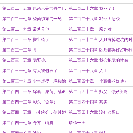
宫
第二百二十五章 原来只是宝丹而已
第二百二十六章 我不要！
第二百二十七章 登仙镇东门一见
第二百二十八章 我罪大恶极
第二百二十九章 常梦见他
第二百三十章 十魔九难
第二百三十一章 搓出椿了
第二百三十二章 人只有掉进坑的时
候...
第二百三十三章 哥~
第二百三十四章 以后都得好好听我
的，我绝不会害你
第二百三十五章 我要你...
第二百三十六章 我会把我的性命、
我的全部都交给你
第二百三十七章 有人被包养了
第二百三十八章 入山
第二百三十九章 少年虚得一塌糊涂
第二百四十章 一个藏毒的好地方
第二百四十一章 锦囊、戚荷、乱命
第二百四十二章 师父...你好美啊
道
第二百四十三章 彩头（合章）
第二百四十四章 其实...
第二百四十五章 与其约会，使其娇
第二百四十六章 没什么胃口
羞
第二百四十七章 丹方、山脚
请假一天