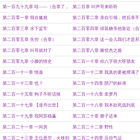
第一百九十九章 哇——（合章了，
第二百章 叫声哥来听听
今天没了）
第二百零一章 我在尴尬
第二百零二章 亲自引领，然后亲手
阻挠
第二百零三章 水下监牢
第二百零四章 得装糖等他靠近（合
章）
第二百零五章 失控（合章）
第二百零六章 这一会儿我们才是邪
魔外道！（合）
第二百零七章 叫哥就对了
第二百零八章 滕世杰之盾
第二百零九章 小滕的情史
第二百一十章 你八字很大呀朋友
第二百一十一章 情蛊
第二百一十二章 我真的要被撑满了
阿苏！
第二百一十三章 也？
第二百一十四章 阴尸的标准
第二百一十五章 狗子不听话辣
第二百一十六章 牵梦丹
第二百一十七章 【道丹出世】
第二百一十八章 我本欲死战到底
第二百一十九章 我阿苏稳赢
第二百二十章 册子还来
第二百二十一章 一间房
第二百二十二章 野性
第二百二十三章 主位悬空，火移别
第二百二十四章 压你气运