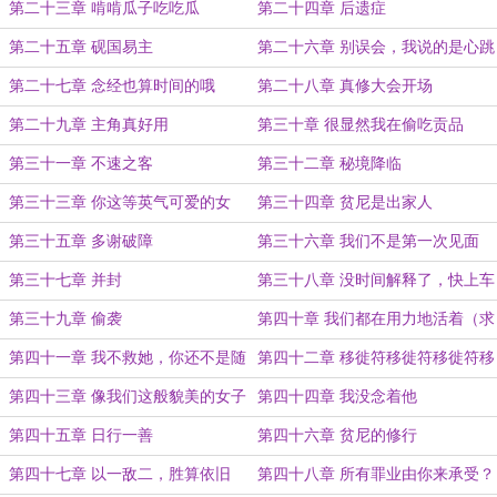
第二十三章 啃啃瓜子吃吃瓜
第二十四章 后遗症
第二十五章 砚国易主
第二十六章 别误会，我说的是心跳
第二十七章 念经也算时间的哦
第二十八章 真修大会开场
第二十九章 主角真好用
第三十章 很显然我在偷吃贡品
第三十一章 不速之客
第三十二章 秘境降临
第三十三章 你这等英气可爱的女
第三十四章 贫尼是出家人
子，正合我意
第三十五章 多谢破障
第三十六章 我们不是第一次见面
吗？
第三十七章 并封
第三十八章 没时间解释了，快上车
第三十九章 偷袭
第四十章 我们都在用力地活着（求
追读诶嘿）
第四十一章 我不救她，你还不是随
第四十二章 移徙符移徙符移徙符移
我处置
徙符移徙符——
第四十三章 像我们这般貌美的女子
第四十四章 我没念着他
第四十五章 日行一善
第四十六章 贫尼的修行
第四十七章 以一敌二，胜算依旧
第四十八章 所有罪业由你来承受？