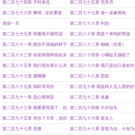
吗？程道友
第二百七十四章 子时来见
第二百七十五章 无常丹
第二百七十六章 事情...还在重复
第二百七十七章 凑一桌麻将咯
请假一天
第二百七十八章 利息
第二百七十九章 有吻戏不能吃蒜
第二百八十章 我是个单纯的男孩
纸，谁对我好，我就选谁咯
第二百八十一章 瞧你不值钱的样子
第二百八十二章 铜钱（合章）
第二百八十三章 你觉得我和你的关
第二百八十四章 小脚趾又抽筋了
系很健康咯？
第二百八十五章 我们现在算什么关
第二百八十六章 我只是自己喜欢转
系
圈圈罢了
第二百八十七章 摁脚脚
第二百八十八章 思疑
第二百八十九章 我听哥哥的
第二百九十章 我这样人见人爱的好
男人
第二百九十一章 恶心呀阿苏
第二百九十二章 老巢
第二百九十三章 都要爱死我了，还
第二百九十四章 不许抬头
这般假正经
第二百九十五章 求你了方常，说你
第二百九十六章 老女人
爱我
第二百九十七章 突袭
第二百九十八章 昔疑为虫，今知为