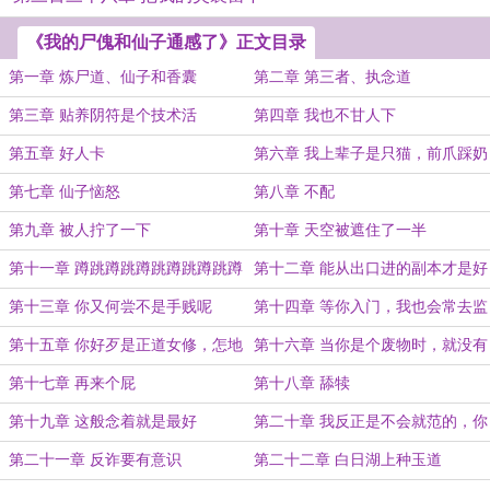
《我的尸傀和仙子通感了》正文目录
第一章 炼尸道、仙子和香囊
第二章 第三者、执念道
第三章 贴养阴符是个技术活
第四章 我也不甘人下
第五章 好人卡
第六章 我上辈子是只猫，前爪踩奶
是天性
第七章 仙子恼怒
第八章 不配
第九章 被人拧了一下
第十章 天空被遮住了一半
第十一章 蹲跳蹲跳蹲跳蹲跳蹲跳蹲
第十二章 能从出口进的副本才是好
跳
副本
第十三章 你又何尝不是手贱呢
第十四章 等你入门，我也会常去监
督你
第十五章 你好歹是正道女修，怎地
第十六章 当你是个废物时，就没有
说话如此之糙
利用价值（求追读诶嘿）
第十七章 再来个屁
第十八章 舔犊
第十九章 这般念着就是最好
第二十章 我反正是不会就范的，你
尽管来吧
第二十一章 反诈要有意识
第二十二章 白日湖上种玉道