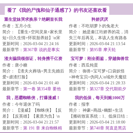
看了《我的尸傀和仙子通感了》的书友还喜欢看
重生堂妹哭求换亲？绝嗣首长我
矜娇厌厌
作者：五月小生
作者：不吃胡萝卜的兔老大
嫁
简介： 【重生+空间灵泉+家长里
简介： 她是秦江珩娇养的花，消
短+日久生情+怀双胎养娃】\n宋
失三年后再见，本该人生有路各
思懿和宋思佳双双重生。
更新时间：2026-03-04 21:24:16
分东西，可却被他强搂进怀里。
更新时间：2026-03-04 21:13:54
最新章节：
第367章 说的是事实
最新章节：
第95章 摩天轮
渣夫骗我领假证，转身携千亿资
宝可梦：刚全图鉴，穿越御兽世
作者：唐小糖
作者：西瓜炖蛋
产嫁权少
界
简介： 【渣夫火葬场+男主先婚后
简介： 御兽+宝可梦+口袋妖怪
爱+虐渣打脸】
+神奇宝贝+伪同人\n域外天魔驻
更新时间：2026-03-04 21:01:40
御兽世界总指挥使。
更新时间：2026-03-04 21:28:33
结婚两年，江染补办...
最新章节：
第一卷 第354章 要他
<...
最新章节：
第327章 交代期前夕
们千百倍的还回来
我，恶霸蜘蛛侠，打爆漫威！
我的低保，每天到账1000万
作者：今年退休了吗
作者：报李
简介： 【漫威】【蜘蛛侠】【反
简介： 神豪+商战+幽默+生活
差】【反英雄】【素质为负】\n
【搬砖致富系统：1、低保日结：
我，托比·帕克，蜘蛛侠彼得·帕
更新时间：2026-03-04 21:21:57
系统按日给予低保补贴，补贴金
更新时间：2026-03-04 21:18:00
克...
最新章节：
第 191 章 来自蜘蛛精
额=...
最新章节：
第740章 简直是黑店