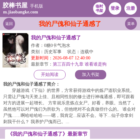
胶棒书屋
手机版
临时
登录
注册
书架
m.jiaobangke.com
我的尸傀和仙子通感了
返回
菜单
我的尸傀和仙子通感了
作者：0糖0卡气泡水
类别：历史军事
状态：连载中
更新时间：2026-08-07 12:40:00
最新章节：
第三百四十九章 谁看谁是狗
开始阅读
加入书架
我的尸傀和仙子通感了简介：
穿越游戏《下仙》的世界，方常获得游戏中的炼尸道职业系统。
只需让尸傀与天资上佳、且相同性别的修士进行神魂通感，即可跟着
对方的进展一起增长。 方常就乐意炼点女尸。好看，养眼。当然了，
虽然他可以对尸傀们为所欲为，但他绝对不会真做些什么的。 谁会对
尸傀……啊哈哈哈哈——嗯，我肯定...应该不会。等下...仙子你拿剑
刺我干什么？ 我养护尸傀而已。...
《我的尸傀和仙子通感了》最新章节