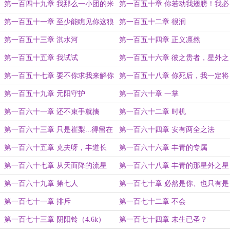
西？
第一百四十九章 我那么一小团的米
第一百五十章 你若动我翅膀！我必
柚呢！？
毁你整个天堂！
第一百五十一章 至少能瞧见你这狼
第一百五十二章 很润
狈的样子
第一百五十三章 淇水河
第一百五十四章 正义凛然
第一百五十五章 我试试
第一百五十六章 彼之贵者，星外之
星
第一百五十七章 要不你求我来解你
第一百五十八章 你死后，我一定将
衣裳吧？
你炼成阴尸警醒自己
第一百五十九章 元阳守护
第一百六十章 一掌
第一百六十一章 还不束手就擒
第一百六十二章 时机
第一百六十三章 只是崔梨...得留在
第一百六十四章 安有两全之法
这里了
第一百六十五章 克夫呀，丰道长
第一百六十六章 丰青的专属
第一百六十七章 从天而降的流星
第一百六十八章 丰青的那星外之星
第一百六十九章 第七人
第一百七十章 必然是你、也只有是
你
第一百七十一章 排斥
第一百七十二章 不会
第一百七十三章 阴阳铃（4.6k）
第一百七十四章 未生已圣？