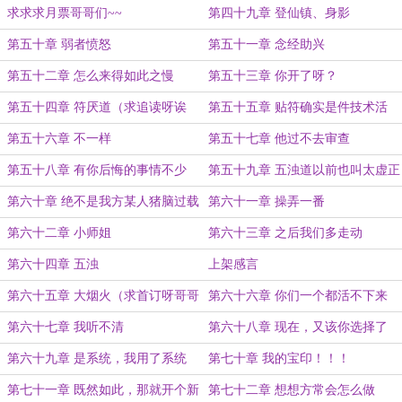
求求求月票哥哥们~~
第四十九章 登仙镇、身影
第五十章 弱者愤怒
第五十一章 念经助兴
第五十二章 怎么来得如此之慢
第五十三章 你开了呀？
第五十四章 符厌道（求追读呀诶
第五十五章 贴符确实是件技术活
嘿）
第五十六章 不一样
第五十七章 他过不去审查
第五十八章 有你后悔的事情不少
第五十九章 五浊道以前也叫太虚正
统
第六十章 绝不是我方某人猪脑过载
第六十一章 操弄一番
了
第六十二章 小师姐
第六十三章 之后我们多走动
第六十四章 五浊
上架感言
第六十五章 大烟火（求首订呀哥哥
第六十六章 你们一个都活不下来
们）
第六十七章 我听不清
第六十八章 现在，又该你选择了
第六十九章 是系统，我用了系统
第七十章 我的宝印！！！
第七十一章 既然如此，那就开个新
第七十二章 想想方常会怎么做