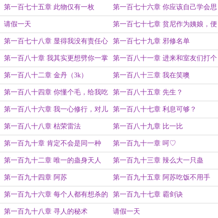
第一百七十五章 此物仅有一枚
第一百七十六章 你应该自己学会思
考这种事情
请假一天
第一百七十七章 贫尼作为姨娘，便
有必要替她报答你
第一百七十八章 显得我没有责任心
第一百七十九章 邪修名单
第一百八十章 我其实更想劈你一掌
第一百八十一章 进来和室友们打个
嘞
招呼吧（3k）
第一百八十二章 金丹（3k）
第一百八十三章 我在笑噢
第一百八十四章 你懂个毛，给我吃
第一百八十五章 先生？
吧你
第一百八十六章 我一心修行，对儿
第一百八十七章 利息可够？
女私情全无...（3k）
第一百八十八章 枯荣雷法
第一百八十九章 比一比
第一百九十章 肯定不会是同一种
第一百九十一章 呵♡
（3k）
第一百九十二章 唯一的蛊身天人
第一百九十三章 辣么大一只蛊
第一百九十四章 阿苏
第一百九十五章 阿苏吃饭不用手
第一百九十六章 每个人都有想杀的
第一百九十七章 霸剑诀
人（4k）
第一百九十八章 寻人的秘术
请假一天