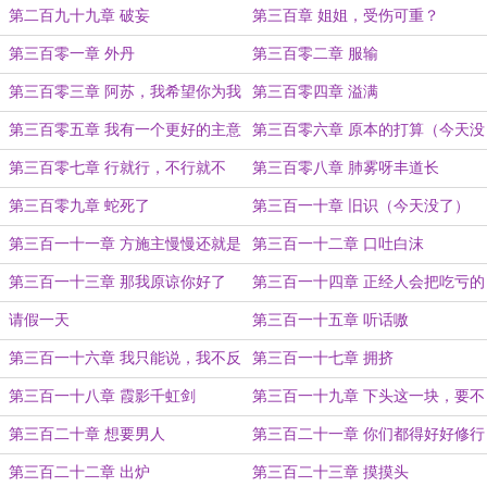
情
第二百九十九章 破妄
第三百章 姐姐，受伤可重？
第三百零一章 外丹
第三百零二章 服输
第三百零三章 阿苏，我希望你为我
第三百零四章 溢满
去死
第三百零五章 我有一个更好的主意
第三百零六章 原本的打算（今天没
了）
第三百零七章 行就行，不行就不
第三百零八章 肺雾呀丰道长
行...
第三百零九章 蛇死了
第三百一十章 旧识（今天没了）
第三百一十一章 方施主慢慢还就是
第三百一十二章 口吐白沫
了
第三百一十三章 那我原谅你好了
第三百一十四章 正经人会把吃亏的
次数记下来吗
请假一天
第三百一十五章 听话嗷
第三百一十六章 我只能说，我不反
第三百一十七章 拥挤
对
第三百一十八章 霞影千虹剑
第三百一十九章 下头这一块，要不
说你俩是姐妹呢
第三百二十章 想要男人
第三百二十一章 你们都得好好修行
第三百二十二章 出炉
第三百二十三章 摸摸头