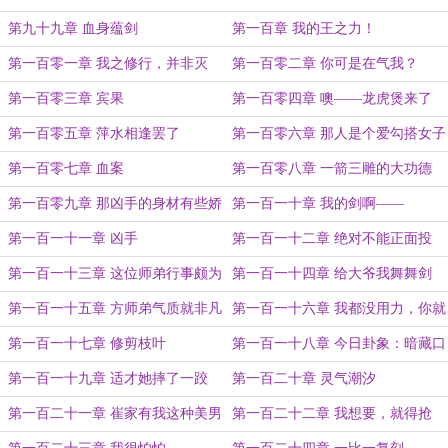
尼姑
第九十九章 血身蕴剑
第一百章 我的王之力！
第一百零一章 我之修行，并非灭
第一百零二章 你可是在气我？
欲，而是释欲
第一百零三章 宾果
第一百零四章 噢——龙虎煲来了
第一百零五章 萍水相逢罢了
第一百零六章 那人是个爱勾搭女子
的性子
第一百零七章 血案
第一百零八章 一箭三雕的大功德
第一百零九章 那凶手的身材有些娇
第一百一十章 我的剑啊——
小
第一百一十一章 凶手
第一百一十二章 绝对不能正面投
降！
第一百一十三章 这位师弟行事颇为
第一百一十四章 给大爷我舞舞剑
傲慢
第一百一十五章 方师弟气质就非凡
第一百一十六章 我都没用力，你就
往自己脖子里剌一刀，没意思
第一百一十七章 修剪枝叶
第一百一十八章 今日卦象：暗藏口
舌、损耗、纠缠
第一百一十九章 适才她摔了一跤
第一百二十章 灵气潮汐
第一百二十一章 崔家有我这种美男
第一百二十二章 我想要，就得抢
子