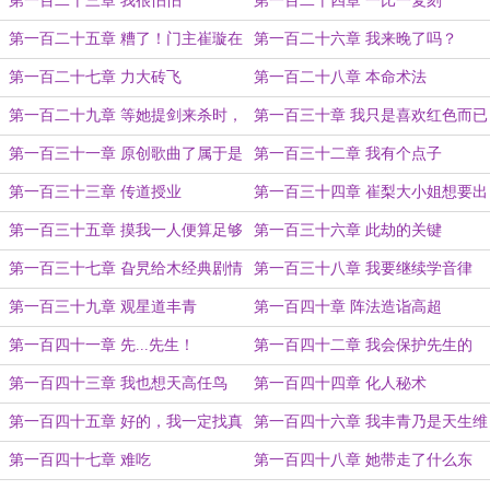
第一百二十三章 我很怕怕
第一百二十四章 一比一复刻
第一百二十五章 糟了！门主崔璇在
第一百二十六章 我来晚了吗？
跳钢管舞！
第一百二十七章 力大砖飞
第一百二十八章 本命术法
第一百二十九章 等她提剑来杀时，
第一百三十章 我只是喜欢红色而已
便是你俩见面的时候
第一百三十一章 原创歌曲了属于是
第一百三十二章 我有个点子
第一百三十三章 传道授业
第一百三十四章 崔梨大小姐想要出
门
第一百三十五章 摸我一人便算足够
第一百三十六章 此劫的关键
了
第一百三十七章 旮旯给木经典剧情
第一百三十八章 我要继续学音律
第一百三十九章 观星道丰青
第一百四十章 阵法造诣高超
第一百四十一章 先...先生！
第一百四十二章 我会保护先生的
第一百四十三章 我也想天高任鸟
第一百四十四章 化人秘术
飞！
第一百四十五章 好的，我一定找真
第一百四十六章 我丰青乃是天生维
人
护定数的使者
第一百四十七章 难吃
第一百四十八章 她带走了什么东