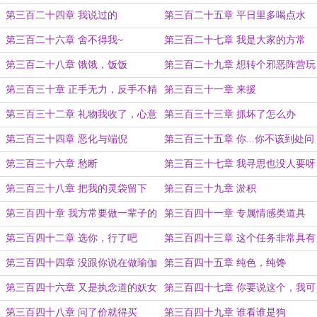
第三百二十四章 我说过的
第三百二十五章 平日里多喝点水
第三百二十六章 舍不得我~
第三百二十七章 我是大家的方常
第三百二十八章 饿饿，饭饭
第三百二十九章 想转个邪恶阵营玩
玩了（感谢夜琳霖大哥的盟主，感谢
第三百三十章 正手无力，反手不精
第三百三十一章 来援
感谢）
（感谢夜琳霖大哥的盟主，感谢感
第三百三十二章 礼物我收了，心意
第三百三十三章 抓坏了怎么办
谢）
你们收回去
第三百三十四章 恶化与端倪
第三百三十五章 你...你不该到处问
方常的事情的...
第三百三十六章 愁断
第三百三十七章 我寻思也没人要呀
第三百三十八章 把我的灵袋留下
第三百三十九章 淤积
第三百四十章 我方常要做一辈子的
第三百四十一章 专属情感类道具
没脚的小鸟
第三百四十二章 选你，行了吧
第三百四十三章 这个任务非常具有
挑战性
第三百四十四章 没跟你说在做瑜伽
第三百四十五章 纯色，纯馋
就算好的了
第三百四十六章 又是执念道的妖女
第三百四十七章 你要说这个，我可
就不困了
第三百四十八章 问了价就得买
第三百四十九章 谁看谁是狗