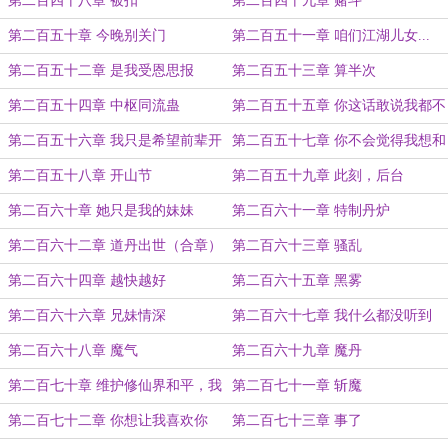
第二百四十八章 被扣
第二百四十九章 赌斗
第二百五十章 今晚别关门
第二百五十一章 咱们江湖儿女...
第二百五十二章 是我受恩思报
第二百五十三章 算半次
第二百五十四章 中枢同流蛊
第二百五十五章 你这话敢说我都不
敢听
第二百五十六章 我只是希望前辈开
第二百五十七章 你不会觉得我想和
心而已
你一起洗吧？
第二百五十八章 开山节
第二百五十九章 此刻，后台
第二百六十章 她只是我的妹妹
第二百六十一章 特制丹炉
第二百六十二章 道丹出世（合章）
第二百六十三章 骚乱
第二百六十四章 越快越好
第二百六十五章 黑雾
第二百六十六章 兄妹情深
第二百六十七章 我什么都没听到
第二百六十八章 魔气
第二百六十九章 魔丹
第二百七十章 维护修仙界和平，我
第二百七十一章 斩魔
辈义不容辞（合）
第二百七十二章 你想让我喜欢你
第二百七十三章 事了