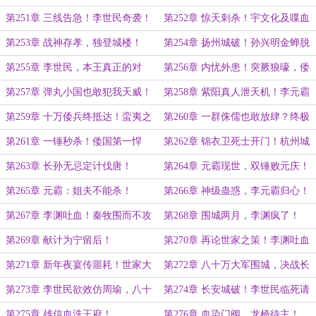
梁小丑！
第251章 三线告急！李世民奇袭！
第252章 惊天刺杀！宇文化及喋血
寝宫！
第253章 战神存孝，独登城楼！
第254章 扬州城破！孙兴明金蝉脱
壳！
第255章 李世民，本王真正的对
第256章 内忧外患！突厥狼嚎，倭
手！
寇异动！
第257章 弹丸小国也敢犯我天威！
第258章 紫阳真人泄天机！李元霸
下山！
第259章 十万倭兵终抵达！蛮夷之
第260章 一群侏儒也敢放肆？终极
主竟是五尺侏儒？！
任务开启！
第261章 一锤秒杀！倭国第一悍
第262章 锦衣卫死士开门！杭州城
将？
破
第263章 长孙无忌定计伐唐！
第264章 元霸现世，双锤败元庆！
第265章 元霸：姐夫不能杀！
第266章 神级蛊惑，李元霸归心！
第267章 李渊吐血！秦牧围而不攻
第268章 围城两月，李渊疯了！
第269章 献计为宁留后！
第270章 再论世家之策！李渊吐血
传遗命！
第271章 新年夜宴传噩耗！世家大
第272章 八十万大军围城，决战长
族的最后挣扎！
安！
第273章 李世民欲效仿周瑜，八十
第274章 长安城破！李世民临死请
万大军攻城
求！
第275章 雄信血洗王府！
第276章 血染门阀，龙椅待主！