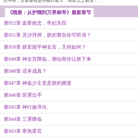
云冲锋，且看秦牧如何横扫诸天，铸就无上霸业！...
《隋唐：从护隋到万界称帝》最新章节
第952章 血誓效忠，帝妃失踪
第951章 灵汐拜师，朕的警告你可听清？
第950章 朕若踏平神女宫，又待如何？
第949章 神女宫降临，测仙骨你让朕下来
第948章 话本成真？
第947章 神血少主竟是朕的拥趸
第946章 琼霄出手
第945章 神行族寻仇
第944章 三霄降临
第943章 寒煞星官