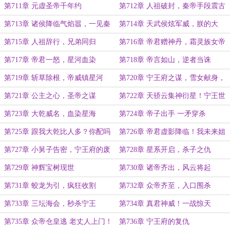
第711章 元虚圣帝千年约
第712章 人祖破封，秦帝手段震古
今
第713章 诸侯降临气焰嚣，一见秦
第714章 天武侯炫军威，朕的大
帝尽折腰
军...也就图一乐
第715章 人祖辞行，兄弟同归
第716章 帝君赠神丹，霜灵族女帝
的绝境
第717章 帝君一怒，星河血染
第718章 帝言如山，逆者当诛
第719章 斩草除根，帝威镇星河
第720章 宁王府之谋，雪女献身，
帝寝春色
第721章 公主之心，圣帝之谋
第722章 天骄云集神衍星！宁王世
子至，圣朝太子临！
第723章 大乾威名，血染星海
第724章 帝子出手 一矛穿杀
第725章 跟我大乾比人多？你配吗
第726章 帝君虚影降临！我未来姐
夫无敌
第727章 小舅子告密，宁王府的废
第728章 星系开启，杀子之仇
物也配？
第729章 神辉宝树现世
第730章 诸帝齐出，风云将起
第731章 蛟龙为引，疯狂收割
第732章 众帝齐至，入口围杀
第733章 三坛海会，秒杀宁王
第734章 真君神威！一战惊天
第735章 众帝仓皇逃 老丈人上门！
第736章 宁王府的复仇