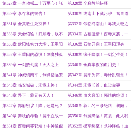
年！
第327章 一言动摇二十万军心！张
第328章 全真教的抉择！
世杰的抉择！
第329章 李存孝的警告！
第330章 终南山下藏污秽！禽兽道
士欲行不轨！
第331章 全真教生死抉择！
第332章 帝临终南山！辱我大乾之
人
第333章 天命诏谕！归顺者，朕不
第334章 古墓温情！西毒来袭，一
吝赏
剑败之
第335章 欧阳锋实力大增，王重阳
第336章 石棺开启！王重阳现身
假死之谜！
第337章 王重阳的恐惧！剑魔独孤
第338章 疯子降临！一剑定生死！
第339章 一剑败剑魔！天人之上
第340章 全真掌教的血泪史！
第341章 神威镇南平，剑锋指临安
第342章 襄阳为饵，毒计乱朝堂！
第343章 临安城破，宋帝末路！
第344章 宋帝叩首，血染金銮
第345章 陛下，蒙元有天人！
第346章 血火襄阳！郭靖的绝望！
大宋……亡了！
第347章 郭府密议！降，还是死？
第348章 蓉儿的三条绝路！襄阳，
降了！
第349章 秦牧的考验！襄阳血战一
第350章 剑魔降临！黄裳：此人我
月！
亦无胜算
第351章 西毒问罪郭靖！中神通假
第352章 援军终至！杀神降临！血