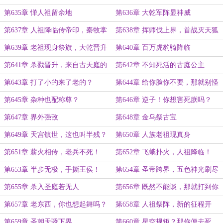
第635章 惮人祖留余地
第636章 大乾军阵显神威
第637章 人祖降临传帝印，秦牧掌
第638章 挥师伐上界，首战灭天狐
人族
第639章 老祖现身祭旗，大乾晋升
第640章 百万虎豹骑降临
天朝！
第641章 杀戮晋升，来自古天庭的
第642章 不知死活的古庭公主
问罪！
第643章 打了小的来了老的？
第644章 给你脸你不要，那就别怪
朕心狠手辣
第645章 杂种也配称尊？
第646章 逆子！你想害死朕吗？
第647章 界外强敌
第648章 金乌祭古宝
第649章 天宫镇世，这也叫半残？
第650章 人族老祖现真身
第651章 薪火相传，老兵不死！
第652章 飞蛾扑火，人祖降临！
第653章 半步无极，手撕王侯！
第654章 圣帝跨界，五色神光刷尽
万物！
第655章 杀入圣庭若无人
第656章 既然不能谈，那就打到你
服为止！
第657章 老东西，你也想起舞吗？
第658章 人祖祭阵，新的征程开
送你上路！
启！
第659章 圣朝天骄下界
第660章 星空规矩？那你便去死