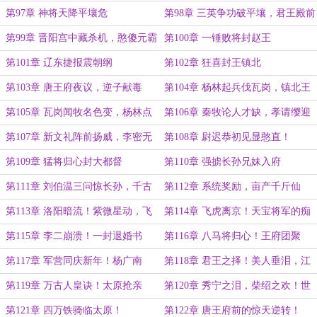
第97章 神将天降平壤危
第98章 三英争功破平壤，君王殿前
亡！
第99章 晋阳宫中藏杀机，憨傻元霸
第100章 一锤败将封赵王
求官爵！
第101章 辽东捷报震朝纲
第102章 狂喜封王镇北
第103章 唐王府夜议，逆子献毒
第104章 杨林起兵伐瓦岗，镇北王
计！
定策安辽东！
第105章 瓦岗闻牧名色变，杨林点
第106章 秦牧论人才缺，孝请缨迎
将论裴三！
亲眷！
第107章 新文礼阵前扬威，李密无
第108章 尉迟恭初见显憨直！
耻下毒手！
第109章 猛将归心封大都督
第110章 强掳长孙兄妹入府
第111章 刘伯温三问惊长孙，千古
第112章 系统奖励，亩产千斤仙
贤后择明主！
粮！
第113章 洛阳暗流！紫微星动，飞
第114章 飞虎离京！天宝将军的痴
虎入京！
情嘱托！
第115章 李二崩溃！一封退婚书
第116章 八马将归心！王府团聚
第117章 军营同庆新年！杨广南
第118章 君王之择！美人垂泪，江
巡，天下风云起！
山为诺！
第119章 万古人皇诀！太原抢亲
第120章 秀宁之泪，柴绍之欢！世
民之心！
第121章 四万铁骑临太原！
第122章 唐王府前的惊天逆转！