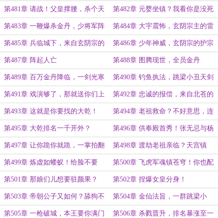
境？一剑斩之！
嵬岳飞！
第481章 请战！父皇撑腰，杀个天
第482章 元婴坐镇？我看你是没死
翻地覆！
过！
第483章 一鞭爆杀金丹，少将军阵
第484章 大宇震怖，玄阴宗主的雷
斩元婴！
霆之怒！
第485章 兵临城下，来自玄阴宗的
第486章 少年神威，玄阴宗的护宗
蔑视！
大阵！
第487章 阵起人亡
第488章 图腾现世，全员金丹
第489章 百万金丹降临，一剑光寒
第490章 钓鱼执法，跳梁小丑天剑
震北域！
宗！
第491章 戏演够了，那就送你们上
第492章 忠诚的报偿，来自北苍的
路！
怒火！
第493章 这就是你要找的大乾！
第494章 老祖救命？不好意思，连
你家老祖一起埋了！
第495章 大乾排名一千开外？
第496章 供奉殿首秀！张无忌与杨
过！
第497章 让你跪你就跪，一掌拍翻
第498章 渡劫老祖亲临？天宫镇
国师！
世！
第499章 炼虚如蝼蚁！给脸不要
第500章 飞虎军魂镇苍穹！你也配
脸？
叫御林军
第501章 那娘们儿想要驻颜果？
第502章 捏爆女皇分身！
第503章 帝朝公子又如何？舔狗不
第504章 金仙法旨，一群跳梁小
得好死！
丑！
第505章 一枪破城，本王要你满门
第506章 杀戮晋升，排名暴涨至一