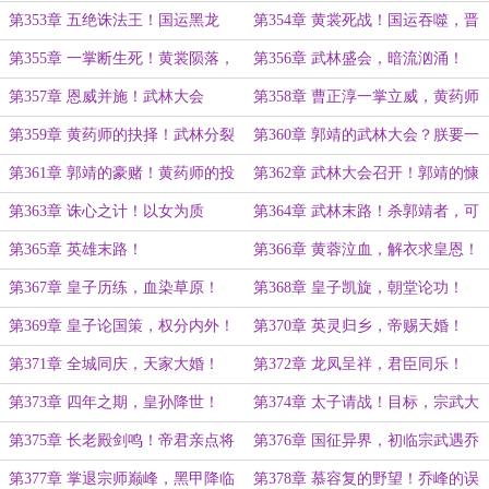
死之谜！
色魔神屠戮蒙元！
第353章 五绝诛法王！国运黑龙
第354章 黄裳死战！国运吞噬，晋
现！
升皇朝！
第355章 一掌断生死！黄裳陨落，
第356章 武林盛会，暗流汹涌！
五印灭蒙元！
第357章 恩威并施！武林大会
第358章 曹正淳一掌立威，黄药师
大开杀戒！
第359章 黄药师的抉择！武林分裂
第360章 郭靖的武林大会？朕要一
网打尽！
第361章 郭靖的豪赌！黄药师的投
第362章 武林大会召开！郭靖的慷
名状！
慨陈词！
第363章 诛心之计！以女为质
第364章 武林末路！杀郭靖者，可
活！
第365章 英雄末路！
第366章 黄蓉泣血，解衣求皇恩！
第367章 皇子历练，血染草原！
第368章 皇子凯旋，朝堂论功！
第369章 皇子论国策，权分内外！
第370章 英灵归乡，帝赐天婚！
第371章 全城同庆，天家大婚！
第372章 龙凤呈祥，君臣同乐！
第373章 四年之期，皇孙降世！
第374章 太子请战！目标，宗武大
世界！
第375章 长老殿剑鸣！帝君亲点将
第376章 国征异界，初临宗武遇乔
峰！
第377章 掌退宗师巅峰，黑甲降临
第378章 慕容复的野望！乔峰的误