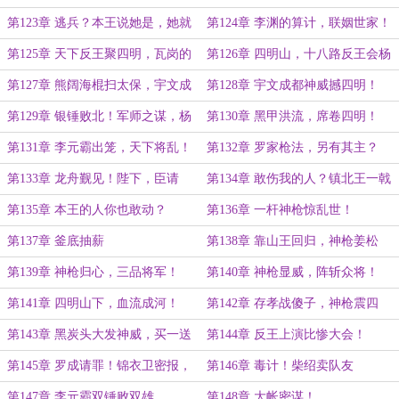
第123章 逃兵？本王说她是，她就
第124章 李渊的算计，联姻世家！
是！
第125章 天下反王聚四明，瓦岗的
第126章 四明山，十八路反王会杨
算盘！
林！
第127章 熊阔海棍扫太保，宇文成
第128章 宇文成都神威撼四明！
都请战四明山！
第129章 银锤败北！军师之谋，杨
第130章 黑甲洪流，席卷四明！
林为质！
第131章 李元霸出笼，天下将乱！
第132章 罗家枪法，另有其主？
第133章 龙舟觐见！陛下，臣请
第134章 敢伤我的人？镇北王一戟
战！
退敌！
第135章 本王的人你也敢动？
第136章 一杆神枪惊乱世！
第137章 釜底抽薪
第138章 靠山王回归，神枪姜松
第139章 神枪归心，三品将军！
第140章 神枪显威，阵斩众将！
第141章 四明山下，血流成河！
第142章 存孝战傻子，神枪震四
方！
第143章 黑炭头大发神威，买一送
第144章 反王上演比惨大会！
一！
第145章 罗成请罪！锦衣卫密报，
第146章 毒计！柴绍卖队友
李元霸出世！
第147章 李元霸双锤败双雄
第148章 大帐密谋！