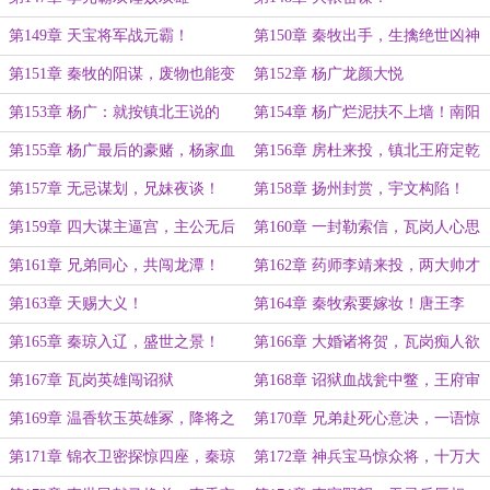
第149章 天宝将军战元霸！
第150章 秦牧出手，生擒绝世凶神
李元霸！
第151章 秦牧的阳谋，废物也能变
第152章 杨广龙颜大悦
宝贝！
第153章 杨广：就按镇北王说的
第154章 杨广烂泥扶不上墙！南阳
办！
侯的赌约！
第155章 杨广最后的豪赌，杨家血
第156章 房杜来投，镇北王府定乾
脉！
坤！
第157章 无忌谋划，兄妹夜谈！
第158章 扬州封赏，宇文构陷！
第159章 四大谋主逼宫，主公无后
第160章 一封勒索信，瓦岗人心思
为大！
变！
第161章 兄弟同心，共闯龙潭！
第162章 药师李靖来投，两大帅才
论兵！
第163章 天赐大义！
第164章 秦牧索要嫁妆！唐王李
渊，怒火攻心！
第165章 秦琼入辽，盛世之景！
第166章 大婚诸将贺，瓦岗痴人欲
劫狱！
第167章 瓦岗英雄闯诏狱
第168章 诏狱血战瓮中鳖，王府审
判三日期！
第169章 温香软玉英雄冢，降将之
第170章 兄弟赴死心意决，一语惊
心终有属
醒梦中人！
第171章 锦衣卫密探惊四座，秦琼
第172章 神兵宝马惊众将，十万大