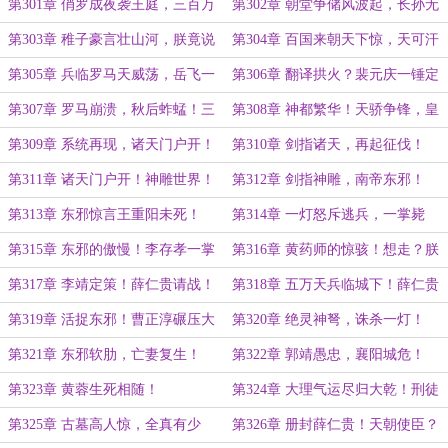
第301章 俏罗成夜袭王庭，三百万
第302章 朝堂争储风波起，长孙无
杀戮点！
忌遭怒斥
第303章 稚子豪言壮山河，朕竟说
第304章 百国来朝天下惊，天可汗
不过六岁儿！
言出法随！
第305章 兵临罗马天威荡，岳飞一
第306章 翻译拱火？裴元庆一锤定
怒箭屠万！
乾坤！
第307章 罗马崩溃，秋后蚱蜢！三
第308章 神都繁华！天骄争锋，皇
月平西，剑指神京！
子论武！
第309章 系统再现，诸天门户开！
第310章 剑指诸天，再起征伐！
第311章 诸天门户开！神雕世界！
第312章 剑指神雕，南帝东邪！
帝王亲征！
第313章 东邪惊言王重阳未死！
第314章 一灯怒斥逃兵，一掌毙
将！
第315章 东邪的傲慢！李存孝一掌
第316章 黄药师的惊骇！想走？朕
惊天！
让你走了吗？
第317章 李靖定策！薛仁贵请战！
第318章 五万天兵临城下！薛仁贵
的灭国第一战！
第319章 活捉东邪！曹正淳碾压大
第320章 绝灵神弩，诛杀一灯！
宗师！
第321章 东邪软肋，亡妻复生！
第322章 郭靖愚忠，襄阳城危！
第323章 黄蓉生死相随！
第324章 大理气运尽归大乾！刑徒
军立
第325章 古墓高人惊，全真有少
第326章 册封薛仁贵！天朝使臣？