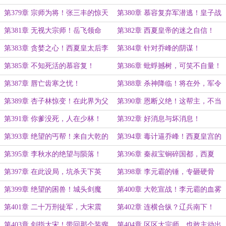
震乔峰！
判！
第379章 宗师为将！张三丰的惊天
第380章 慕容复弃军潜逃！皇子战
秘闻！
乔峰！
第381章 无视大宗师！岳飞领命
第382章 西夏皇帝的迷之自信！
第383章 贪婪之心！西夏皇太后李
第384章 针对乔峰的阴谋！
秋水！
第385章 不知死活的慕容复！
第386章 蚍蜉撼树，可笑不自量！
第387章 唇亡齿寒之忧！
第388章 杀神降临！将在外，军令
有所不受！
第389章 杏子林惊变！在此界为父
第390章 恩断义绝！这帮主，不当
皇选妃！
也罢！
第391章 你爹没死，人在少林！
第392章 好消息与坏消息！
第393章 绝望的丐帮！来自大乾的
第394章 毒计逼乔峰！西夏皇宫的
屠刀！
太后！
第395章 李秋水的绝望与陨落！
第396章 秦叔宝锏碎国都，西夏
灭！
第397章 在此设局，坑杀天下英
第398章 李元霸的锤，专砸硬骨
豪！
头！
第399章 绝望的困兽！城头剑魔
第400章 大乾宣战！李元霸的血雾
漫天！
第401章 二十万刑徒军，大宋震
第402章 连横合纵？辽兵南下！
恐！
第403章 剑指大宋！带回那个装瘸
第404章 区区大宗师，也敢主动出