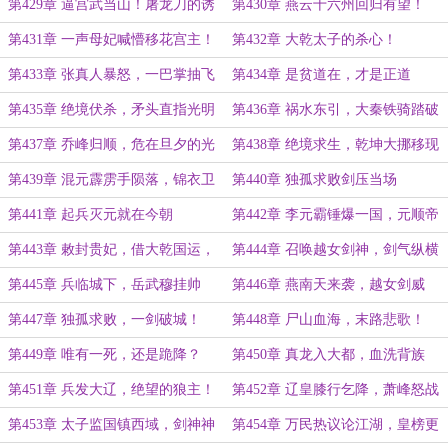
神仙？
第429章 逼宫武当山！屠龙刀的诱
第430章 燕云十六州回归有望！
惑！
第431章 一声母妃喊懵移花宫主！
第432章 大乾太子的杀心！
第433章 张真人暴怒，一巴掌抽飞
第434章 是贫道在，才是正道
灭绝！
第435章 绝境伏杀，矛头直指光明
第436章 祸水东引，大秦铁骑踏破
顶！
山河
第437章 乔峰归顺，危在旦夕的光
第438章 绝境求生，乾坤大挪移现
明顶！
世！
第439章 混元霹雳手陨落，锦衣卫
第440章 独孤求败剑压当场
包围光明顶！
第441章 起兵灭元就在今朝
第442章 李元霸锤爆一国，元顺帝
心态崩了！
第443章 敕封贵妃，借大乾国运，
第444章 召唤越女剑神，剑气纵横
邀月成就陆地神仙！
三万里
第445章 兵临城下，岳武穆挂帅
第446章 燕南天来袭，越女剑威
第447章 独孤求败，一剑破城！
第448章 尸山血海，末路悲歌！
第449章 唯有一死，还是跪降？
第450章 真龙入大都，血洗背族
狗！
第451章 兵发大辽，绝望的狼主！
第452章 辽皇膝行乞降，萧峰怒战
生父！
第453章 太子监国镇西域，剑神神
第454章 万民热议论江湖，皇榜更