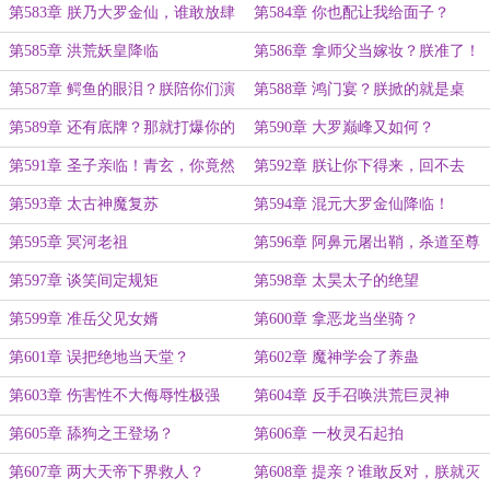
第583章 朕乃大罗金仙，谁敢放肆
第584章 你也配让我给面子？
第585章 洪荒妖皇降临
第586章 拿师父当嫁妆？朕准了！
第587章 鳄鱼的眼泪？朕陪你们演
第588章 鸿门宴？朕掀的就是桌
戏！
子！
第589章 还有底牌？那就打爆你的
第590章 大罗巅峰又如何？
底牌！
第591章 圣子亲临！青玄，你竟然
第592章 朕让你下得来，回不去
给人戴绿帽？
第593章 太古神魔复苏
第594章 混元大罗金仙降临！
第595章 冥河老祖
第596章 阿鼻元屠出鞘，杀道至尊
显威
第597章 谈笑间定规矩
第598章 太昊太子的绝望
第599章 准岳父见女婿
第600章 拿恶龙当坐骑？
第601章 误把绝地当天堂？
第602章 魔神学会了养蛊
第603章 伤害性不大侮辱性极强
第604章 反手召唤洪荒巨灵神
第605章 舔狗之王登场？
第606章 一枚灵石起拍
第607章 两大天帝下界救人？
第608章 提亲？谁敢反对，朕就灭