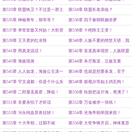
第533章 联盟铁卫？不过是一群土
第534章 联盟长老亲临？
鸡瓦狗！
第535章 神秘青年，彻哥哥？
第536章 四子秦彻联姻赤梦
第537章 举世皆敌又何妨！大乾背
第538章 十绝阵主王变！
叛人族？
第539章 王天君的红水阵
第540章 人族不要的绝世天骄，我
们要！
第541章 用真龙说话！
第542章 皇道真体现世，人族联盟
的脸都绿了！
第543章 海族现身
第544章 杀尽叛逆，立族玄黄
第545章 人人如龙，海族公主滚一
第546章 也就是想要条龙，至于
边去！
吗？
第547章 宇文成都：你是个什么东
第548章 朕视尔等如土鸡瓦狗！
西！
第549章 二郎显圣真君，降临！
第550章 给朕把这片海，煮沸了！
第551章 非要杀怕了才听话
第552章 万金难求一张纸！
第553章 36头纯血异兽拉轿！
第554章 沧海帝朝举国来投！
第555章 十大帝朝，过期不候
第556章 大世争锋开启，神体复苏