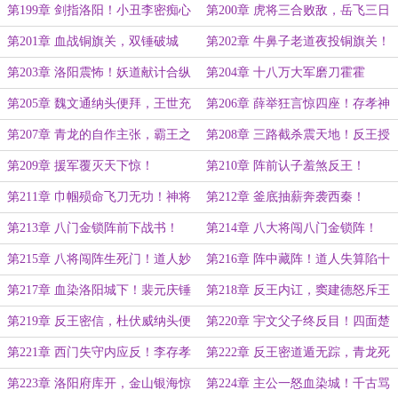
第199章 剑指洛阳！小丑李密痴心
第200章 虎将三合败敌，岳飞三日
妄想
为期
第201章 血战铜旗关，双锤破城
第202章 牛鼻子老道夜投铜旗关！
楼！
第203章 洛阳震怖！妖道献计合纵
第204章 十八万大军磨刀霍霍
连横！
第205章 魏文通纳头便拜，王世充
第206章 薛举狂言惊四座！存孝神
殿前宴反王！
威震洛阳！
第207章 青龙的自作主张，霸王之
第208章 三路截杀震天地！反王授
子命丧槊下！
首！
第209章 援军覆灭天下惊！
第210章 阵前认子羞煞反王！
第211章 巾帼殒命飞刀无功！神将
第212章 釜底抽薪奔袭西秦！
一枪钉死城门！
第213章 八门金锁阵前下战书！
第214章 八大将闯八门金锁阵！
第215章 八将闯阵生死门！道人妙
第216章 阵中藏阵！道人失算陷十
计成死计！
万大军！
第217章 血染洛阳城下！裴元庆锤
第218章 反王内讧，窦建德怒斥王
震反王胆！
世充！
第219章 反王密信，杜伏威纳头便
第220章 宇文父子终反目！四面楚
拜！
歌定乾坤！
第221章 西门失守内应反！李存孝
第222章 反王密道遁无踪，青龙死
神威盖世
谏血溅金銮！
第223章 洛阳府库开，金山银海惊
第224章 主公一怒血染城！千古骂