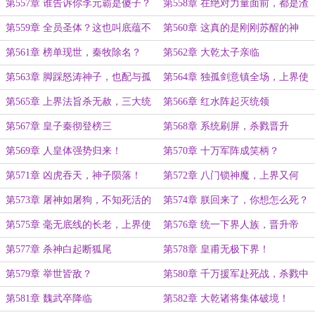
第557章 谁告诉你李元霸是傻子？
第558章 在绝对力量面前，都是渣
渣！
第559章 全员圣体？这也叫底蕴不
第560章 这真的是刚刚苏醒的神
足？
体？
第561章 榜单现世，秦牧除名？
第562章 大乾太子亲临
第563章 脚踩怒涛神子，也配与孤
第564章 独孤剑意镇全场，上界使
谈成色？
者的乌龙！
第565章 上界法旨杀无赦，三大统
第566章 红水阵起灭统领
领围天宫！
第567章 皇子秦彻登榜三
第568章 系统刷屏，杀戮晋升
第569章 人皇体强势归来！
第570章 十万军阵成笑柄？
第571章 凶虎吞天，神子陨落！
第572章 八门锁神魔，上界又何
妨！
第573章 屠神如屠狗，不知死活的
第574章 朕回来了，你想怎么死？
萧天！
第575章 毫无底线的长老，上界使
第576章 统一下界人族，晋升帝
者降临！
朝！
第577章 杀神白起断狐尾
第578章 皇甫无极下界！
第579章 举世皆敌？
第580章 千万援军赴死战，杀戮中
全员飞升！
第581章 魏武卒降临
第582章 大乾诸将集体破境！