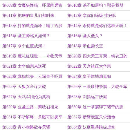
了谁！
第609章 女魔头降临，吓尿的远古
第610章 杀圣如屠狗？那是我朋
天庭！
友！
第611章 把朕的皇儿们都叫来
第612章 拿你们练级 排好队
第613章 打的就是巅峰！输了给朕
第614章 杀得就是你们这群天骄！
跪下！
第615章 圣主降临又如何？
第616章 圣人低头？
第617章 杀个血流成河！
第618章 帝血染长空
第619章 魔礼红现世，一伞收天帝
第620章 四大天王齐聚，锦衣卫的
手段
第621章 太华仙宗来送死
第622章 天宫镇压太华宗
第623章 蠢妇坑夫，云深皇子吓尿
第624章 皇子跪地扇毒妇
了
第625章 天狐女帝谋大乾
第626章 三眼废神祭旗，大乾全军
出击
第627章 天武军团沦为笑柄
第628章 剑指远古妖庭
第629章 亚圣拦路，秦牧召祖龙
第630章 这一掌震碎了诸帝的胆
第631章 不听解释，杀戮可以抚平
第632章 断臂献宝只求活命
一切
第633章 宵小拦路欲夺天骄
第634章 妖庭重兵踏破虚空