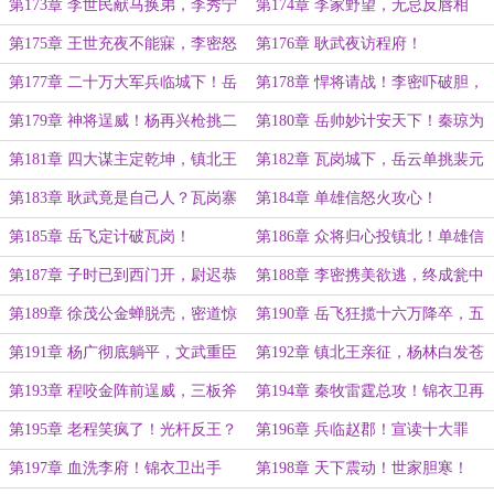
咬金终归心！
军出辽州！
第173章 李世民献马换弟，李秀宁
第174章 李家野望，无忌反唇相
心碎除名！
讥！
第175章 王世充夜不能寐，李密怒
第176章 耿武夜访程府！
斥单雄信！
第177章 二十万大军兵临城下！岳
第178章 悍将请战！李密吓破胆，
飞挂帅，杨林懵了！
神箭断王旗！
第179章 神将逞威！杨再兴枪挑二
第180章 岳帅妙计安天下！秦琼为
将
友求生路
第181章 四大谋主定乾坤，镇北王
第182章 瓦岗城下，岳云单挑裴元
剑指天下！
庆！
第183章 耿武竟是自己人？瓦岗寨
第184章 单雄信怒火攻心！
大势已去！
第185章 岳飞定计破瓦岗！
第186章 众将归心投镇北！单雄信
夜会耿武定计！
第187章 子时已到西门开，尉迟恭
第188章 李密携美欲逃，终成瓮中
怒斩三将
之鳖！
第189章 徐茂公金蝉脱壳，密道惊
第190章 岳飞狂揽十六万降卒，五
呆众兄弟！
日横扫十八城！
第191章 杨广彻底躺平，文武重臣
第192章 镇北王亲征，杨林白发苍
深夜密会！
苍！
第193章 程咬金阵前逞威，三板斧
第194章 秦牧雷霆总攻！锦衣卫再
怒斩双将！
出纰漏
第195章 老程笑疯了！光杆反王？
第196章 兵临赵郡！宣读十大罪
状！
第197章 血洗李府！锦衣卫出手
第198章 天下震动！世家胆寒！