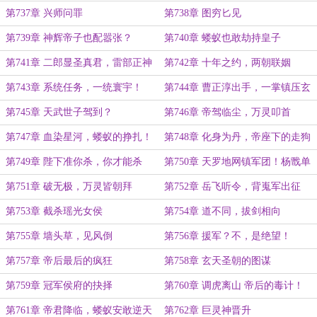
第737章 兴师问罪
第738章 图穷匕见
第739章 神辉帝子也配嚣张？
第740章 蝼蚁也敢劫持皇子
第741章 二郎显圣真君，雷部正神
第742章 十年之约，两朝联姻
降临
第743章 系统任务，一统寰宇！
第744章 曹正淳出手，一掌镇压玄
黄血族
第745章 天武世子驾到？
第746章 帝驾临尘，万灵叩首
第747章 血染星河，蝼蚁的挣扎！
第748章 化身为丹，帝座下的走狗
第749章 陛下准你杀，你才能杀
第750章 天罗地网镇军团！杨戬单
手诛狂侯！
第751章 破无极，万灵皆朝拜
第752章 岳飞听令，背嵬军出征
第753章 截杀瑶光女侯
第754章 道不同，拔剑相向
第755章 墙头草，见风倒
第756章 援军？不，是绝望！
第757章 帝后最后的疯狂
第758章 玄天圣朝的图谋
第759章 冠军侯府的抉择
第760章 调虎离山 帝后的毒计！
第761章 帝君降临，蝼蚁安敢逆天
第762章 巨灵神晋升