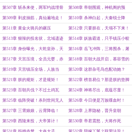
灭绝！
百！
第507章 斩杀来使，两军约战埋骨
第508章 帝朝围观，神机阁的预
地！
言！
第509章 剥皮抽筋，真仙遍地走！
第510章 杀神白起，大秦锐士降
临！
第511章 黄金火骑兵的碾压
第512章 只要朕在，天塌不下来！
第513章 狠辣的投名状，北域遗迹
第514章 妖族霸道，只手镇压小蛟
现
龙
第515章 身份曝光，大乾皇孙，天
第516章 岳飞冲阵，三将围杀，屠
宫镇压青冥王*
国令下！
第517章 天宫压境，全员元婴，赤
第518章 百朝大战开启，慕容雪的
阳震动！
算计！
第519章 天宫镇压全场，人族当
第520章 这群杂毛鸟也配动她？
兴？
第521章 朕的规矩，才是规矩！
第522章 榜首易位？那是朕的垫脚
石！
第523章 百朝共伐？不过土鸡瓦
第524章 神将尽出，底蕴尽显！
狗！
第525章 临阵突破！杀到世间无人
第526章 今日便是万族喋血时！
敢称尊！
第527章 三霄娘娘，云霄降临！
第528章 上界隐秘，晋升皇朝
第529章 西陵来投，大帝算计！
第530章 帝君震怒，大将作死
第531章 拒婚赤梦，大炎太子
第532章 陪嫁丫鬟？联盟法旨！