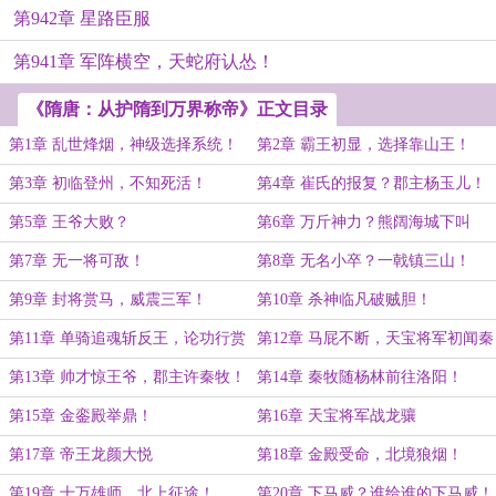
第942章 星路臣服
第941章 军阵横空，天蛇府认怂！
《隋唐：从护隋到万界称帝》正文目录
第1章 乱世烽烟，神级选择系统！
第2章 霸王初显，选择靠山王！
第3章 初临登州，不知死活！
第4章 崔氏的报复？郡主杨玉儿！
第5章 王爷大败？
第6章 万斤神力？熊阔海城下叫
阵！
第7章 无一将可敌！
第8章 无名小卒？一戟镇三山！
第9章 封将赏马，威震三军！
第10章 杀神临凡破贼胆！
第11章 单骑追魂斩反王，论功行赏
第12章 马屁不断，天宝将军初闻秦
请赐宅！
牧！
第13章 帅才惊王爷，郡主许秦牧！
第14章 秦牧随杨林前往洛阳！
第15章 金銮殿举鼎！
第16章 天宝将军战龙骧
第17章 帝王龙颜大悦
第18章 金殿受命，北境狼烟！
第19章 十万雄师，北上征途！
第20章 下马威？谁给谁的下马威！