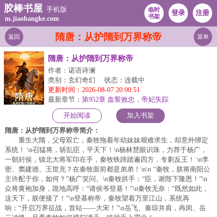
胶棒书屋
手机版
临时
登录
注册
书架
m.jiaobangke.com
隋唐：从护隋到万界称帝
返回
菜单
隋唐：从护隋到万界称帝
作者：诺语诗澜
类别：玄幻奇幻
状态：连载中
更新时间：2026-08-07 20:00:51
最新章节：
第952章 血誓效忠，帝妃失踪
开始阅读
加入书架
隋唐：从护隋到万界称帝简介：
重生大隋，父母双亡，秦牧拖着年幼妹妹艰难求生，却意外绑定
系统！ \n召猛将，斩乱臣，平天下！\n杨林慧眼识珠，力荐于杨广，
一朝封侯，镇北大将军印在手，秦牧铁蹄踏遍四方，专剿反王！ \n李
密、窦建德、王世充？在秦牧面前都是弟弟！\n\n “秦牧，朕将南阳公
主许配于你，如何？”杨广笑问。\n秦牧拱手：“臣，谢陛下隆恩！”\n
众将黄袍加身，跪地高呼：“请侯爷登基！”\n秦牧无奈：“既然如此，
这天下，朕便接了！”\n登基称帝，秦牧望着万里江山，系统再
响：“开启万界征战，首站——大宋！”\n岳飞、秦琼并肩，冉闵、岳