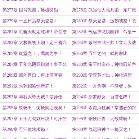
第277章 国号乾秦，终极奖励
第278章 武当仙人临凡尘，东厂鹰
犬镇皇城
第279章 十五日后祭天登基！
第280章 祭天登基，运朝初凝！苍
天雷劫至，圣剑轩辕来！
第281章 剑斩天劫定乾坤！帝音浩
第282章 气运神龙镇国祚！帝皇一
荡传万里
言恩泽天下！
第283章 太极殿初上朝！定三省六
第284章 敕封神武三帅！立五大战
部，封文武百官！
区！
第285章 朝堂之上，鹰鸽之争！
第286章 五年之约！武将攀比
第287章 五年光阴弹指逝！皇子公
第288章 帝王欲亲征，神帅殿前争
主初长成！
功！
第289章 朕的胃口，何止区区突
第290章 学院英才出，神帅遇新
厥！
题！
第291章 大乾诏谕惊新罗！
第292章 一月为期，不降者，族
灭！
第293章 辱我大乾天威？宗师使
第294章 新罗献女，百济乞降！
者，血染王帐！
第295章 铁骑出，突厥悔之晚矣！
第296章 杀戮点狂飙！常遇春的狩
猎！
第297章 五十万匈奴压境！可汗的
第298章 钢铁巨兽！无敌重骑！
野望？
第299章 可汗跪地求饶！
第300章 气运狼神？一枪灭之！