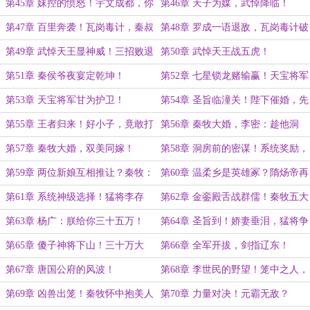
动！
求情！
第45章 妹控的愤怒！宇文成都，你
第46章 天子为媒，武悼降临！
还敢来？潼关告急！
第47章 百里奔袭！瓦岗毒计，秦叔
第48章 罗成一语退敌，瓦岗毒计破
宝诱杀魏文通！
产！
第49章 武悼天王显神威！三招败退
第50章 武悼天王战五虎！
裴元庆！
第51章 秦侯爷夜宴定乾坤！
第52章 七星锁龙赌输赢！天宝将军
献殷勤！
第53章 天宝将军甘为护卫！
第54章 圣旨临潼关！陛下催婚，先
成家后立业！
第55章 王者归来！好小子，竟敢打
第56章 秦牧大婚，李密：趁他洞
我妹妹的主意！
房，偷袭潼关？
第57章 秦牧大婚，双美同嫁！
第58章 洞房前的密谋！系统奖励，
锦衣卫！
第59章 两位新娘互相推让？秦牧：
第60章 温柔乡是英雄冢？隋炀帝再
小孩子才做选择！
起征伐之心！
第61章 系统神级选择！猛将李存
第62章 金銮殿舌战群儒！秦牧五大
孝，参见主公！
罪状，
第63章 杨广：朕给你三十五万！
第64章 圣旨到！娇妻垂泪，猛将争
锋！
第65章 傻子神将下山！三十万大
第66章 全军开拔，剑指辽东！
军，拜见元帅！
第67章 唐国公府的风波！
第68章 李世民的野望！笼中之人，
李元霸！
第69章 凶兽出笼！秦牧怀中抱美人
第70章 力量对决！元霸无敌？