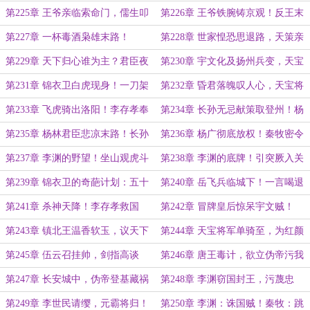
煞众人！
名我独扛！
第225章 王爷亲临索命门，儒生叩
第226章 王爷铁腕铸京观！反王末
首求残喘！
路入囚笼！
第227章 一杯毒酒枭雄末路！
第228章 世家惶恐思退路，天策亲
卫觅英豪！
第229章 天下归心谁为主？君臣夜
第230章 宇文化及扬州兵变，天宝
话定乾坤！
将军忠义两难！
第231章 锦衣卫白虎现身！一刀架
第232章 昏君落魄叹人心，天宝将
颈
军显忠义！
第233章 飞虎骑出洛阳！李存孝奉
第234章 长孙无忌献策取登州！杨
命迎驾！
广抵达
第235章 杨林君臣悲凉末路！长孙
第236章 杨广彻底放权！秦牧密令
无忌舌战靠山王
制衡徐茂公！
第237章 李渊的野望！坐山观虎斗
第238章 李渊的底牌！引突厥入关
第239章 锦衣卫的奇葩计划：五十
第240章 岳飞兵临城下！一言喝退
岁高龄的“萧皇后”！
万军！
第241章 杀神天降！李存孝救国
第242章 冒牌皇后惊呆宇文贼！
舅！
第243章 镇北王温香软玉，议天下
第244章 天宝将军单骑至，为红颜
大势！
俯首称臣！
第245章 伍云召挂帅，剑指高谈
第246章 唐王毒计，欲立伪帝污我
圣！
名！
第247章 长安城中，伪帝登基藏祸
第248章 李渊窃国封王，污蔑忠
心！
良！
第249章 李世民请缨，元霸将归！
第250章 李渊：诛国贼！秦牧：跳