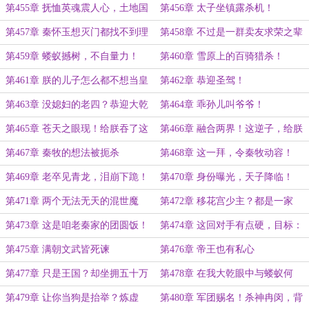
兵斩不臣！
定天下心！
第455章 抚恤英魂震人心，土地国
第456章 太子坐镇露杀机！
有惊权贵！
第457章 秦怀玉想灭门都找不到理
第458章 不过是一群卖友求荣之辈
由！
第459章 蝼蚁撼树，不自量力！
第460章 雪原上的百骑猎杀！
第461章 朕的儿子怎么都不想当皇
第462章 恭迎圣驾！
帝？
第463章 没媳妇的老四？恭迎大乾
第464章 乖孙儿叫爷爷！
英魂！
第465章 苍天之眼现！给朕吞了这
第466章 融合两界！这逆子，给朕
方天道！
滚！
第467章 秦牧的想法被扼杀
第468章 这一拜，令秦牧动容！
第469章 老卒见青龙，泪崩下跪！
第470章 身份曝光，天子降临！
第471章 两个无法无天的混世魔
第472章 移花宫少主？都是一家
王？
人！
第473章 这是咱老秦家的团圆饭！
第474章 这回对手有点硬，目标：
修仙界！
第475章 满朝文武皆死谏
第476章 帝王也有私心
第477章 只是王国？却坐拥五十万
第478章 在我大乾眼中与蝼蚁何
筑基大军！
异！
第479章 让你当狗是抬举？炼虚
第480章 军团赐名！杀神冉闵，背