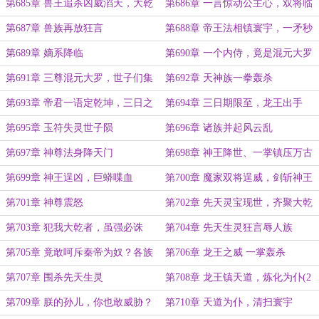
怒天下惊！
威严一念灭城
第685章 兽王追杀凶威滔天，大乾
第686章 一言惊动公主心，双将临
神将霸气护短
凡斩兽王
第687章 兽族再放狂言
第688章 帝王法相镇寰宇，一矛秒
杀兽族之王
第689章 嫡系降临
第690章 一个内侍，竟是混元大罗
第691章 三尊混元大罗，世子们集
第692章 天神族一拳轰杀
体沉默
第693章 帝君一语定乾坤，三日之
第694章 三日期限至，龙王出手
期
第695章 玉符失灵世子陨
第696章 诸族并起风云乱
第697章 神尊法身降天门
第698章 神王降世、一掌镇压万古
魔蟒
第699章 神王逞凶，巨蟒喋血
第700章 魔家双将逞威，剑斩神王
第701章 神尊震怒
第702章 先天灵宝现世，齐聚大乾
第703章 犯我大乾者，虽强必诛
第704章 先天生灵狂言辱人族
第705章 竟敢呵斥秦帝为奴？各族
第706章 龙王之威 一掌轰杀
看傻了！
第707章 围杀先天生灵
第708章 龙王镇天道，炼化为仆(2
合1大章）
第709章 朕的孙儿，你也敢威胁？
第710章 天道为仆，清扫寰宇