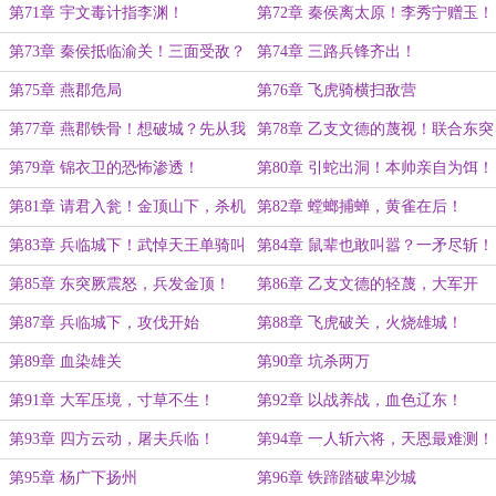
第71章 宇文毒计指李渊！
第72章 秦侯离太原！李秀宁赠玉！
第73章 秦侯抵临渝关！三面受敌？
第74章 三路兵锋齐出！
第75章 燕郡危局
第76章 飞虎骑横扫敌营
第77章 燕郡铁骨！想破城？先从我
第78章 乙支文德的蔑视！联合东突
尸体上踏过去！
厥？
第79章 锦衣卫的恐怖渗透！
第80章 引蛇出洞！本帅亲自为饵！
第81章 请君入瓮！金顶山下，杀机
第82章 螳螂捕蝉，黄雀在后！
现！
第83章 兵临城下！武悼天王单骑叫
第84章 鼠辈也敢叫嚣？一矛尽斩！
阵！
第85章 东突厥震怒，兵发金顶！
第86章 乙支文德的轻蔑，大军开
拔！
第87章 兵临城下，攻伐开始
第88章 飞虎破关，火烧雄城！
第89章 血染雄关
第90章 坑杀两万
第91章 大军压境，寸草不生！
第92章 以战养战，血色辽东！
第93章 四方云动，屠夫兵临！
第94章 一人斩六将，天恩最难测！
第95章 杨广下扬州
第96章 铁蹄踏破卑沙城