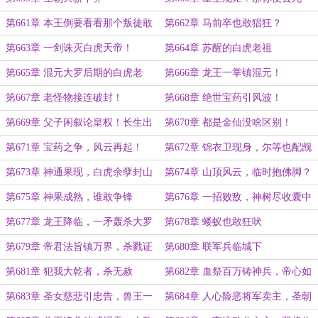
吧！
第661章 本王倒要看看那个叛徒敢
第662章 马前卒也敢猖狂？
不敢来！
第663章 一剑诛灭白虎天帝！
第664章 苏醒的白虎老祖
第665章 混元大罗后期的白虎老
第666章 龙王一掌镇混元！
祖！
第667章 老怪物接连破封！
第668章 绝世宝药引风波！
第669章 父子闲叙论皇权！长生出
第670章 都是金仙没啥区别！
宫劫宝药！
第671章 宝药之争，风云再起！
第672章 锦衣卫现身，尔等也配觊
觎？
第673章 神通果现，白虎余孽封山
第674章 山顶风云，临时抱佛脚？
第675章 神果成熟，谁敢争锋
第676章 一招败敌，神树尽收囊中
第677章 龙王降临，一矛轰杀大罗
第678章 蝼蚁也敢狂吠
第679章 帝君法旨镇万界，杀戮证
第680章 联军兵临城下
道！
第681章 犯我大乾者，杀无赦
第682章 血祭百万铸神兵，帝心如
铁视苍生
第683章 圣女慈悲引忠告，兽王一
第684章 人心险恶将军卖主，圣朝