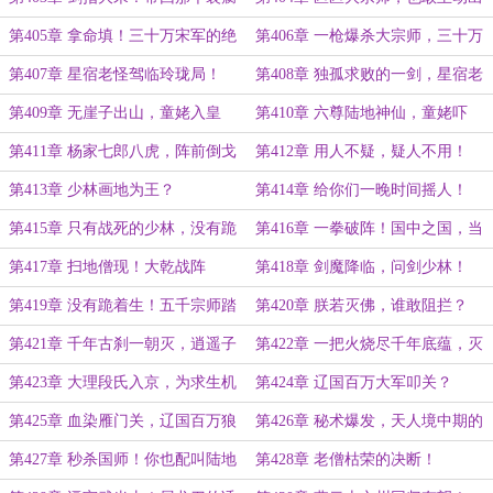
的！
击？
第405章 拿命填！三十万宋军的绝
第406章 一枪爆杀大宗师，三十万
望
宋军齐卸甲！
第407章 星宿老怪驾临玲珑局！
第408章 独孤求败的一剑，星宿老
怪的末路！
第409章 无崖子出山，童姥入皇
第410章 六尊陆地神仙，童姥吓
城！
懵！
第411章 杨家七郎八虎，阵前倒戈
第412章 用人不疑，疑人不用！
第413章 少林画地为王？
第414章 给你们一晚时间摇人！
第415章 只有战死的少林，没有跪
第416章 一拳破阵！国中之国，当
下的佛！
诛！
第417章 扫地僧现！大乾战阵
第418章 剑魔降临，问剑少林！
第419章 没有跪着生！五千宗师踏
第420章 朕若灭佛，谁敢阻拦？
少林！
第421章 千年古刹一朝灭，逍遥子
第422章 一把火烧尽千年底蕴，灭
现身！
佛令出天下惊！
第423章 大理段氏入京，为求生机
第424章 辽国百万大军叩关？
灭佛心！
第425章 血染雁门关，辽国百万狼
第426章 秘术爆发，天人境中期的
骑！
恐怖！
第427章 秒杀国师！你也配叫陆地
第428章 老僧枯荣的决断！