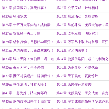
第21章 笑里藏刀，宴无好宴！
第22章 公子罗成，针锋相对！
第23章 收服罗成
第24章 暗流涌动，剑指突厥！
第25章 十五万大军集结！战前豪
第26章 阵前斗将！犯我大隋者，虽
言，不死不休！
远必诛！
第27章 突厥第一勇士，败！
第28章 监军发难，明贬实升！
第29章 斩首行动，目标始毕可汗！
第30章 万军丛中取上将首级！可汗
授首
第31章 系统再临，天命谋主来投！
第32章 罗艺的豪赌！
第33章 谋主天降！刘伯温一语，道
第34章 捷报传洛阳，杨广的制衡之
破天下大势！
道！
第35章 嫁女为棋，皇子愚钝
第36章 为保血脉，不惜代价！
第37章 陛下封侯赐婚，满朝皆惊！
第38章 天下震动，瓦岗惊议
第39章 铁血清洗，神将天降！
第40章 纨绔作死惹秦缨
第41章 一怒为妹，踏破侍郎府
第42章 龙颜震怒！宇文成都一言定
乾坤！
第43章 朕的战神回来了！满朝震
第44章 宇文成都想偷家？罗成跪地